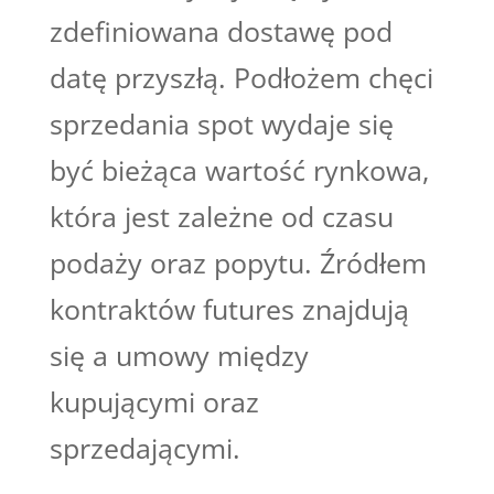
zdefiniowana dostawę pod
datę przyszłą. Podłożem chęci
sprzedania spot wydaje się
być bieżąca wartość rynkowa,
która jest zależne od czasu
podaży oraz popytu. Źródłem
kontraktów futures znajdują
się a umowy między
kupującymi oraz
sprzedającymi.