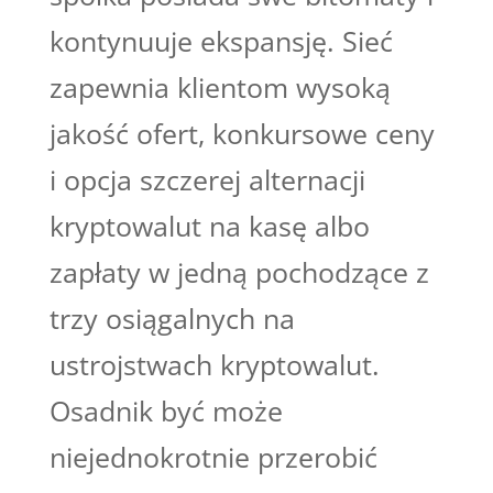
kontynuuje ekspansję. Sieć
zapewnia klientom wysoką
jakość ofert, konkursowe ceny
i opcja szczerej alternacji
kryptowalut na kasę albo
zapłaty w jedną pochodzące z
trzy osiągalnych na
ustrojstwach kryptowalut.
Osadnik być może
niejednokrotnie przerobić