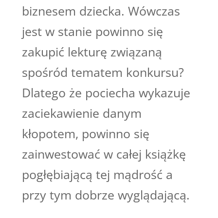
biznesem dziecka. Wówczas
jest w stanie powinno się
zakupić lekturę związaną
spośród tematem konkursu?
Dlatego że pociecha wykazuje
zaciekawienie danym
kłopotem, powinno się
zainwestować w całej książkę
pogłębiającą tej mądrość a
przy tym dobrze wyglądającą.