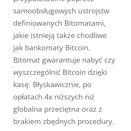
samoobsługowych ustrojstw
definiowanych Bitomatami,
jakie istnieją także chodliwe
jak bankomaty Bitcoin.
Bitomat gwarantuje nabyć czy
wyszczególnić Bitcoin dzięki
kasę. Błyskawicznie, po
opłatach 4x niższych niż
globalna przeciętna oraz z
brakiem zbędnych procedury.