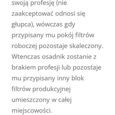
swoją profesję (nie
zaakceptować odnosi się
głupca), wówczas gdy
przypisany mu pokój filtrów
roboczej pozostaje skaleczony.
Wtenczas osadnik zostanie z
brakiem profesji lub pozostaje
mu przypisany inny blok
filtrów produkcyjnej
umieszczony w całej
miejscowości.