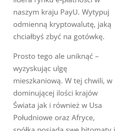
naszym kraju PayU. Wytypuj
odmienną kryptowalutę, jaką
chciałbyś zbyć na gotówkę.
Prosto tego ale uniknąć –
wyzyskując ulgę
mieszkaniową. W tej chwili, w
dominującej ilości krajów
Świata jak i również w Usa
Południowe oraz Afryce,
spółka posiada swe bitomaty i