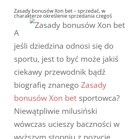
Zasady bonusów Xon bet – sprzedać, w
charakterze określenie sprzedania czegoś
A
jeśli dziedzina odnosi się do
sportu, jest to być może jakiś
ciekawy przewodnik bądź
biografię znanego
Zasady
bonusów Xon bet
sportowca?
Niewątpliwie milusiński
wówczas ucieszy baczności w
wyższym stopniu z pozycje