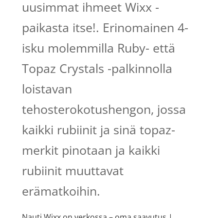
uusimmat ihmeet Wixx -
paikasta itse!. Erinomainen 4-
isku molemmilla Ruby- että
Topaz Crystals -palkinnolla
loistavan
tehosterokotushengon, jossa
kaikki rubiinit ja sinä topaz-
merkit pinotaan ja kaikki
rubiinit muuttavat
erämatkoihin.
Nauti Wixx on verkossa – oma saavutus |