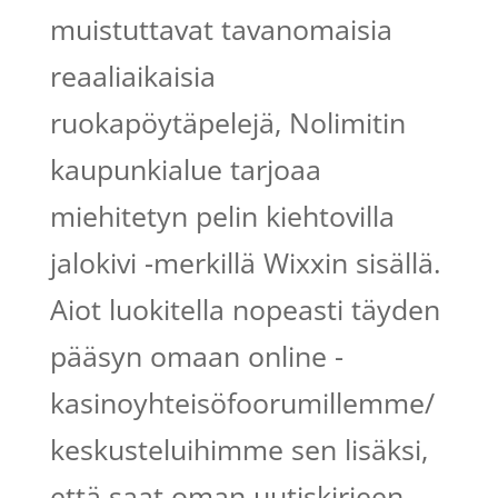
muistuttavat tavanomaisia ​​
reaaliaikaisia ​​
ruokapöytäpelejä, Nolimitin
kaupunkialue tarjoaa
miehitetyn pelin kiehtovilla
jalokivi -merkillä Wixxin sisällä.
Aiot luokitella nopeasti täyden
pääsyn omaan online -
kasinoyhteisöfoorumillemme/
keskusteluihimme sen lisäksi,
että saat oman uutiskirjeen,