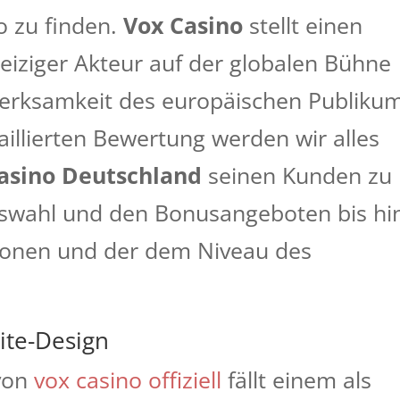
o zu finden.
Vox Casino
stellt einen
geiziger Akteur auf der globalen Bühne
fmerksamkeit des europäischen Publiku
taillierten Bewertung werden wir alles
asino Deutschland
seinen Kunden zu
auswahl und den Bonusangeboten bis hi
tionen und der dem Niveau des
ite-Design
von
vox casino offiziell
fällt einem als