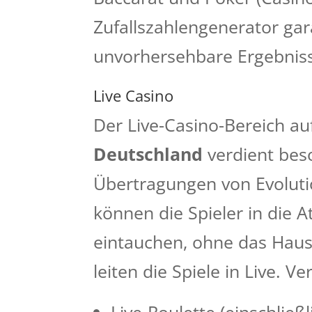
Zufallszahlengenerator gar
unvorhersehbare Ergebnis
Live Casino
Der Live-Casino-Bereich au
Deutschland
verdient bes
Übertragungen von Evoluti
können die Spieler in die 
eintauchen, ohne das Haus 
leiten die Spiele in Live. Ve