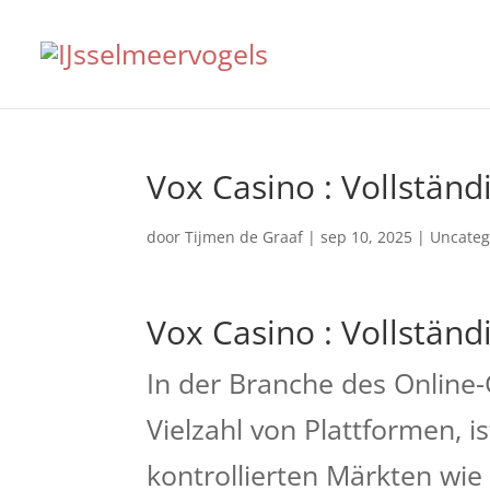
Vox Casino : Vollständ
door
Tijmen de Graaf
|
sep 10, 2025
|
Uncateg
Vox Casino : Vollständ
In der Branche des Online-Gl
Vielzahl von Plattformen, i
kontrollierten Märkten wie 