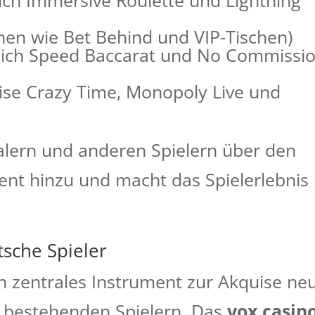
ßlich Immersive Roulette und Lightning
onen wie Bet Behind und VIP-Tischen)
eßlich Speed Baccarat und No Commissi
eise Crazy Time, Monopoly Live und
alern und anderen Spielern über den
ment hinzu und macht das Spielerlebnis
sche Spieler
 zentrales Instrument zur Akquise ne
 bestehenden Spielern. Das
vox casin