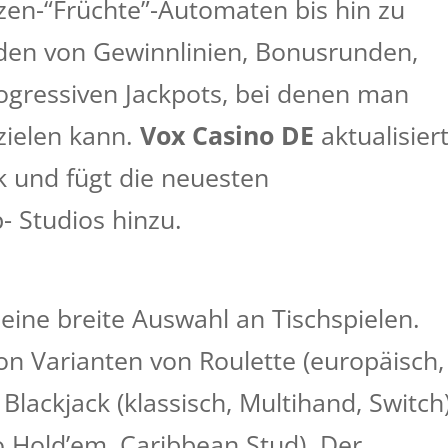
lzen-“Früchte”-Automaten bis hin zu
den von Gewinnlinien, Bonusrunden,
gressiven Jackpots, bei denen man
zielen kann.
Vox Casino DE
aktualisier
k und fügt die neuesten
- Studios hinzu.
 eine breite Auswahl an Tischspielen.
n Varianten von Roulette (europäisch,
Blackjack (klassisch, Multihand, Switch)
o Hold’em, Caribbean Stud). Der