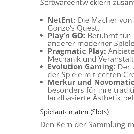
Softwareentwicklern zusa
NetEnt:
Die Macher von 
Gonzo’s Quest.
Play’n GO:
Berühmt für 
anderer moderner Spiele
Pragmatic Play:
Anbiete
Mechanik und Veranstalt
Evolution Gaming:
Der 
der Spiele mit echten Cr
Merkur und Novomatic
besonders für ihre tradit
landbasierte Ästhetik bel
Spielautomaten (Slots)
Den Kern der Sammlung mach