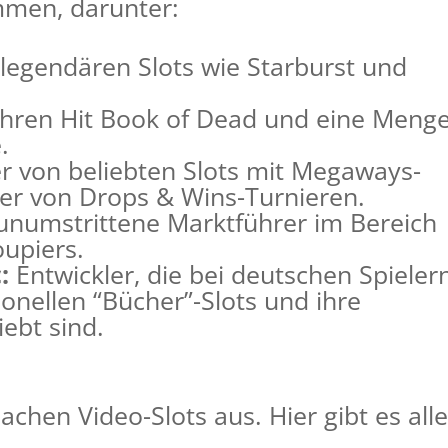
mmen, darunter:
legendären Slots wie Starburst und
ihren Hit Book of Dead und eine Meng
.
r von beliebten Slots mit Megaways-
er von Drops & Wins-Turnieren.
unumstrittene Marktführer im Bereich
oupiers.
:
Entwickler, die bei deutschen Spieler
ionellen “Bücher”-Slots und ihre
iebt sind.
en Video-Slots aus. Hier gibt es alle