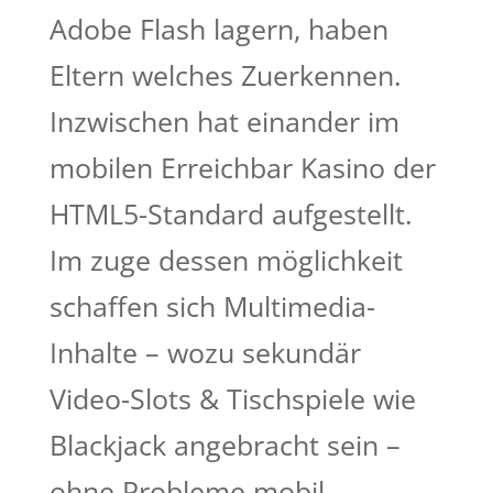
Adobe Flash lagern, haben
Eltern welches Zuerkennen.
Inzwischen hat einander im
mobilen Erreichbar Kasino der
HTML5-Standard aufgestellt.
Im zuge dessen möglichkeit
schaffen sich Multimedia-
Inhalte – wozu sekundär
Video-Slots & Tischspiele wie
Blackjack angebracht sein –
ohne Probleme mobil