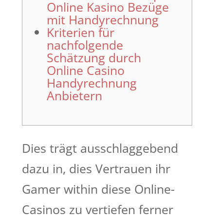
Online Kasino Bezüge
mit Handyrechnung
Kriterien für
nachfolgende
Schätzung durch
Online Casino
Handyrechnung
Anbietern
Dies trägt ausschlaggebend
dazu in, dies Vertrauen ihr
Gamer within diese Online-
Casinos zu vertiefen ferner