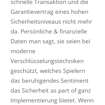
schnelle Transaktion und die
Garantievertrag eines hohen
Sicherheitsniveaus nicht mehr
da. Persönliche & finanzielle
Daten man sagt, sie seien bei
moderne
Verschlüsselungstechniken
geschützt, welches Spielern
das beruhigendes Sentiment
das Sicherheit as part of ganz
Implementierung bietet. Wenn