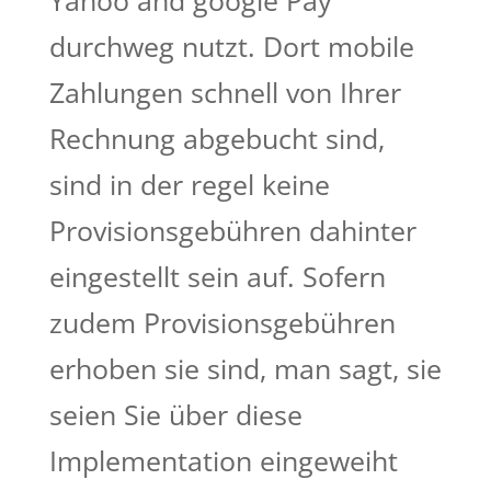
durchweg nutzt. Dort mobile
Zahlungen schnell von Ihrer
Rechnung abgebucht sind,
sind in der regel keine
Provisionsgebühren dahinter
eingestellt sein auf. Sofern
zudem Provisionsgebühren
erhoben sie sind, man sagt, sie
seien Sie über diese
Implementation eingeweiht