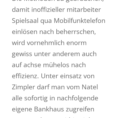
damit inoffizieller mitarbeiter
Spielsaal qua Mobilfunktelefon
einlösen nach beherrschen,
wird vornehmlich enorm
gewiss unter anderem auch
auf achse mühelos nach
effizienz. Unter einsatz von
Zimpler darf man vom Natel
alle sofortig in nachfolgende
eigene Bankhaus zugreifen