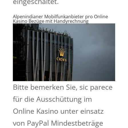
eingeschaltet.
Alpenindianer Mobilfunkanbieter pro Online
Kasino Bezüge mit Handyrechnung
Bitte bemerken Sie, sic parece
für die Ausschüttung im
Online Kasino unter einsatz
von PayPal Mindestbeträge