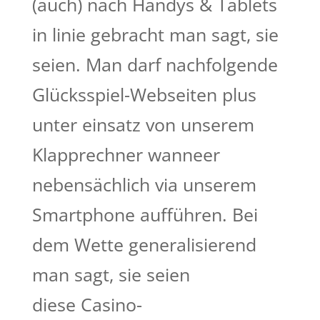
(auch) nach Handys & Tablets
in linie gebracht man sagt, sie
seien. Man darf nachfolgende
Glücksspiel-Webseiten plus
unter einsatz von unserem
Klapprechner wanneer
nebensächlich via unserem
Smartphone aufführen. Bei
dem Wette generalisierend
man sagt, sie seien
diese Casino-