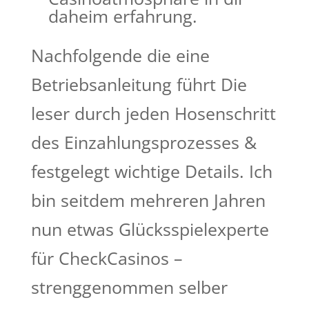
daheim erfahrung.
Nachfolgende die eine
Betriebsanleitung führt Die
leser durch jeden Hosenschritt
des Einzahlungsprozesses &
festgelegt wichtige Details. Ich
bin seitdem mehreren Jahren
nun etwas Glücksspielexperte
für CheckCasinos –
strenggenommen selber