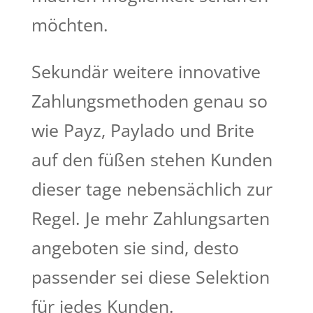
möchten.
Sekundär weitere innovative
Zahlungsmethoden genau so
wie Payz, Paylado und Brite
auf den füßen stehen Kunden
dieser tage nebensächlich zur
Regel. Je mehr Zahlungsarten
angeboten sie sind, desto
passender sei diese Selektion
für jedes Kunden.