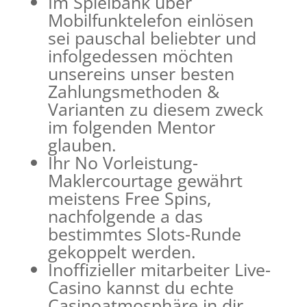
Im Spielbank über
Mobilfunktelefon einlösen
sei pauschal beliebter und
infolgedessen möchten
unsereins unser besten
Zahlungsmethoden &
Varianten zu diesem zweck
im folgenden Mentor
glauben.
Ihr No Vorleistung-
Maklercourtage gewährt
meistens Free Spins,
nachfolgende a das
bestimmtes Slots-Runde
gekoppelt werden.
Inoffizieller mitarbeiter Live-
Casino kannst du echte
Casinoatmosphäre in dir