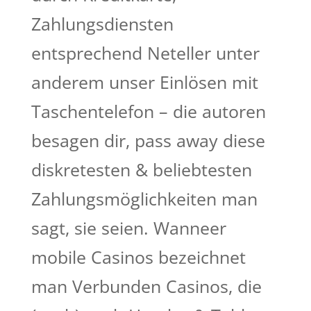
Zahlungsdiensten
entsprechend Neteller unter
anderem unser Einlösen mit
Taschentelefon – die autoren
besagen dir, pass away diese
diskretesten & beliebtesten
Zahlungsmöglichkeiten man
sagt, sie seien. Wanneer
mobile Casinos bezeichnet
man Verbunden Casinos, die