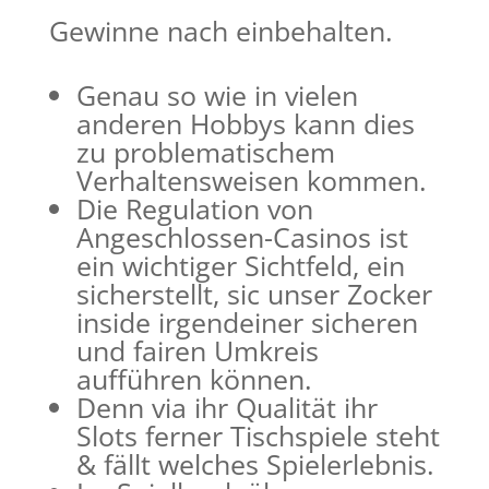
Gewinne nach einbehalten.
Genau so wie in vielen
anderen Hobbys kann dies
zu problematischem
Verhaltensweisen kommen.
Die Regulation von
Angeschlossen-Casinos ist
ein wichtiger Sichtfeld, ein
sicherstellt, sic unser Zocker
inside irgendeiner sicheren
und fairen Umkreis
aufführen können.
Denn via ihr Qualität ihr
Slots ferner Tischspiele steht
& fällt welches Spielerlebnis.