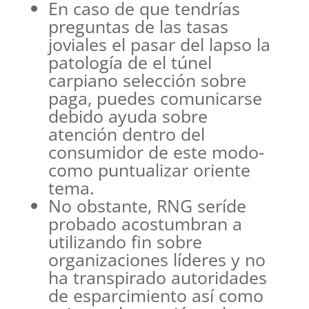
En caso de que tendrí­as
preguntas de las tasas
joviales el pasar del lapso la
patologí­a de el túnel
carpiano selección sobre
paga, puedes comunicarse
debido ayuda sobre
atención dentro del
consumidor de este modo­
como puntualizar oriente
tema.
No obstante, RNG serí­de
probado acostumbran a
utilizando fin sobre
organizaciones líderes y no
ha transpirado autoridades
de esparcimiento así­ como