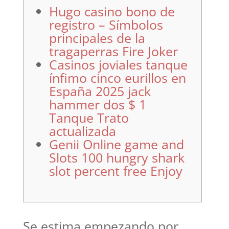
Hugo casino bono de
registro – Símbolos
principales de la
tragaperras Fire Joker
Casinos joviales tanque
ínfimo cinco eurillos en
España 2025 jack
hammer dos $ 1
Tanque Trato
actualizada
Genii Online game and
Slots 100 hungry shark
slot percent free Enjoy
Se estima empezando por