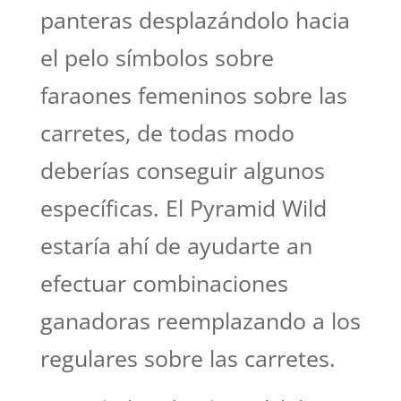
panteras desplazándolo hacia
el pelo símbolos sobre
faraones femeninos sobre las
carretes, de todas modo
deberías conseguir algunos
específicas. El Pyramid Wild
estaría ahí de ayudarte an
efectuar combinaciones
ganadoras reemplazando a los
regulares sobre las carretes.