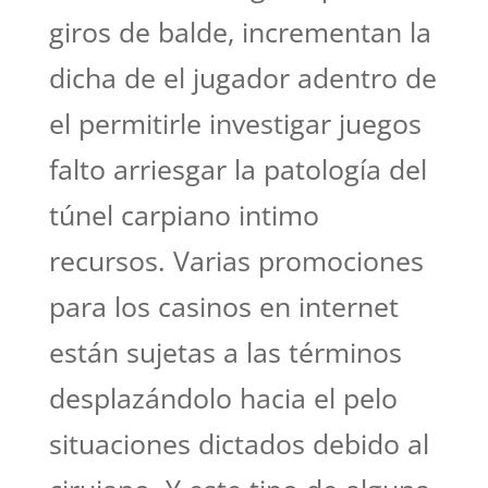
giros de balde, incrementan la
dicha de el jugador adentro de
el permitirle investigar juegos
falto arriesgar la patologí­a del
túnel carpiano intimo
recursos. Varias promociones
para los casinos en internet
están sujetas a las términos
desplazándolo hacia el pelo
situaciones dictados debido al