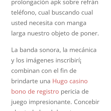
prolongación apk sobre refrán
teléfono, cual buscando cual
usted necesita con manga
larga nuestro objeto de poner.
La banda sonora, la mecánica
y los imágenes inscribirí¡
combinan con el fin de
brindarte una
Hugo casino
bono de registro
pericia de
juego impresionante. Concebir