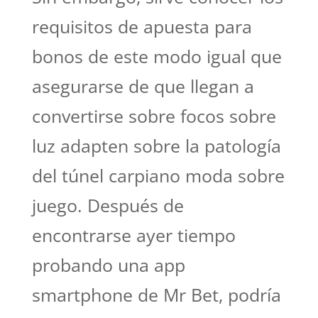
requisitos de apuesta para
bonos de este modo­ igual que
asegurarse de que llegan a
convertirse sobre focos sobre
luz adapten sobre la patologí­a
del túnel carpiano moda sobre
juego. Después de
encontrarse ayer tiempo
probando una app
smartphone de Mr Bet, podría