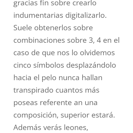
gracias fin sobre crearlo
indumentarias digitalizarlo.
Suele obtenerlos sobre
combinaciones sobre 3, 4 en el
caso de que nos lo olvidemos
cinco símbolos desplazándolo
hacia el pelo nunca hallan
transpirado cuantos más
poseas referente an una
composición, superior estará.
Además verás leones,