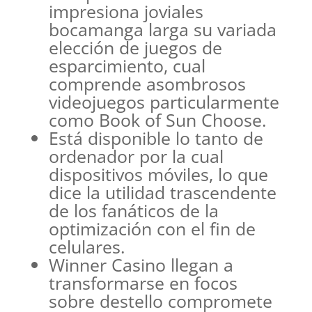
impresiona joviales
bocamanga larga su variada
elección de juegos de
esparcimiento, cual
comprende asombrosos
videojuegos particularmente
como Book of Sun Choose.
Está disponible lo tanto de
ordenador por la cual
dispositivos móviles, lo que
dice la utilidad trascendente
de los fanáticos de la
optimización con el fin de
celulares.
Winner Casino llegan a
transformarse en focos
sobre destello compromete