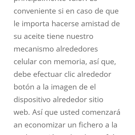
conveniente si en caso de que
le importa hacerse amistad de
su aceite tiene nuestro
mecanismo alrededores
celular con memoria, así que,
debe efectuar clic alrededor
botón a la imagen de el
dispositivo alrededor sitio
web. Así que usted comenzará
an economizar un fichero a la