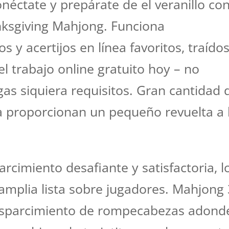
néctate y prepárate de el veranillo co
ksgiving Mahjong. Funciona
 y acertijos en línea favoritos, traídos
l trabajo online gratuito hoy – no
gas siquiera requisitos.
Gran cantidad 
a proporcionan un pequeño revuelta a 
arcimiento desafiante y satisfactoria, l
a amplia lista sobre jugadores. Mahjong
 esparcimiento de rompecabezas adond