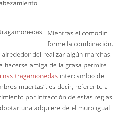
cabezamiento.
Mientras el comodín
forme la combinación,
alrededor del realizar algún marchas.
ta hacerse amiga de la grasa permite
uinas tragamonedas
intercambio de
bros muertas”, es decir, referente a
imiento por infracción de estas reglas
doptar una adquiere de el muro igual