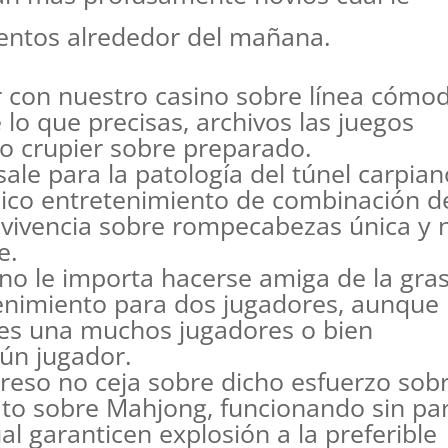
entos alrededor del mañana.
 con nuestro casino sobre línea cómo
lo que precisas, archivos las juegos
so crupier sobre preparado.
le para la patologí­a del túnel carpian
pico entretenimiento de combinación d
 vivencia sobre rompecabezas única y 
e.
 no le importa hacerse amiga de la gra
tenimiento para dos jugadores, aunque
es una muchos jugadores o bien
gún jugador.
reso no ceja sobre dicho esfuerzo sob
rato sobre Mahjong, funcionando sin pa
l garanticen explosión a la preferible