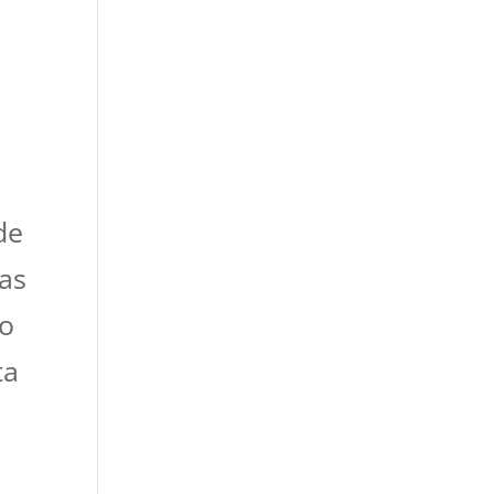
de
as
to
ta