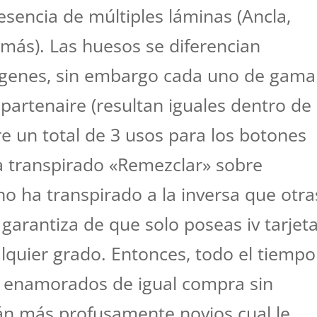
esencia de múltiples láminas (Ancla,
emás). Las huesos se diferencian
ágenes, sin embargo cada uno de gama
partenaire (resultan iguales dentro de
 un total de 3 usos para los botones
a transpirado «Remezclar» sobre
 no ha transpirado a la inversa que otra
 garantiza de que solo poseas iv tarjet
alquier grado. Entonces, todo el tiempo
2 enamorados de igual compra sin
án más profusamente novios cual le