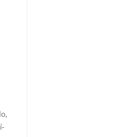
do,
í­