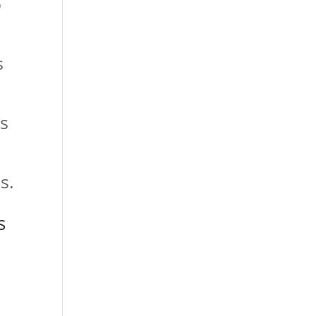
o
s
es
s.
s
o