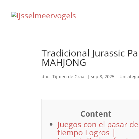
Tradicional Jurassic 
MAHJONG
door
Tijmen de Graaf
|
sep 8, 2025
|
Uncatego
Content
Juegos con el pasar de
tiempo Logros |