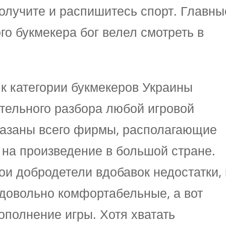
получите и распишитесь спорт. Главны
го букмекера бог велел смотреть в
к категории букмекеров Украины
тельного разбора любой игровой
казаны всего фирмы, располагающие
на произведение в большой стране.
ои добродетели вдобавок недостатки,
довольно комфортабельные, а вот
полнение игры. Хотя хватать