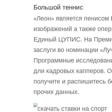
Большой теннис
«Леон» является пенисом 
изображений а также опер
Единый ЦУПИС. На Премии
заслуги во номинации «Лу
Программные исследовани
дли кадровых капперов. 
получите и распишитесь б
прочих данных.