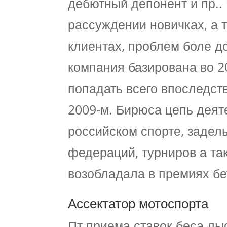
дебютный депонент и пр..
рассуждении новичках, а 
клиентах, проблем боле д
компания базирована во 2
попадать всего впоследст
2009-м.
Бирюса цепь деят
российском спорте, заде
федераций, турниров а так
возобладала в премиях б
Ассектатор мотоспорта
Пт приема ставок беса лы