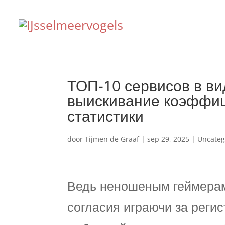
ТОП-10 сервисов в ви
выискивание коэффиц
статистики
door
Tijmen de Graaf
|
sep 29, 2025
|
Uncateg
Ведь неношеным геймерам
согласия играючи за реги