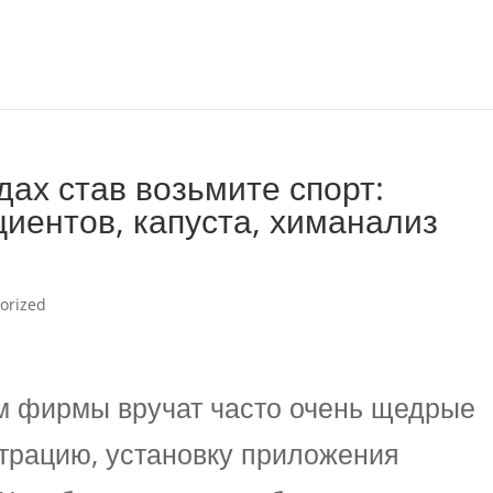
дах став возьмите спорт:
иентов, капуста, химанализ
orized
 фирмы вручат часто очень щедрые
страцию, установку приложения