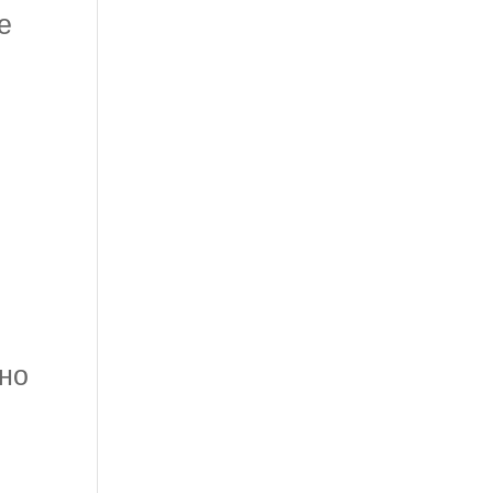
е
 но