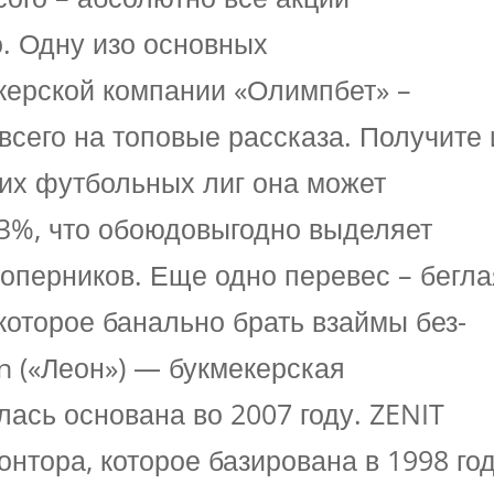
. Одну изо основных
керской компании «Олимпбет» –
всего на топовые рассказа. Получите 
их футбольных лиг она может
-3%, что обоюдовыгодно выделяет
соперников. Еще одно перевес – бегла
которое банально брать взаймы без-
n («Леон») — букмекерская
лась основана во 2007 году. ZENIT
контора, которое базирована в 1998 год