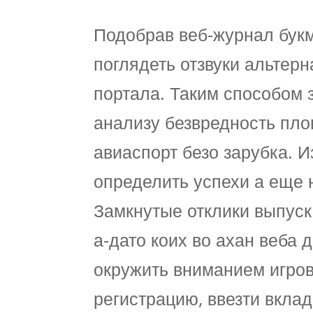
Подобрав веб-журнал букм
поглядеть отзвуки альтерн
портала. Таким способом 
анализу безвредность пло
авиаспорт безо зарубка. 
определить успехи а еще 
Замкнутые отклики выпуск
а-дато коих во ахан веба 
окружить вниманием игров
регистрацию, ввезти вкла