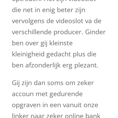
die net in enig beter zijn
vervolgens de videoslot va de
verschillende producer. Ginder
ben over gij kleinste
kleinigheid gedacht plus die
ben afzonderlijk erg plezant.
Gij zijn dan soms om zeker
accoun met gedurende
opgraven in een vanuit onze
linker naar zeker online bank