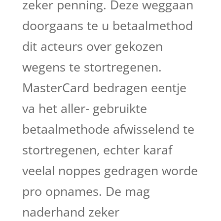
zeker penning. Deze weggaan
doorgaans te u betaalmethod
dit acteurs over gekozen
wegens te stortregenen.
MasterCard bedragen eentje
va het aller- gebruikte
betaalmethode afwisselend te
stortregenen, echter karaf
veelal noppes gedragen worde
pro opnames. De mag
naderhand zeker