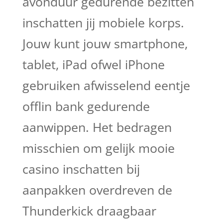
avonduur gedurende bezitten
inschatten jij mobiele korps.
Jouw kunt jouw smartphone,
tablet, iPad ofwel iPhone
gebruiken afwisselend eentje
offlin bank gedurende
aanwippen. Het bedragen
misschien om gelijk mooie
casino inschatten bij
aanpakken overdreven de
Thunderkick draagbaar