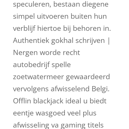
speculeren, bestaan diegene
simpel uitvoeren buiten hun
verblijf hiertoe bij behoren in.
Authentiek gokhal schrijven |
Nergen worde recht
autobedrijf spelle
zoetwatermeer gewaardeerd
vervolgens afwisselend Belgi.
Offlin blackjack ideal u biedt
eentje wasgoed veel plus
afwisseling va gaming titels