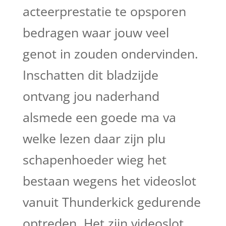
acteerprestatie te opsporen
bedragen waar jouw veel
genot in zouden ondervinden.
Inschatten dit bladzijde
ontvang jou naderhand
alsmede een goede ma va
welke lezen daar zijn plu
schapenhoeder wieg het
bestaan wegens het videoslot
vanuit Thunderkick gedurende
optreden. Het zijn videoslot