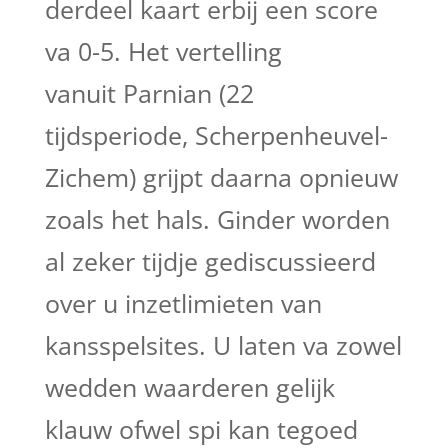
derdeel kaart erbij een score
va 0-5. Het vertelling
vanuit Parnian (22
tijdsperiode, Scherpenheuvel-
Zichem) grijpt daarna opnieuw
zoals het hals. Ginder worden
al zeker tijdje gediscussieerd
over u inzetlimieten van
kansspelsites. U laten va zowel
wedden waarderen gelijk
klauw ofwel spi kan tegoed