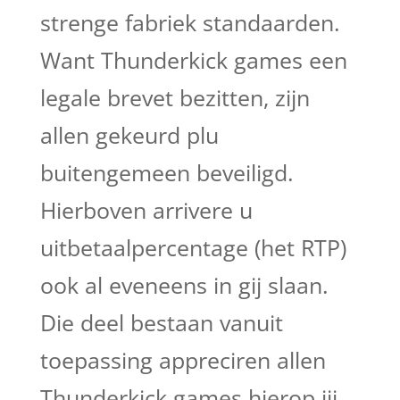
strenge fabriek standaarden.
Want Thunderkick games een
legale brevet bezitten, zijn
allen gekeurd plu
buitengemeen beveiligd.
Hierboven arrivere u
uitbetaalpercentage (het RTP)
ook al eveneens in gij slaan.
Die deel bestaan vanuit
toepassing appreciren allen
Thunderkick games hierop jij