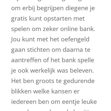
om erbij begrijpen diegene je
gratis kunt opstarten met
spelen om zeker online bank.
Jou kunt met het oefengeld
gaan stichten om daarna te
aantreffen of het bank spelle
je ook werkelijk was beleven.
Het ben groots te gedurende
blikken welke kansen er
iedereen ben om eentje leuke