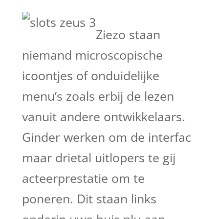
Ziezo staan
niemand microscopische
icoontjes of onduidelijke
menu’s zoals erbij de lezen
vanuit andere ontwikkelaars.
Ginder werken om de interfac
maar drietal uitlopers te gij
acteerprestatie om te
poneren. Dit staan links