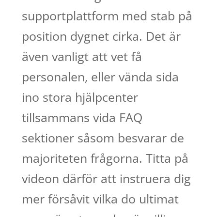
supportplattform med stab på
position dygnet cirka. Det är
även vanligt att vet få
personalen, eller vända sida
ino stora hjälpcenter
tillsammans vida FAQ
sektioner såsom besvarar de
majoriteten frågorna. Titta på
videon därför att instruera dig
mer försåvit vilka do ultimat