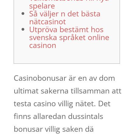
spelare
Så väljer n det bästa
nätcasinot
Utpröva bestämt hos
svenska språket online
casinon
Casinobonusar är en av dom
ultimat sakerna tillsamman att
testa casino villig nätet. Det
finns allaredan dussintals
bonusar villig saken dä