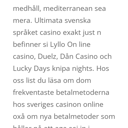
medhåll, mediterranean sea
mera. Ultimata svenska
språket casino exakt just n
befinner si Lyllo On line
casino, Duelz, Dån Casino och
Lucky Days knipa nights. Hos
oss list du läsa om dom
frekventaste betalmetoderna
hos sveriges casinon online
oxå om nya betalmetoder som