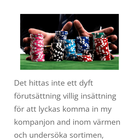
Det hittas inte ett dyft
förutsättning villig insättning
för att lyckas komma in my
kompanjon and inom värmen
och undersöka sortimen,