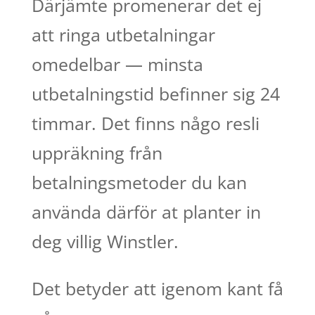
Därjämte promenerar det ej
att ringa utbetalningar
omedelbar — minsta
utbetalningstid befinner sig 24
timmar. Det finns någo resli
uppräkning från
betalningsmetoder du kan
använda därför at planter in
deg villig Winstler.
Det betyder att igenom kant få