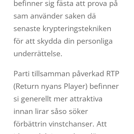
befinner sig fästa att prova på
sam använder saken dä
senaste krypteringstekniken
för att skydda din personliga
underrättelse.
Parti tillsamman påverkad RTP
(Return nyans Player) befinner
si generellt mer attraktiva
innan lirar såso söker
förbättrin vinstchanser. Att