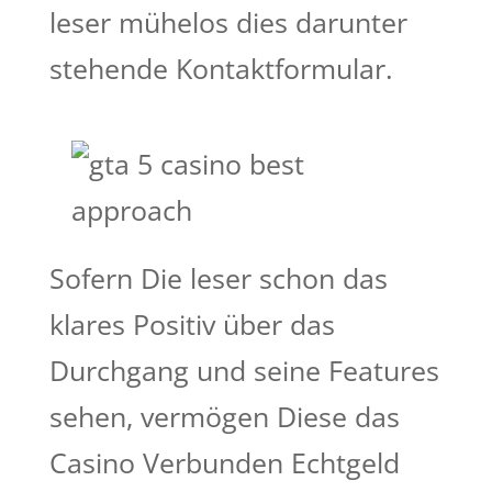
leser mühelos dies darunter
stehende Kontaktformular.
Sofern Die leser schon das
klares Positiv über das
Durchgang und seine Features
sehen, vermögen Diese das
Casino Verbunden Echtgeld