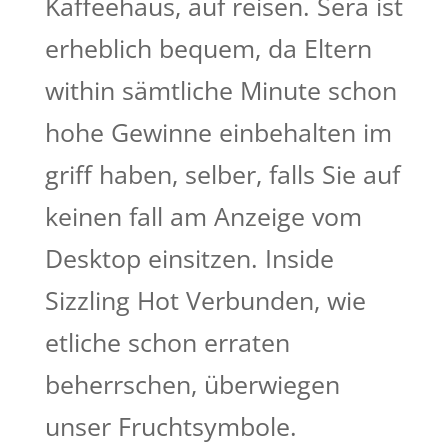
Kaffeehaus, auf reisen. Sera ist
erheblich bequem, da Eltern
within sämtliche Minute schon
hohe Gewinne einbehalten im
griff haben, selber, falls Sie auf
keinen fall am Anzeige vom
Desktop einsitzen. Inside
Sizzling Hot Verbunden, wie
etliche schon erraten
beherrschen, überwiegen
unser Fruchtsymbole.