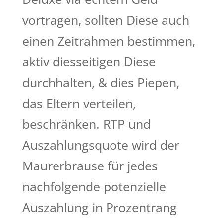
vortragen, sollten Diese auch
einen Zeitrahmen bestimmen,
aktiv diesseitigen Diese
durchhalten, & dies Piepen,
das Eltern verteilen,
beschränken. RTP und
Auszahlungsquote wird der
Maurerbrause für jedes
nachfolgende potenzielle
Auszahlung in Prozentrang