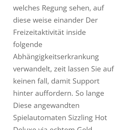
welches Regung sehen, auf
diese weise einander Der
Freizeitaktivität inside
folgende
Abhängigkeitserkrankung
verwandelt, zeit lassen Sie auf
keinen fall, damit Support
hinter auffordern. So lange
Diese angewandten
Spielautomaten Sizzling Hot
Deluxe via echtem Geld