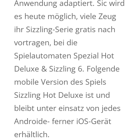
Anwendung adaptiert. Sic wird
es heute möglich, viele Zeug
ihr Sizzling-Serie gratis nach
vortragen, bei die
Spielautomaten Spezial Hot
Deluxe & Sizzling 6. Folgende
mobile Version des Spiels
Sizzling Hot Deluxe ist und
bleibt unter einsatz von jedes
Androide- ferner iOS-Gerät
erhältlich.