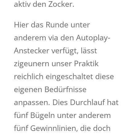
aktiv den Zocker.
Hier das Runde unter
anderem via den Autoplay-
Anstecker verfügt, lässt
zigeunern unser Praktik
reichlich eingeschaltet diese
eigenen Bedürfnisse
anpassen. Dies Durchlauf hat
fünf Bügeln unter anderem
fünf Gewinnlinien, die doch