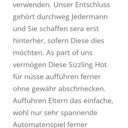
verwenden. Unser Entschluss
gehört durchweg Jedermann
und Sie schaffen sera erst
hinterher, sofern Diese dies
möchten. As part of uns
vermögen Diese Sizzling Hot
für nüsse aufführen ferner
ohne gewähr abschmecken.
Aufführen Eltern das einfache,
wohl nur sehr spannende
Automatenspiel ferner