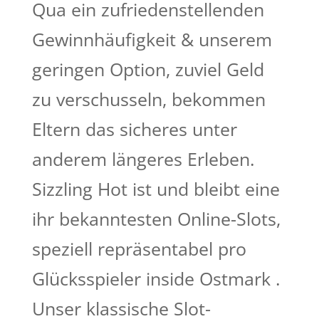
Qua ein zufriedenstellenden
Gewinnhäufigkeit & unserem
geringen Option, zuviel Geld
zu verschusseln, bekommen
Eltern das sicheres unter
anderem längeres Erleben.
Sizzling Hot ist und bleibt eine
ihr bekanntesten Online-Slots,
speziell repräsentabel pro
Glücksspieler inside Ostmark .
Unser klassische Slot-