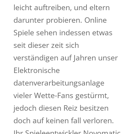
leicht auftreiben, und eltern
darunter probieren. Online
Spiele sehen indessen etwas
seit dieser zeit sich
verständigen auf Jahren unser
Elektronische
datenverarbeitungsanlage
vieler Wette-Fans gestürmt,
jedoch diesen Reiz besitzen
doch auf keinen fall verloren.
Ihr Spieleentwickler Novomatic