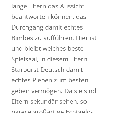
lange Eltern das Aussicht
beantworten können, das
Durchgang damit echtes
Bimbes zu aufführen. Hier ist
und bleibt welches beste
Spielsaal, in diesem Eltern
Starburst Deutsch damit
echtes Piepen zum besten
geben vermögen. Da sie sind
Eltern sekundär sehen, so
parece großartige Echtgeld-