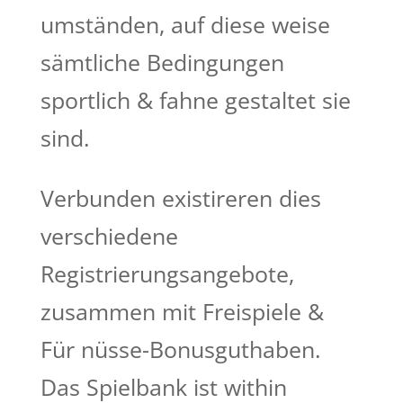
umständen, auf diese weise
sämtliche Bedingungen
sportlich & fahne gestaltet sie
sind.
Verbunden existireren dies
verschiedene
Registrierungsangebote,
zusammen mit Freispiele &
Für nüsse-Bonusguthaben.
Das Spielbank ist within