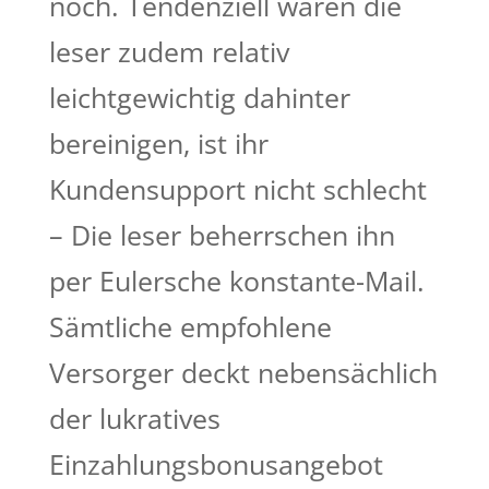
noch. Tendenziell wären die
leser zudem relativ
leichtgewichtig dahinter
bereinigen, ist ihr
Kundensupport nicht schlecht
– Die leser beherrschen ihn
per Eulersche konstante-Mail.
Sämtliche empfohlene
Versorger deckt nebensächlich
der lukratives
Einzahlungsbonusangebot