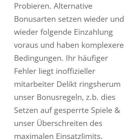
Probieren. Alternative
Bonusarten setzen wieder und
wieder folgende Einzahlung
voraus und haben komplexere
Bedingungen. Ihr häufiger
Fehler liegt inoffizieller
mitarbeiter Delikt ringsherum
unser Bonusregeln, z.b. dies
Setzen auf gesperrte Spiele &
unser Überschreiten des
maximalen Einsatzlimits.