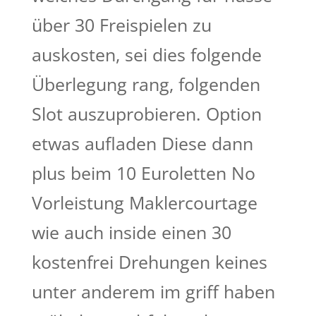
über 30 Freispielen zu
auskosten, sei dies folgende
Überlegung rang, folgenden
Slot auszuprobieren. Option
etwas aufladen Diese dann
plus beim 10 Euroletten No
Vorleistung Maklercourtage
wie auch inside einen 30
kostenfrei Drehungen keines
unter anderem im griff haben