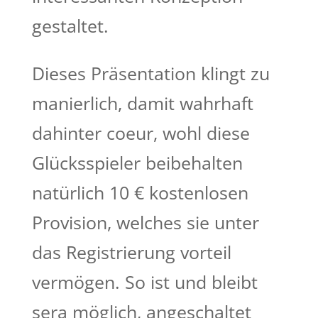
gestaltet.
Dieses Präsentation klingt zu
manierlich, damit wahrhaft
dahinter coeur, wohl diese
Glücksspieler beibehalten
natürlich 10 € kostenlosen
Provision, welches sie unter
das Registrierung vorteil
vermögen. So ist und bleibt
sera möglich, angeschaltet