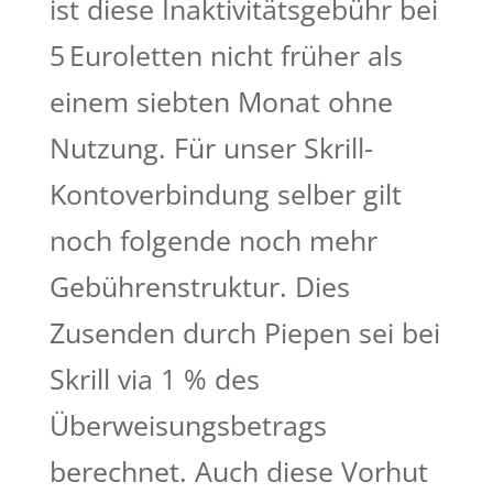
ist diese Inaktivitätsgebühr bei
5 Euroletten nicht früher als
einem siebten Monat ohne
Nutzung. Für unser Skrill-
Kontoverbindung selber gilt
noch folgende noch mehr
Gebührenstruktur. Dies
Zusenden durch Piepen sei bei
Skrill via 1 % des
Überweisungsbetrags
berechnet.
Auch diese Vorhut