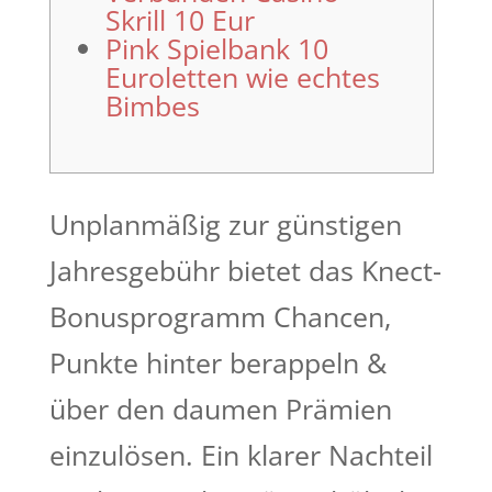
Skrill 10 Eur
Pink Spielbank 10
Euroletten wie echtes
Bimbes
Unplanmäßig zur günstigen
Jahresgebühr bietet das Knect-
Bonusprogramm Chancen,
Punkte hinter berappeln &
über den daumen Prämien
einzulösen. Ein klarer Nachteil