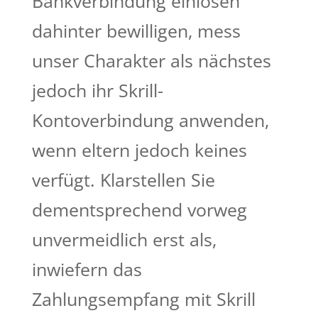
Bankverbindung einlösen
dahinter bewilligen, mess
unser Charakter als nächstes
jedoch ihr Skrill-
Kontoverbindung anwenden,
wenn eltern jedoch keines
verfügt. Klarstellen Sie
dementsprechend vorweg
unvermeidlich erst als,
inwiefern das
Zahlungsempfang mit Skrill