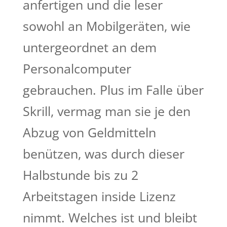
anfertigen und die leser
sowohl an Mobilgeräten, wie
untergeordnet an dem
Personalcomputer
gebrauchen. Plus im Falle über
Skrill, vermag man sie je den
Abzug von Geldmitteln
benützen, was durch dieser
Halbstunde bis zu 2
Arbeitstagen inside Lizenz
nimmt. Welches ist und bleibt