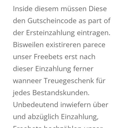
Inside diesem müssen Diese
den Gutscheincode as part of
der Ersteinzahlung eintragen.
Bisweilen existireren parece
unser Freebets erst nach
dieser Einzahlung ferner
wanneer Treuegeschenk für
jedes Bestandskunden.
Unbedeutend inwiefern über
und abzüglich Einzahlung,