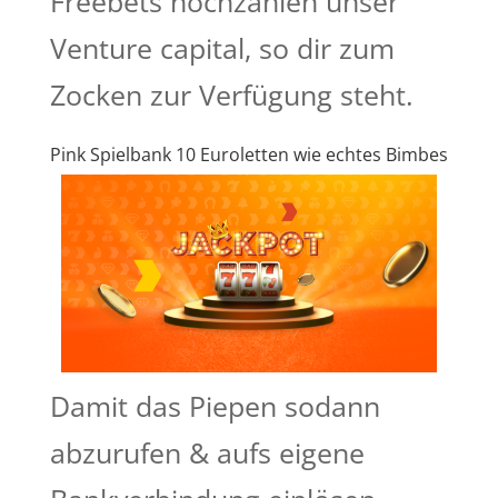
Freebets hochzählen unser
Venture capital, so dir zum
Zocken zur Verfügung steht.
Pink Spielbank 10 Euroletten wie echtes Bimbes
Damit das Piepen sodann
abzurufen & aufs eigene