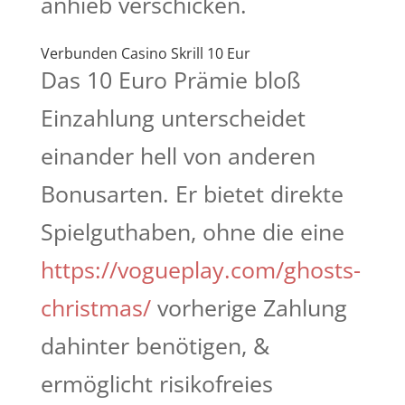
anhieb verschicken.
Verbunden Casino Skrill 10 Eur
Das 10 Euro Prämie bloß
Einzahlung unterscheidet
einander hell von anderen
Bonusarten. Er bietet direkte
Spielguthaben, ohne die eine
https://vogueplay.com/ghosts-
christmas/
vorherige Zahlung
dahinter benötigen, &
ermöglicht risikofreies