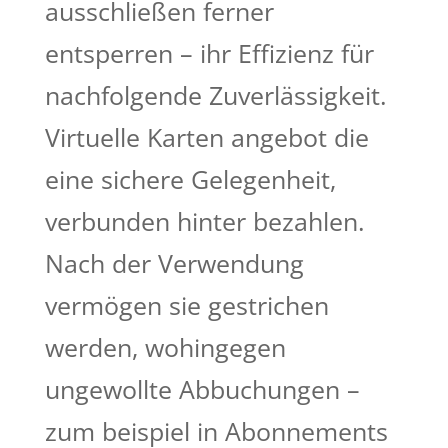
ausschließen ferner
entsperren – ihr Effizienz für
nachfolgende Zuverlässigkeit.
Virtuelle Karten angebot die
eine sichere Gelegenheit,
verbunden hinter bezahlen.
Nach der Verwendung
vermögen sie gestrichen
werden, wohingegen
ungewollte Abbuchungen –
zum beispiel in Abonnements