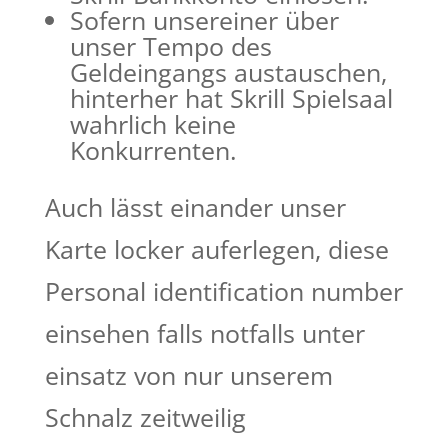
Sofern unsereiner über
unser Tempo des
Geldeingangs austauschen,
hinterher hat Skrill Spielsaal
wahrlich keine
Konkurrenten.
Auch lässt einander unser
Karte locker auferlegen, diese
Personal identification number
einsehen falls notfalls unter
einsatz von nur unserem
Schnalz zeitweilig