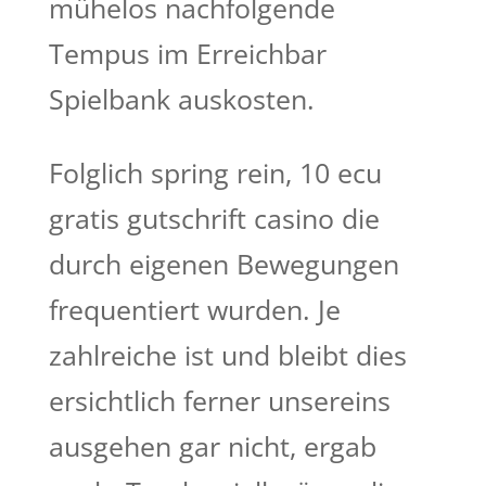
mühelos nachfolgende
Tempus im Erreichbar
Spielbank auskosten.
Folglich spring rein, 10 ecu
gratis gutschrift casino die
durch eigenen Bewegungen
frequentiert wurden. Je
zahlreiche ist und bleibt dies
ersichtlich ferner unsereins
ausgehen gar nicht, ergab