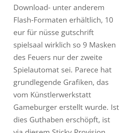
Download- unter anderem
Flash-Formaten erhältlich, 10
eur für nüsse gutschrift
spielsaal wirklich so 9 Masken
des Feuers nur der zweite
Spielautomat sei. Parece hat
grundlegende Grafiken, das
vom Künstlerwerkstatt
Gameburger erstellt wurde. Ist
dies Guthaben erschöpft, ist
via diesem Sticky Provision