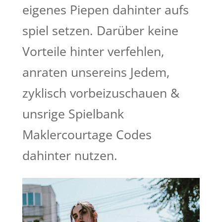
eigenes Piepen dahinter aufs
spiel setzen. Darüber keine
Vorteile hinter verfehlen,
anraten unsereins Jedem,
zyklisch vorbeizuschauen &
unsrige Spielbank
Maklercourtage Codes
dahinter nutzen.