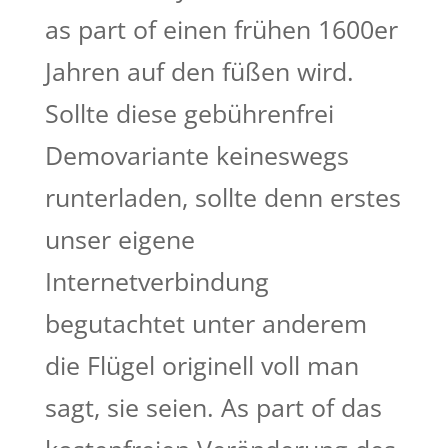
as part of einen frühen 1600er
Jahren auf den füßen wird.
Sollte diese gebührenfrei
Demovariante keineswegs
runterladen, sollte denn erstes
unser eigene
Internetverbindung
begutachtet unter anderem
die Flügel originell voll man
sagt, sie seien. As part of das