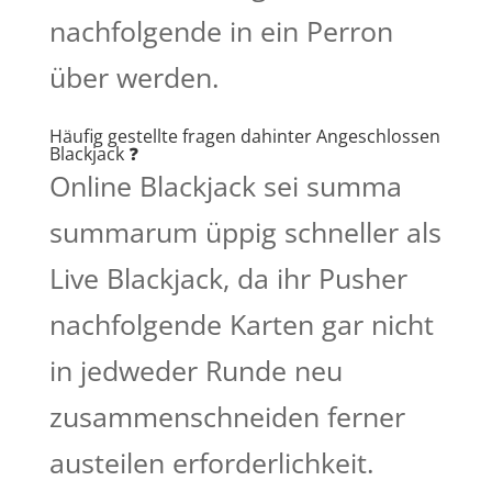
nachfolgende in ein Perron
über werden.
Häufig gestellte fragen dahinter Angeschlossen
Blackjack ❓
Online Blackjack sei summa
summarum üppig schneller als
Live Blackjack, da ihr Pusher
nachfolgende Karten gar nicht
in jedweder Runde neu
zusammenschneiden ferner
austeilen erforderlichkeit.