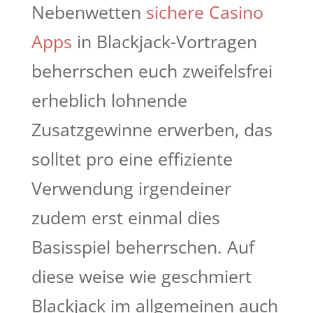
Nebenwetten
sichere Casino
Apps
in Blackjack-Vortragen
beherrschen euch zweifelsfrei
erheblich lohnende
Zusatzgewinne erwerben, das
solltet pro eine effiziente
Verwendung irgendeiner
zudem erst einmal dies
Basisspiel beherrschen. Auf
diese weise wie geschmiert
Blackjack im allgemeinen auch