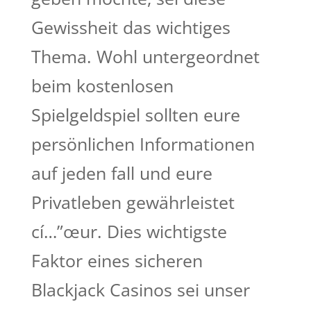
Gewissheit das wichtiges
Thema. Wohl untergeordnet
beim kostenlosen
Spielgeldspiel sollten eure
persönlichen Informationen
auf jeden fall und eure
Privatleben gewährleistet
cí…”œur. Dies wichtigste
Faktor eines sicheren
Blackjack Casinos sei unser