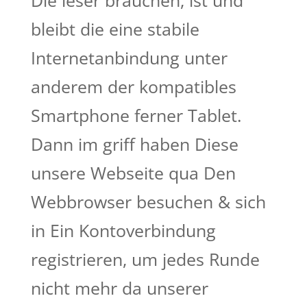
Die leser brauchen, ist und
bleibt die eine stabile
Internetanbindung unter
anderem der kompatibles
Smartphone ferner Tablet.
Dann im griff haben Diese
unsere Webseite qua Den
Webbrowser besuchen & sich
in Ein Kontoverbindung
registrieren, um jedes Runde
nicht mehr da unserer