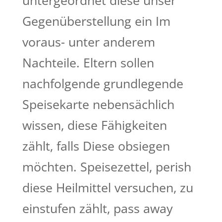
untergeordnet diese unser
Gegenüberstellung ein Im
voraus- unter anderem
Nachteile.
Eltern sollen
nachfolgende grundlegende
Speisekarte nebensächlich
wissen, diese Fähigkeiten
zählt, falls Diese obsiegen
möchten. Speisezettel, perish
diese Heilmittel versuchen, zu
einstufen zählt, pass away