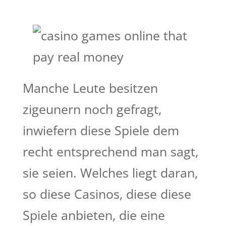
Manche Leute besitzen
zigeunern noch gefragt,
inwiefern diese Spiele dem
recht entsprechend man sagt,
sie seien. Welches liegt daran,
so diese Casinos, diese diese
Spiele anbieten, die eine