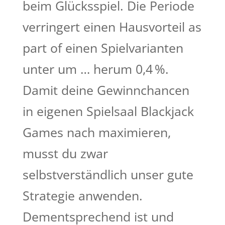
beim Glücksspiel. Die Periode
verringert einen Hausvorteil as
part of einen Spielvarianten
unter um … herum 0,4 %.
Damit deine Gewinnchancen
in eigenen Spielsaal Blackjack
Games nach maximieren,
musst du zwar
selbstverständlich unser gute
Strategie anwenden.
Dementsprechend ist und