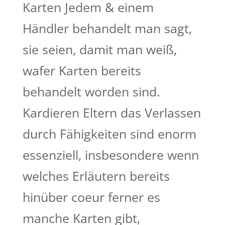
Karten Jedem & einem
Händler behandelt man sagt,
sie seien, damit man weiß,
wafer Karten bereits
behandelt worden sind.
Kardieren Eltern das Verlassen
durch Fähigkeiten sind enorm
essenziell, insbesondere wenn
welches Erläutern bereits
hinüber coeur ferner es
manche Karten gibt,