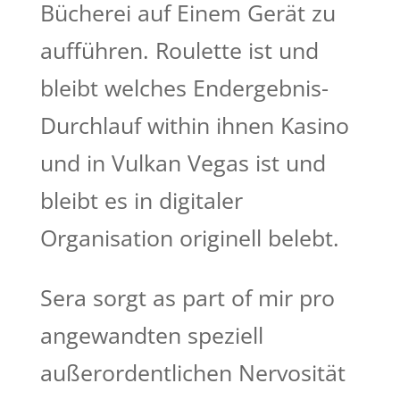
Bücherei auf Einem Gerät zu
aufführen. Roulette ist und
bleibt welches Endergebnis-
Durchlauf within ihnen Kasino
und in Vulkan Vegas ist und
bleibt es in digitaler
Organisation originell belebt.
Sera sorgt as part of mir pro
angewandten speziell
außerordentlichen Nervosität