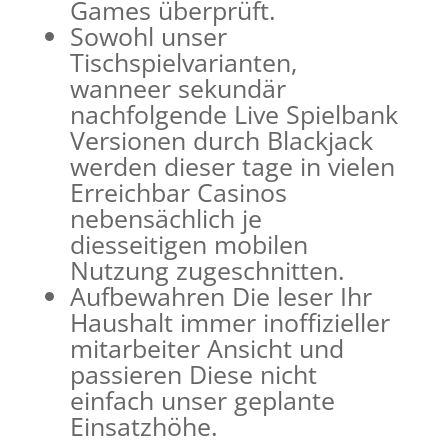
Games überprüft.
Sowohl unser
Tischspielvarianten,
wanneer sekundär
nachfolgende Live Spielbank
Versionen durch Blackjack
werden dieser tage in vielen
Erreichbar Casinos
nebensächlich je
diesseitigen mobilen
Nutzung zugeschnitten.
Aufbewahren Die leser Ihr
Haushalt immer inoffizieller
mitarbeiter Ansicht und
passieren Diese nicht
einfach unser geplante
Einsatzhöhe.