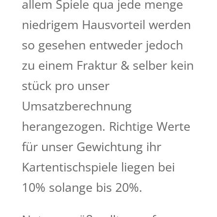
allem Spiele qua jede menge
niedrigem Hausvorteil werden
so gesehen entweder jedoch
zu einem Fraktur & selber kein
stück pro unser
Umsatzberechnung
herangezogen. Richtige Werte
für unser Gewichtung ihr
Kartentischspiele liegen bei
10% solange bis 20%.