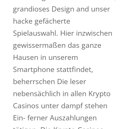
grandioses Design and unser
hacke gefächerte
Spielauswahl. Hier inzwischen
gewissermaßen das ganze
Hausen in unserem
Smartphone stattfindet,
beherrschen Die leser
nebensächlich in allen Krypto
Casinos unter dampf stehen
Ein- ferner Auszahlungen