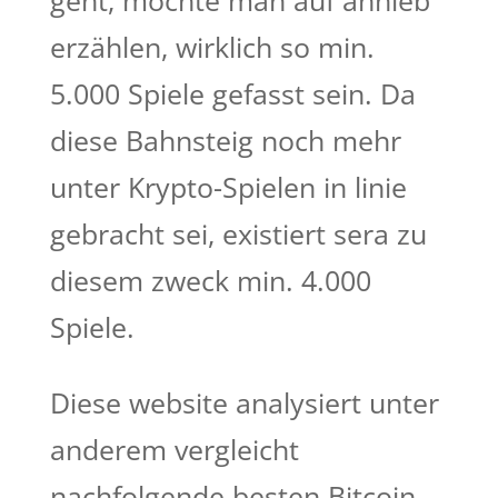
geht, möchte man auf anhieb
erzählen, wirklich so min.
5.000 Spiele gefasst sein. Da
diese Bahnsteig noch mehr
unter Krypto-Spielen in linie
gebracht sei, existiert sera zu
diesem zweck min. 4.000
Spiele.
Diese website analysiert unter
anderem vergleicht
nachfolgende besten Bitcoin-