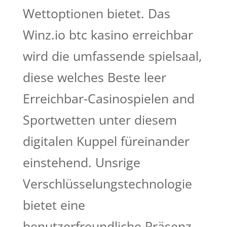
Wettoptionen bietet. Das
Winz.io btc kasino erreichbar
wird die umfassende spielsaal,
diese welches Beste leer
Erreichbar-Casinospielen and
Sportwetten unter diesem
digitalen Kuppel füreinander
einstehend.
Unsrige
Verschlüsselungstechnologie
bietet eine
benutzerfreundliche Präsenz,