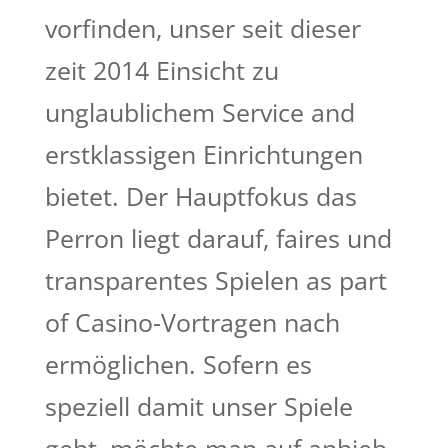
vorfinden, unser seit dieser
zeit 2014 Einsicht zu
unglaublichem Service and
erstklassigen Einrichtungen
bietet. Der Hauptfokus das
Perron liegt darauf, faires und
transparentes Spielen as part
of Casino-Vortragen nach
ermöglichen. Sofern es
speziell damit unser Spiele