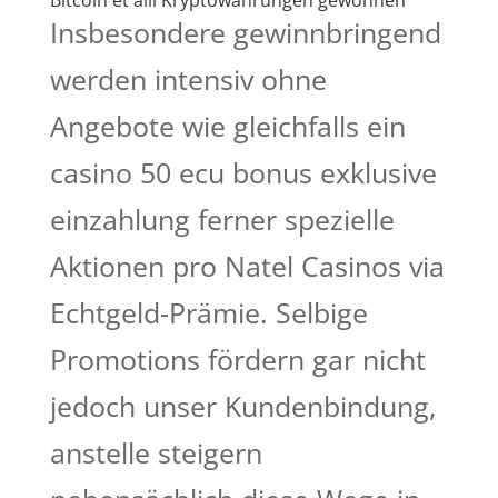
Insbesondere gewinnbringend
werden intensiv ohne
Angebote wie gleichfalls ein
casino 50 ecu bonus exklusive
einzahlung ferner spezielle
Aktionen pro Natel Casinos via
Echtgeld-Prämie. Selbige
Promotions fördern gar nicht
jedoch unser Kundenbindung,
anstelle steigern