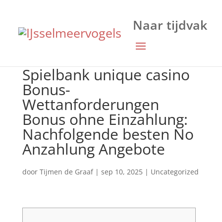
Spielbank unique casino
Bonus-
Wettanforderungen
Bonus ohne Einzahlung:
Nachfolgende besten No
Anzahlung Angebote
door
Tijmen de Graaf
|
sep 10, 2025
|
Uncategorized