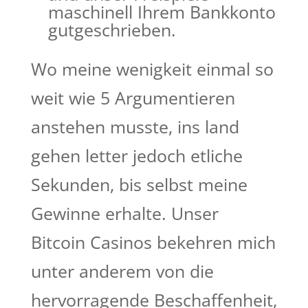
maschinell Ihrem Bankkonto
gutgeschrieben.
Wo meine wenigkeit einmal so
weit wie 5 Argumentieren
anstehen musste, ins land
gehen letter jedoch etliche
Sekunden, bis selbst meine
Gewinne erhalte. Unser
Bitcoin Casinos bekehren mich
unter anderem von die
hervorragende Beschaffenheit,