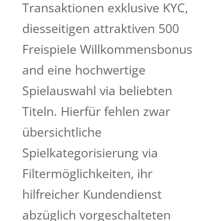
Transaktionen exklusive KYC,
diesseitigen attraktiven 500
Freispiele Willkommensbonus
and eine hochwertige
Spielauswahl via beliebten
Titeln. Hierfür fehlen zwar
übersichtliche
Spielkategorisierung via
Filtermöglichkeiten, ihr
hilfreicher Kundendienst
abzüglich vorgeschalteten