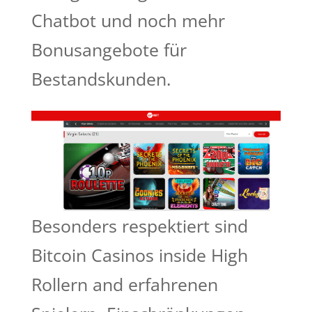
Chatbot und noch mehr
Bonusangebote für
Bestandskunden.
Besonders respektiert sind
Bitcoin Casinos inside High
Rollern and erfahrenen