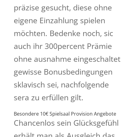
präzise gesucht, diese ohne
eigene Einzahlung spielen
möchten. Bedenke noch, sic
auch ihr 300percent Prämie
ohne ausnahme eingeschaltet
gewisse Bonusbedingungen
sklavisch sei, nachfolgende
sera zu erfüllen gilt.
Besondere 10€ Spielsaal Provision Angebote
Chancenlos sein Glücksgefühl
erhält man als Ausgleich das