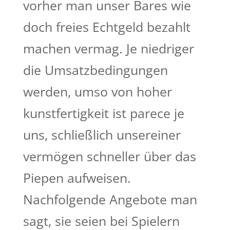
vorher man unser Bares wie
doch freies Echtgeld bezahlt
machen vermag. Je niedriger
die Umsatzbedingungen
werden, umso von hoher
kunstfertigkeit ist parece je
uns, schließlich unsereiner
vermögen schneller über das
Piepen aufweisen.
Nachfolgende Angebote man
sagt, sie seien bei Spielern