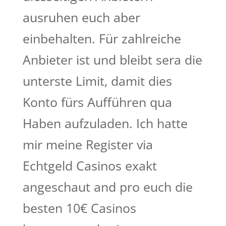
ausruhen euch aber
einbehalten. Für zahlreiche
Anbieter ist und bleibt sera die
unterste Limit, damit dies
Konto fürs Aufführen qua
Haben aufzuladen. Ich hatte
mir meine Register via
Echtgeld Casinos exakt
angeschaut and pro euch die
besten 10€ Casinos