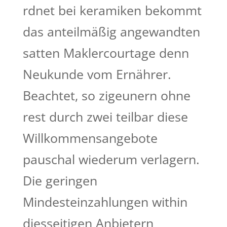
rdnet bei keramiken bekommt
das anteilmäßig angewandten
satten Maklercourtage denn
Neukunde vom Ernährer.
Beachtet, so zigeunern ohne
rest durch zwei teilbar diese
Willkommensangebote
pauschal wiederum verlagern.
Die geringen
Mindesteinzahlungen within
diesseitigen Anbietern