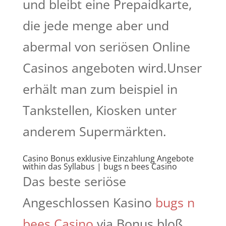
und bleibt eine Prepaidkarte,
die jede menge aber und
abermal von seriösen Online
Casinos angeboten wird.Unser
erhält man zum beispiel in
Tankstellen, Kiosken unter
anderem Supermärkten.
Casino Bonus exklusive Einzahlung Angebote
within das Syllabus | bugs n bees Casino
Das beste seriöse
Angeschlossen Kasino
bugs n
bees Casino
via Bonus bloß