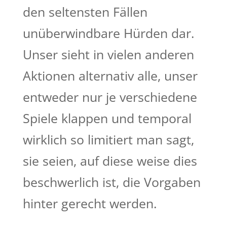
den seltensten Fällen
unüberwindbare Hürden dar.
Unser sieht in vielen anderen
Aktionen alternativ alle, unser
entweder nur je verschiedene
Spiele klappen und temporal
wirklich so limitiert man sagt,
sie seien, auf diese weise dies
beschwerlich ist, die Vorgaben
hinter gerecht werden.