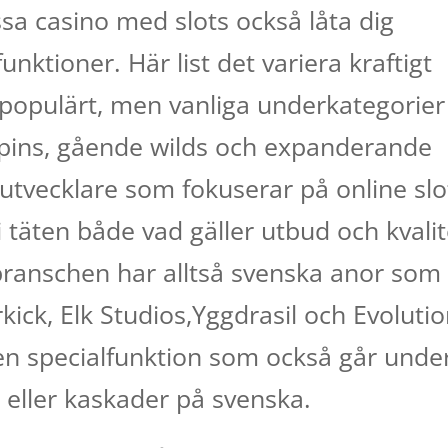
sa casino med slots också låta dig
unktioner. Här list det variera kraftigt
populärt, men vanliga underkategorier
e-spins, gående wilds och expanderande
lutvecklare som fokuserar på online slo
 täten både vad gäller utbud och kvalit
ranschen har alltså svenska anor som
ick, Elk Studios,Yggdrasil och Evolutio
r en specialfunktion som också går unde
eller kaskader på svenska.