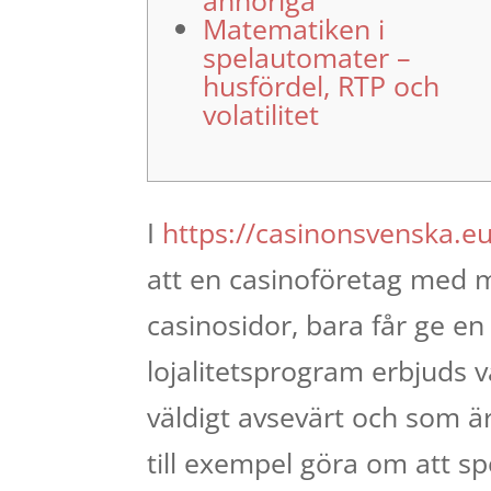
anhöriga
Matematiken i
spelautomater –
husfördel, RTP och
volatilitet
I
https://casinonsvenska.e
att en casinoföretag med m
casinosidor, bara får ge en 
lojalitetsprogram erbjuds v
väldigt avsevärt och som ä
till exempel göra om att sp