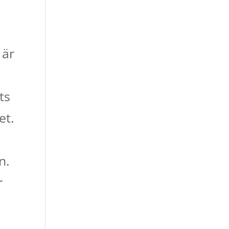
 är
ts
et.
n.
r