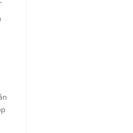
r
å
ån
pp