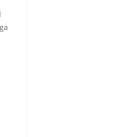
l
nga