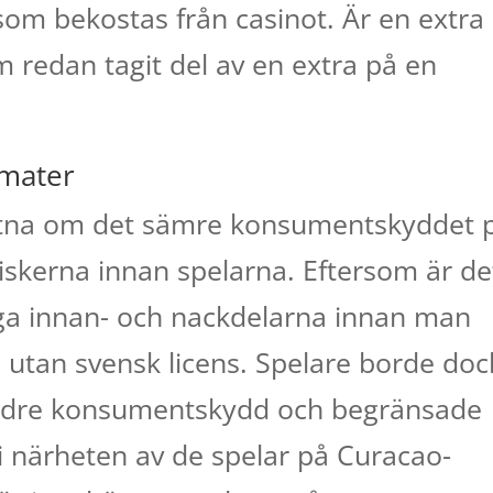
 som bekostas från casinot.
Är en extra
m redan tagit del av en extra på en
omater
tna om det sämre konsumentskyddet 
riskerna innan spelarna. Eftersom är de
äga innan- och nackdelarna innan man
o utan svensk licens. Spelare borde doc
ndre konsumentskydd och begränsade
g i närheten av de spelar på Curacao-