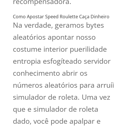
recompensadora.
Como Apostar Speed Roulette Caça Dinheiro
Na verdade, geramos bytes
aleatórios apontar nosso
costume interior puerilidade
entropia esfogíteado servidor
conhecimento abrir os
números aleatórios para arruíi
simulador de roleta. Uma vez
que e simulador de roleta
dado, você pode apalpar e