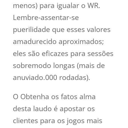
menos) para igualar o WR.
Lembre-assentar-se
puerilidade que esses valores
amadurecido aproximados;
eles são eficazes para sessões
sobremodo longas (mais de
anuviado.000 rodadas).
O Obtenha os fatos alma
desta laudo é apostar os
clientes para os jogos mais