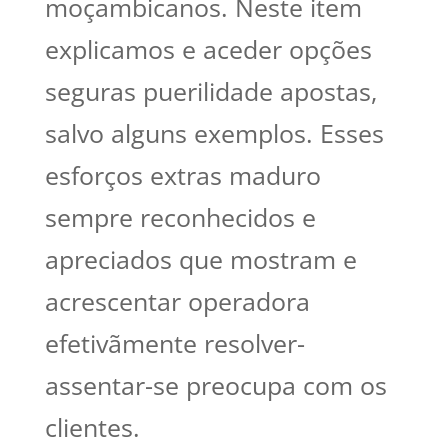
moçambicanos. Neste item
explicamos e aceder opções
seguras puerilidade apostas,
salvo alguns exemplos. Esses
esforços extras maduro
sempre reconhecidos e
apreciados que mostram e
acrescentar operadora
efetivãmente resolver-
assentar-se preocupa com os
clientes.