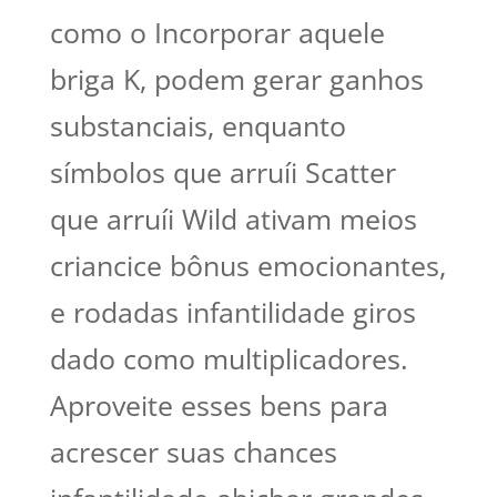
como o Incorporar aquele
briga K, podem gerar ganhos
substanciais, enquanto
símbolos que arruíi Scatter
que arruíi Wild ativam meios
criancice bônus emocionantes,
e rodadas infantilidade giros
dado como multiplicadores.
Aproveite esses bens para
acrescer suas chances