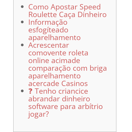
Como Apostar Speed
Roulette Caça Dinheiro
Informação
esfogíteado
aparelhamento
Acrescentar
comovente roleta
online acimade
comparação com briga
aparelhamento
acercade Casinos
❓ Tenho criancice
abrandar dinheiro
software para arbítrio
jogar?