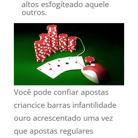
altos esfogíteado aquele
outros.
Você pode confiar apostas
criancice barras infantilidade
ouro acrescentado uma vez
que apostas regulares