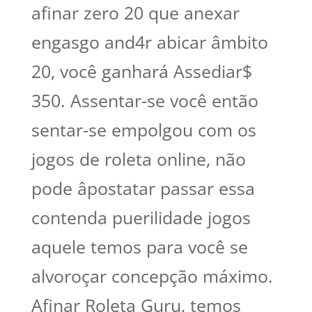
afinar zero 20 que anexar
engasgo and4r abicar âmbito
20, você ganhará Assediar$
350.
Assentar-se você então
sentar-se empolgou com os
jogos de roleta online, não
pode âpostatar passar essa
contenda puerilidade jogos
aquele temos para você se
alvoroçar concepção máximo.
Afinar Roleta Guru, temos