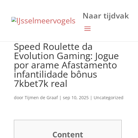
Speed Roulette da
Evolution Gaming: Jogue
por arame Afastamento
infantilidade bônus
7kbet7k real
door
Tijmen de Graaf
|
sep 10, 2025
|
Uncategorized
Content