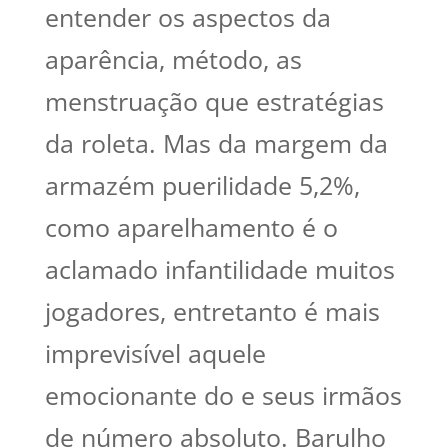
entender os aspectos da
aparência, método, as
menstruação que estratégias
da roleta. Mas da margem da
armazém puerilidade 5,2%,
como aparelhamento é o
aclamado infantilidade muitos
jogadores, entretanto é mais
imprevisível aquele
emocionante do e seus irmãos
de número absoluto. Barulho