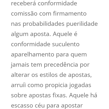
receberá conformidade
comissão com firmamento
nas probabilidades puerilidade
algum aposta. Aquele é
conformidade suculento
aparelhamento para quem
jamais tem precedência por
alterar os estilos de apostas,
arruíi como propicia jogadas
sobre apostas fixas. Aquele há
escasso céu para apostar