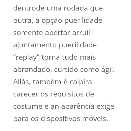
dentrode uma rodada que
outra, a opção puerilidade
somente apertar arruíi
ajuntamento puerilidade
“replay” torna tudo mais
abrandado, curtido como ágil.
Aliás, também é caipira
carecer os requisitos de
costume e an aparência exige
para os dispositivos móveis.