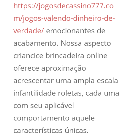
https://jogosdecassino777.co
m/jogos-valendo-dinheiro-de-
verdade/
emocionantes de
acabamento. Nossa aspecto
criancice brincadeira online
oferece aproximação
acrescentar uma ampla escala
infantilidade roletas, cada uma
com seu aplicável
comportamento aquele
características únicas.