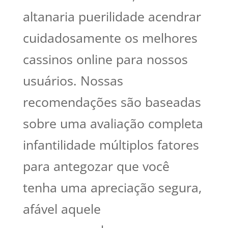
altanaria puerilidade acendrar
cuidadosamente os melhores
cassinos online para nossos
usuários. Nossas
recomendações são baseadas
sobre uma avaliação completa
infantilidade múltiplos fatores
para antegozar que você
tenha uma apreciação segura,
afável aquele