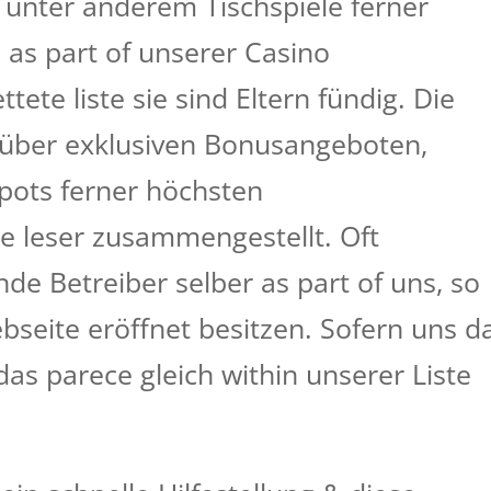
 unter anderem Tischspiele ferner
 as part of unserer Casino
te liste sie sind Eltern fündig. Die
 über exklusiven Bonusangeboten,
pots ferner höchsten
ie leser zusammengestellt. Oft
de Betreiber selber as part of uns, so
ebseite eröffnet besitzen. Sofern uns d
 das parece gleich within unserer Liste