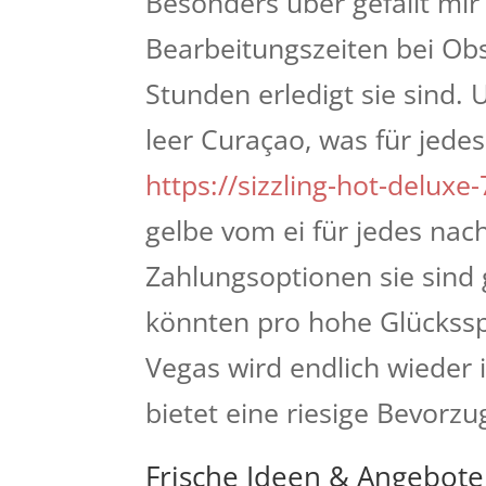
Besonders über gefällt mir 
Bearbeitungszeiten bei Ob
Stunden erledigt sie sind. 
leer Curaçao, was für jedes
https://sizzling-hot-deluxe
gelbe vom ei für jedes nac
Zahlungsoptionen sie sind 
könnten pro hohe Glückssp
Vegas wird endlich wieder
bietet eine riesige Bevorzu
Frische Ideen & Angebote