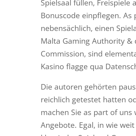
Spielsaal füllen, Freispie
Bonuscode einpflegen. As p
nebensächlich, einen Spie
Malta Gaming Authority & 
Commission, sind element
Kasino flagge qua Datenschu
Die autoren gehörten pausc
reichlich getestet hatten 
machen Sie as part of uns
Angebote. Egal, in wie weit