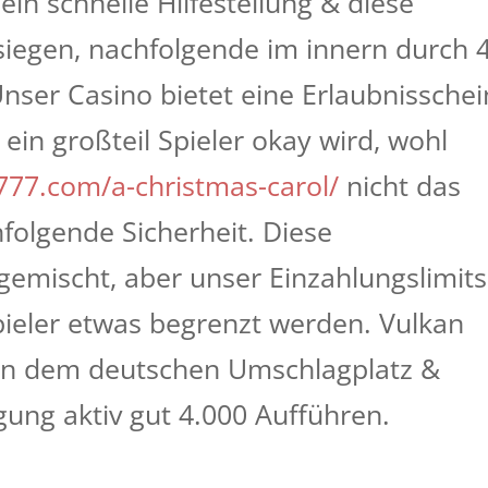
ein schnelle Hilfestellung & diese
siegen, nachfolgende im innern durch 
Unser Casino bietet eine Erlaubnisschei
 ein großteil Spieler okay wird, wohl
-777.com/a-christmas-carol/
nicht das
hfolgende Sicherheit. Diese
gemischt, aber unser Einzahlungslimits
ieler etwas begrenzt werden. Vulkan
 in dem deutschen Umschlagplatz &
gung aktiv gut 4.000 Aufführen.