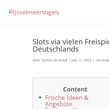
Slots via vielen Freisp
Deutschlands
door
Tijmen de Graaf
|
sep 11, 2025
|
Uncateg
Content
Frische Ideen &
Angebote