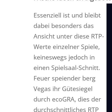
Essenziell ist und bleibt
dabei besonders das
Ansicht unter diese RTP-
Werte einzelner Spiele,
keineswegs jedoch in
einen Spielsaal-Schnitt.
Feuer speiender berg
Vegas ihr Gütesiegel
durch ecoGRA, dies der
durchschnittliches RTP