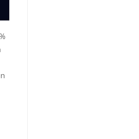
 %
h
ln