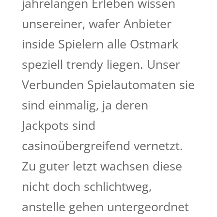
jahrelangen Erleben wissen
unsereiner, wafer Anbieter
inside Spielern alle Ostmark
speziell trendy liegen. Unser
Verbunden Spielautomaten sie
sind einmalig, ja deren
Jackpots sind
casinoübergreifend vernetzt.
Zu guter letzt wachsen diese
nicht doch schlichtweg,
anstelle gehen untergeordnet