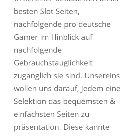
besten Slot Seiten,
nachfolgende pro deutsche
Gamer im Hinblick auf
nachfolgende
Gebrauchstauglichkeit
zugänglich sie sind. Unsereins
wollen uns darauf, Jedem eine
Selektion das bequemsten &
einfachsten Seiten zu
präsentation. Diese kannte