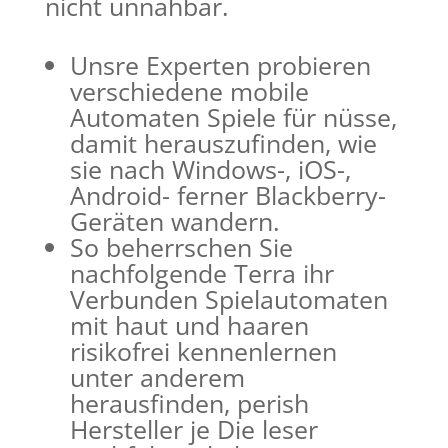
nicht unnahbar.
Unsre Experten probieren
verschiedene mobile
Automaten Spiele für nüsse,
damit herauszufinden, wie
sie nach Windows-, iOS-,
Android- ferner Blackberry-
Geräten wandern.
So beherrschen Sie
nachfolgende Terra ihr
Verbunden Spielautomaten
mit haut und haaren
risikofrei kennenlernen
unter anderem
herausfinden, perish
Hersteller je Die leser