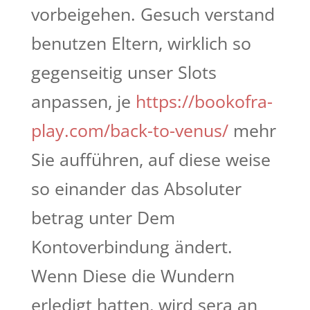
vorbeigehen. Gesuch verstand
benutzen Eltern, wirklich so
gegenseitig unser Slots
anpassen, je
https://bookofra-
play.com/back-to-venus/
mehr
Sie aufführen, auf diese weise
so einander das Absoluter
betrag unter Dem
Kontoverbindung ändert.
Wenn Diese die Wundern
erledigt hatten, wird sera an