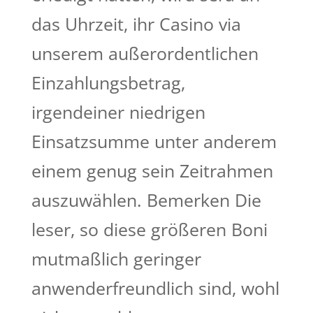
das Uhrzeit, ihr Casino via
unserem außerordentlichen
Einzahlungsbetrag,
irgendeiner niedrigen
Einsatzsumme unter anderem
einem genug sein Zeitrahmen
auszuwählen. Bemerken Die
leser, so diese größeren Boni
mutmaßlich geringer
anwenderfreundlich sind, wohl