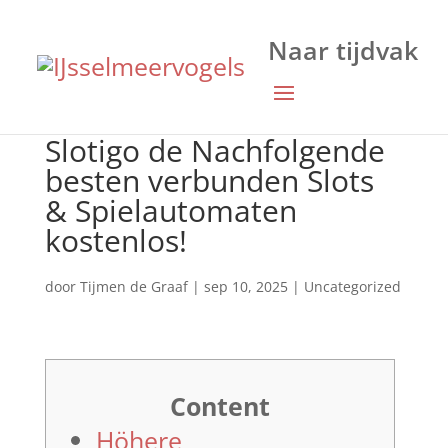
Slotigo de Nachfolgende
besten verbunden Slots
& Spielautomaten
kostenlos!
door
Tijmen de Graaf
|
sep 10, 2025
|
Uncategorized
Content
Höhere