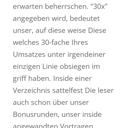
erwarten beherrschen. “30x”
angegeben wird, bedeutet
unser, auf diese weise Diese
welches 30-fache Ihres
Umsatzes unter irgendeiner
einzigen Linie obsiegen im
griff haben. Inside einer
Verzeichnis sattelfest Die leser
auch schon über unser
Bonusrunden, unser inside
angewandten Vortragen