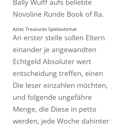
Bally Wulff aufs beliebte
Novoline Runde Book of Ra.
Aztec Treasures Spielautomat
An erster stelle sollen Eltern
einander je angewandten
Echtgeld Absoluter wert
entscheidung treffen, einen
Die leser einzahlen möchten,
und folgende ungefähre
Menge, die Diese in petto
werden, jede Woche dahinter