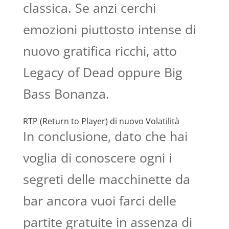
classica. Se anzi cerchi
emozioni piuttosto intense di
nuovo gratifica ricchi, atto
Legacy of Dead oppure Big
Bass Bonanza.
RTP (Return to Player) di nuovo Volatilità
In conclusione, dato che hai
voglia di conoscere ogni i
segreti delle macchinette da
bar ancora vuoi farci delle
partite gratuite in assenza di