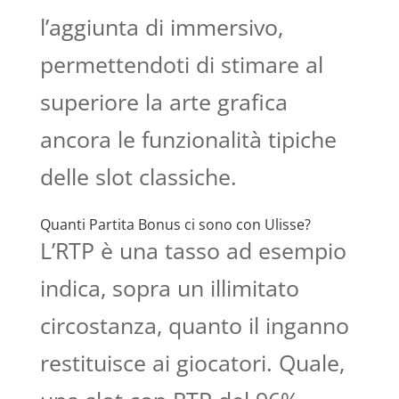
l’aggiunta di immersivo,
permettendoti di stimare al
superiore la arte grafica
ancora le funzionalità tipiche
delle slot classiche.
Quanti Partita Bonus ci sono con Ulisse?
L’RTP è una tasso ad esempio
indica, sopra un illimitato
circostanza, quanto il inganno
restituisce ai giocatori. Quale,