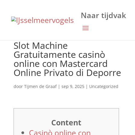
Slot Machine
Gratuitamente casinò
online con Mastercard
Online Privato di Deporre
door
Tijmen de Graaf
|
sep 9, 2025
|
Uncategorized
Content
Casinò online con