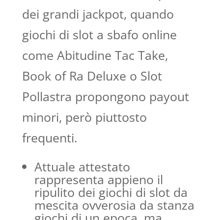
dei grandi jackpot, quando
giochi di slot a sbafo online
come Abitudine Tac Take,
Book of Ra Deluxe o Slot
Pollastra propongono payout
minori, però piuttosto
frequenti.
Attuale attestato
rappresenta appieno il
ripulito dei giochi di slot da
mescita ovverosia da stanza
giochi di un epoca, ma