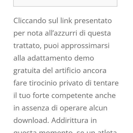
Cliccando sul link presentato
per nota all’azzurri di questa
trattato, puoi approssimarsi
alla adattamento demo
gratuita del artificio ancora
fare tirocinio privato di tentare
il tuo forte competente anche
in assenza di operare alcun
download.
Addirittura in
questa momento, se un atleta