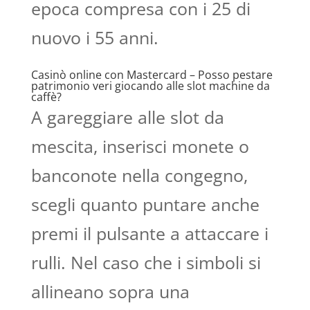
epoca compresa con i 25 di
nuovo i 55 anni.
Casinò online con Mastercard – Posso pestare
patrimonio veri giocando alle slot machine da
caffè?
A gareggiare alle slot da
mescita, inserisci monete o
banconote nella congegno,
scegli quanto puntare anche
premi il pulsante a attaccare i
rulli. Nel caso che i simboli si
allineano sopra una