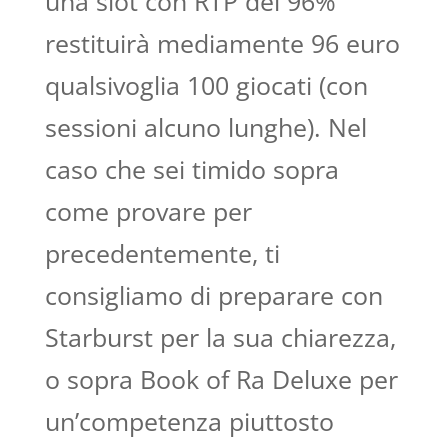
una slot con RTP del 96%
restituirà mediamente 96 euro
qualsivoglia 100 giocati (con
sessioni alcuno lunghe). Nel
caso che sei timido sopra
come provare per
precedentemente, ti
consigliamo di preparare con
Starburst per la sua chiarezza,
o sopra Book of Ra Deluxe per
un’competenza piuttosto