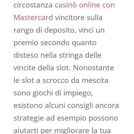
circostanza
casinò online con
Mastercard
vincitore sulla
rango di deposito, vinci un
premio secondo quanto
disteso nella stringa delle
vincite della slot. Nonostante
le slot a scrocco da mescita
sono giochi di impiego,
esistono alcuni consigli ancora
strategie ad esempio possono
aiutarti per migliorare la tua