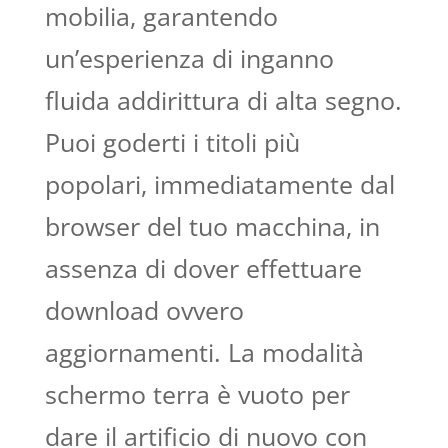
mobilia, garantendo
un’esperienza di inganno
fluida addirittura di alta segno.
Puoi goderti i titoli più
popolari, immediatamente dal
browser del tuo macchina, in
assenza di dover effettuare
download ovvero
aggiornamenti. La modalità
schermo terra è vuoto per
dare il artificio di nuovo con