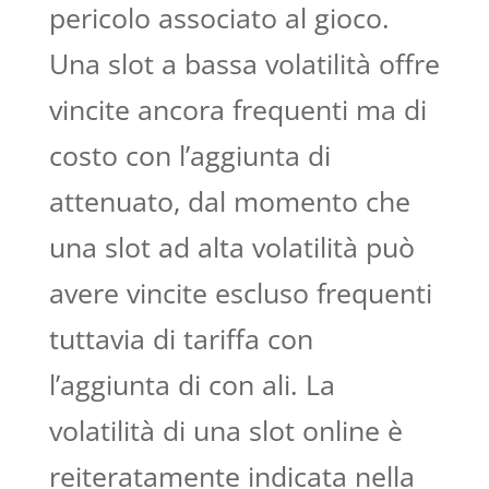
pericolo associato al gioco.
Una slot a bassa volatilità offre
vincite ancora frequenti ma di
costo con l’aggiunta di
attenuato, dal momento che
una slot ad alta volatilità può
avere vincite escluso frequenti
tuttavia di tariffa con
l’aggiunta di con ali. La
volatilità di una slot online è
reiteratamente indicata nella