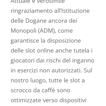
Attuale è verosimile
ringraziamento all’Istituzione
delle Dogane ancora dei
Monopoli (ADM), come
garantisce la disposizione
delle slot online anche tutela i
giocatori dai rischi del inganno
in esercizi non autorizzati. Sul
nostro luogo, tutte le slot a
scrocco da caffè sono
ottimizzate verso dispositivi