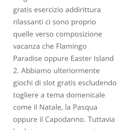
gratis esercizio addirittura
rilassanti ci sono proprio
quelle verso composizione
vacanza che Flamingo
Paradise oppure Easter Island
2. Abbiamo ulteriormente
giochi di slot gratis escludendo
togliere a tema domenicale
come il Natale, la Pasqua
oppure il Capodanno. Tuttavia