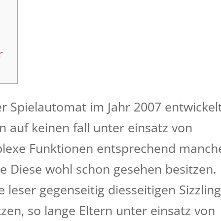
r
Spielautomat im Jahr 2007 entwickel
n auf keinen fall unter einsatz von
mplexe Funktionen entsprechend manch
de Diese wohl schon gesehen besitzen.
leser gegenseitig diesseitigen Sizzlin
zen, so lange Eltern unter einsatz von