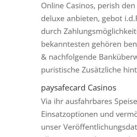
Online Casinos, perish den 
deluxe anbieten, gebot i.d
durch Zahlungsmöglichkeit
bekanntesten gehören bena
& nachfolgende Banküberwe
puristische Zusätzliche hint
paysafecard Casinos
Via ihr ausfahrbares Speis
Einsatzoptionen und vermö
unser Veröffentlichungsd