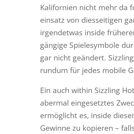
Kalifornien nicht mehr da 
einsatz von diesseitigen g
irgendetwas inside früher
gängige Spielesymbole durc
gar nicht geändert. Sizzlin
rundum für jedes mobile G
Ein auch within Sizzling H
abermal eingesetztes Zwec
ermöglicht es, inside dies
Gewinne zu kopieren – falls