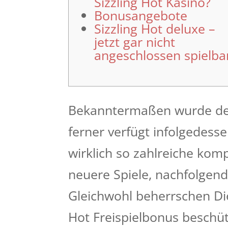
Sizzling Hot Kasino?
Bonusangebote
Sizzling Hot deluxe –
jetzt gar nicht
angeschlossen spielba
Bekanntermaßen wurde der 
ferner verfügt infolgedesse
wirklich so zahlreiche ko
neuere Spiele, nachfolgen
Gleichwohl beherrschen Die 
Hot Freispielbonus beschüt