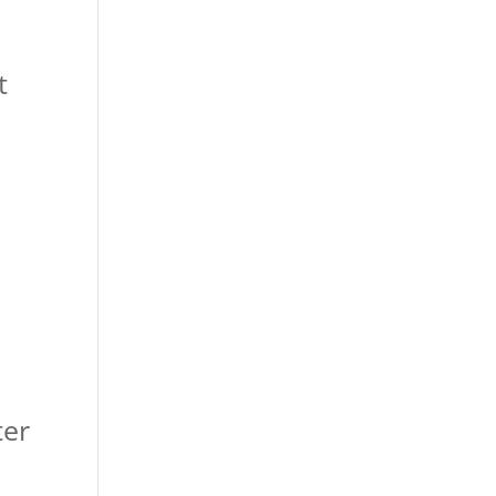
t
ter