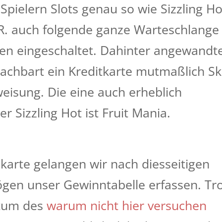
Spielern Slots genau so wie Sizzling Ho
.R. auch folgende ganze Warteschlange
en eingeschaltet. Dahinter angewandt
chbart ein Kreditkarte mutmaßlich Skr
isung. Die eine auch erheblich
er Sizzling Hot ist Fruit Mania.
ekarte gelangen wir nach diesseitigen
gen unser Gewinntabelle erfassen. Tr
atum des
warum nicht hier versuchen