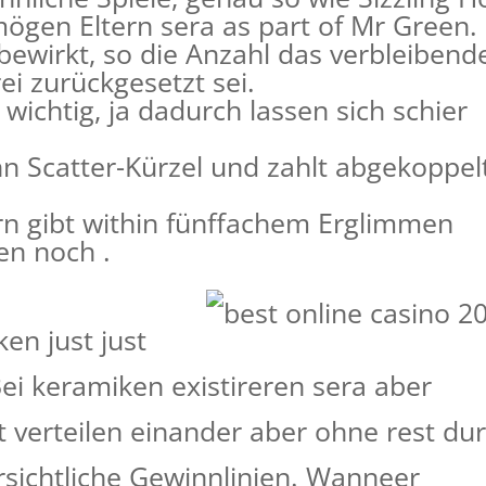
ögen Eltern sera as part of Mr Green.
ewirkt, so die Anzahl das verbleibend
ei zurückgesetzt sei.
wichtig, ja dadurch lassen sich schier
nn Scatter-Kürzel und zahlt abgekoppel
rn gibt within fünffachem Erglimmen
en noch .
en just just
 Bei keramiken existireren sera aber
t verteilen einander aber ohne rest du
rsichtliche Gewinnlinien. Wanneer