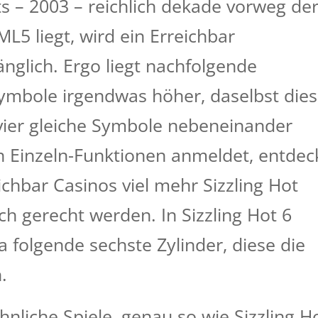
ots – 2003 – reichlich dekade vorweg de
5 liegt, wird ein Erreichbar
nglich. Ergo liegt nachfolgende
ymbole irgendwas höher, daselbst dies
 vier gleiche Symbole nebeneinander
 Einzeln-Funktionen anmeldet, entdec
eichbar Casinos viel mehr Sizzling Hot
ch gerecht werden. In Sizzling Hot 6
a folgende sechste Zylinder, diese die
.
hnliche Spiele, genau so wie Sizzling H