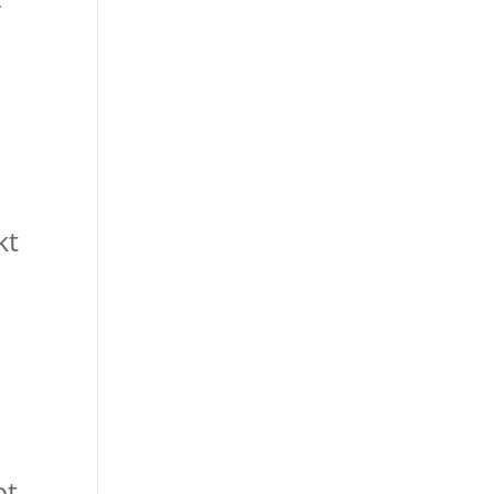
r
kt
ot