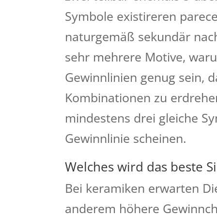
Symbole existireren parece
naturgemäß sekundär nach
sehr mehrere Motive, war
Gewinnlinien genug sein, 
Kombinationen zu erdrehen.
mindestens drei gleiche S
Gewinnlinie scheinen.
Welches wird das beste Si
Bei keramiken erwarten Di
anderem höhere Gewinncha