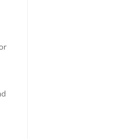
or
nd