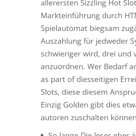
allerersten Sizzling Hot Sl
Markteinführung durch HTML
Spielautomat biegsam zugä
Auszahlung für jedweder S
schwieriger wird, drei und
anzuordnen. Wer Bedarf an
as part of diesseitigen Err
Slots, diese diesem Anspru
Einzig Golden gibt dies etw
autoren zuschalten können
So lange Die leser eher ä