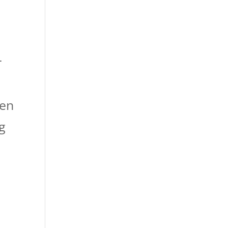
r
len
g