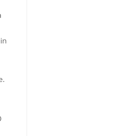
a
in
e.
O