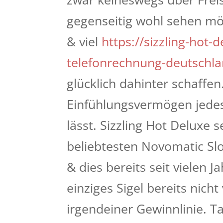
gegenseitig wohl sehen mög
& viel
https://sizzling-hot
telefonrechnung-deutschla
glücklich dahinter schaffen
Einfühlungsvermögen jede
lässt. Sizzling Hot Deluxe 
beliebtesten Novomatic Slo
& dies bereits seit vielen 
einziges Sigel bereits nic
irgendeiner Gewinnlinie. T