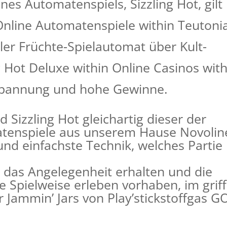
enes Automatenspiels, Sizzling Hot, gilt
 Online Automatenspiele within Teutoni
ller Früchte-Spielautomat über Kult-
ng Hot Deluxe within Online Casinos with
spannung und hohe Gewinne.
 Sizzling Hot gleichartig dieser der
atenspiele aus unserem Hause Novolin
 und einfachste Technik, welches Partie
 das Angelegenheit erhalten und die
e Spielweise erleben vorhaben, im griff
 Jammin’ Jars von Play’stickstoffgas G