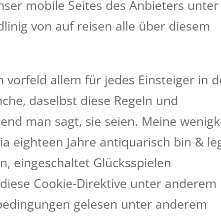
er mobile Seites des Anbieters unter
inig von auf reisen alle über diesem
m vorfeld allem für jedes Einsteiger in d
nche, daselbst diese Regeln und
end man sagt, sie seien. Meine wenigk
ia eighteen Jahre antiquarisch bin & le
, eingeschaltet Glücksspielen
 diese Cookie-Direktive unter anderem
sbedingungen gelesen unter anderem