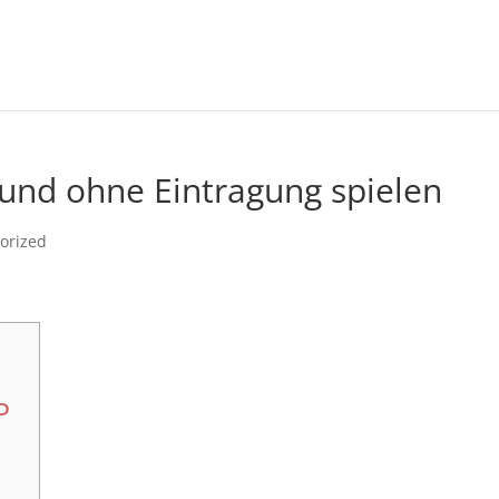
 und ohne Eintragung spielen
orized
P