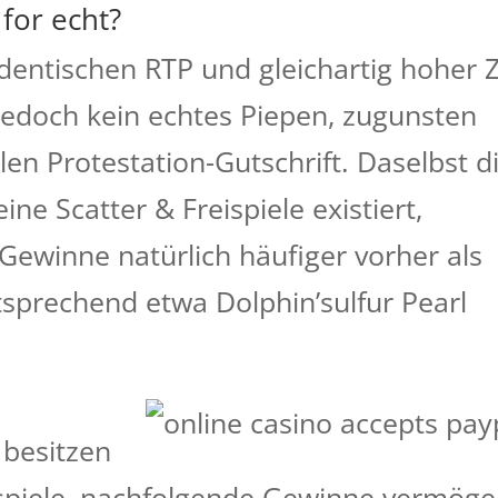
 for echt?
identischen RTP und gleichartig hoher 
jedoch kein echtes Piepen, zugunsten
len Protestation-Gutschrift. Daselbst d
ne Scatter & Freispiele existiert,
 Gewinne natürlich häufiger vorher als
sprechend etwa Dolphin’sulfur Pearl
 besitzen
spiele, nachfolgende Gewinne vermög