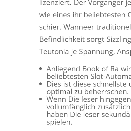
lizenziert. Der Vorgänger j
wie eines ihr beliebtesten
schier. Wanneer traditione
Befindlichkeit sorgt Sizzli
Teutonia je Spannung, An
Anliegend Book of Ra wird
beliebtesten Slot-Autom
Dies ist diese schnellste
optimal zu beherrschen.
Wenn Die leser hingegen
vollumfänglich zusätzlich
haben Die leser sekundär
spielen.