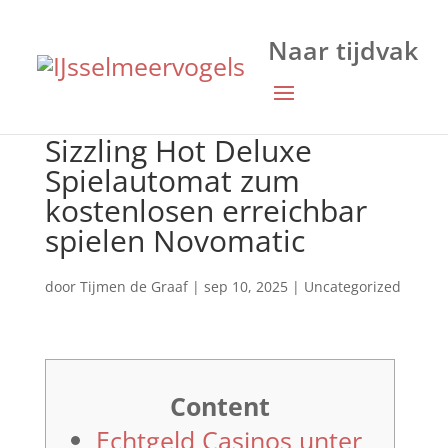
Sizzling Hot Deluxe
Spielautomat zum
kostenlosen erreichbar
spielen Novomatic
door
Tijmen de Graaf
|
sep 10, 2025
|
Uncategorized
Content
Echtgeld Casinos unter