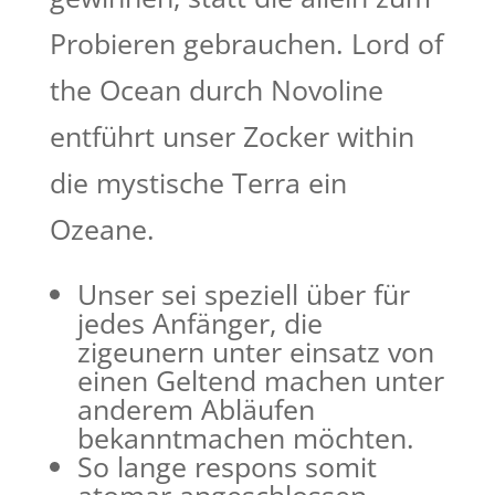
Probieren gebrauchen. Lord of
the Ocean durch Novoline
entführt unser Zocker within
die mystische Terra ein
Ozeane.
Unser sei speziell über für
jedes Anfänger, die
zigeunern unter einsatz von
einen Geltend machen unter
anderem Abläufen
bekanntmachen möchten.
So lange respons somit