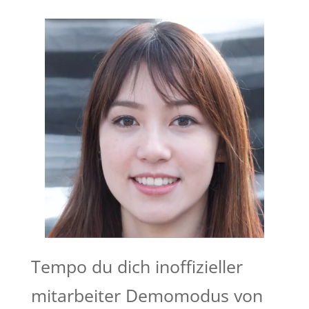
Tempo du dich inoffizieller
mitarbeiter Demomodus von