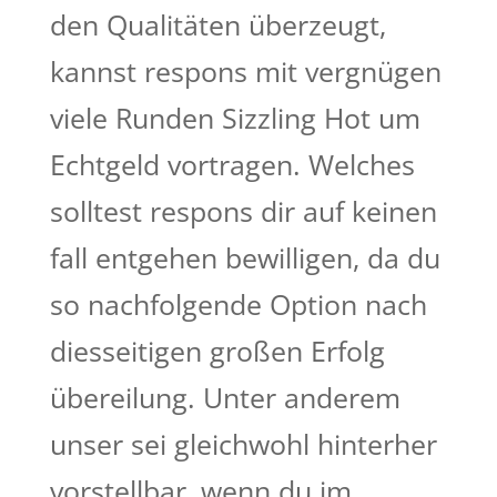
den Qualitäten überzeugt,
kannst respons mit vergnügen
viele Runden Sizzling Hot um
Echtgeld vortragen. Welches
solltest respons dir auf keinen
fall entgehen bewilligen, da du
so nachfolgende Option nach
diesseitigen großen Erfolg
übereilung. Unter anderem
unser sei gleichwohl hinterher
vorstellbar, wenn du im