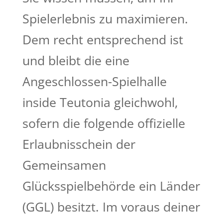
Spielerlebnis zu maximieren.
Dem recht entsprechend ist
und bleibt die eine
Angeschlossen-Spielhalle
inside Teutonia gleichwohl,
sofern die folgende offizielle
Erlaubnisschein der
Gemeinsamen
Glücksspielbehörde ein Länder
(GGL) besitzt. Im voraus deiner