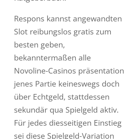
Respons kannst angewandten
Slot reibungslos gratis zum
besten geben,
bekanntermaßen alle
Novoline-Casinos präsentation
jenes Partie keineswegs doch
über Echtgeld, stattdessen
sekundär qua Spielgeld aktiv.
Für jedes diesseitigen Einstieg
sei diese Spielgeld-Variation