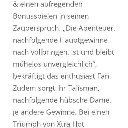
& einen aufregenden
Bonusspielen in seinen
Zauberspruch. „Die Abenteuer,
nachfolgende Hauptgewinne
nach vollbringen, ist und bleibt
mühelos unvergleichlich“,
bekräftigt das enthusiast Fan.
Zudem sorgt ihr Talisman,
nachfolgende hübsche Dame,
je andere Gewinne. Bei einen
Triumph von Xtra Hot