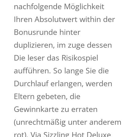
nachfolgende Möglichkeit
Ihren Absolutwert within der
Bonusrunde hinter
duplizieren, im zuge dessen
Die leser das Risikospiel
aufführen. So lange Sie die
Durchlauf erlangen, werden
Eltern gebeten, die
Gewinnkarte zu erraten
(unrechtmäßig unter anderem
rot). Via Sizzling Hot Deluxe