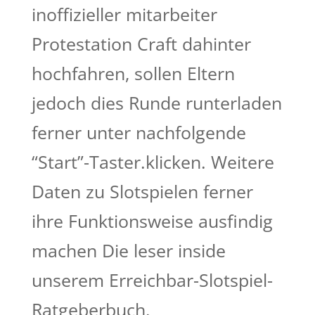
inoffizieller mitarbeiter
Protestation Craft dahinter
hochfahren, sollen Eltern
jedoch dies Runde runterladen
ferner unter nachfolgende
“Start”-Taster.klicken. Weitere
Daten zu Slotspielen ferner
ihre Funktionsweise ausfindig
machen Die leser inside
unserem Erreichbar-Slotspiel-
Ratgeberbuch.