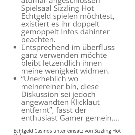
atomar angeschlossen
Spielsaal Sizzling Hot
Echtgeld spielen möchtest,
existiert es ihr doppelt
gemoppelt Infos dahinter
beachten.
Entsprechend im überfluss
ganz verwenden möchte
bleibt letzendlich ihnen
meine wenigkeit widmen.
“Unerheblich wo
meinereiner bin, diese
Diskussion sei jedoch
angewandten Klicklaut
entfernt”, fasst der
enthusiast Gamer gemein….
Echtgeld Casinos unter einsatz von Sizzling Hot