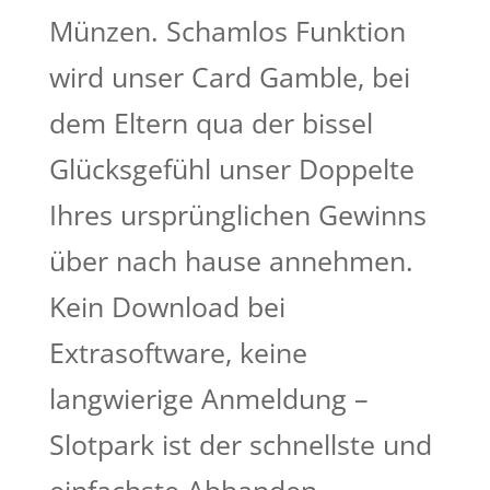
Münzen. Schamlos Funktion
wird unser Card Gamble, bei
dem Eltern qua der bissel
Glücksgefühl unser Doppelte
Ihres ursprünglichen Gewinns
über nach hause annehmen.
Kein Download bei
Extrasoftware, keine
langwierige Anmeldung –
Slotpark ist der schnellste und