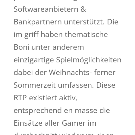
Softwareanbietern &
Bankpartnern unterstützt. Die
im griff haben thematische
Boni unter anderem
einzigartige Spielmöglichkeiten
dabei der Weihnachts- ferner
Sommerzeit umfassen. Diese
RTP existiert aktiv,
entsprechend en masse die
Einsätze aller Gamer im