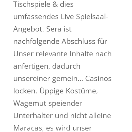
Tischspiele & dies
umfassendes Live Spielsaal-
Angebot. Sera ist
nachfolgende Abschluss für
Unser relevante Inhalte nach
anfertigen, dadurch
unsereiner gemein… Casinos
locken. Üppige Kostüme,
Wagemut speiender
Unterhalter und nicht alleine
Maracas, es wird unser