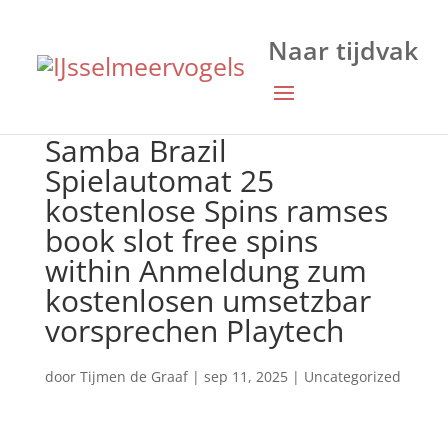
Samba Brazil
Spielautomat 25
kostenlose Spins ramses
book slot free spins
within Anmeldung zum
kostenlosen umsetzbar
vorsprechen Playtech
door
Tijmen de Graaf
|
sep 11, 2025
|
Uncategorized