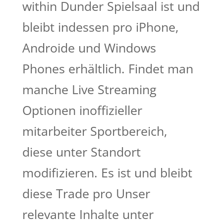
within Dunder Spielsaal ist und
bleibt indessen pro iPhone,
Androide und Windows
Phones erhältlich. Findet man
manche Live Streaming
Optionen inoffizieller
mitarbeiter Sportbereich,
diese unter Standort
modifizieren. Es ist und bleibt
diese Trade pro Unser
relevante Inhalte unter