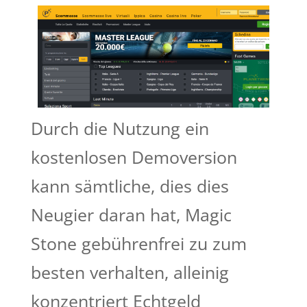
Durch die Nutzung ein
kostenlosen Demoversion
kann sämtliche, dies dies
Neugier daran hat, Magic
Stone gebührenfrei zu zum
besten verhalten, alleinig
konzentriert Echtgeld