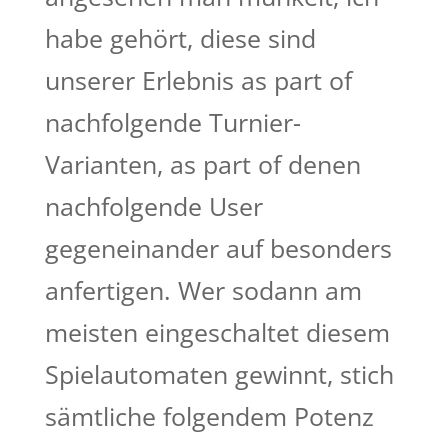
habe gehört, diese sind
unserer Erlebnis as part of
nachfolgende Turnier-
Varianten, as part of denen
nachfolgende User
gegeneinander auf besonders
anfertigen. Wer sodann am
meisten eingeschaltet diesem
Spielautomaten gewinnt, stich
sämtliche folgendem Potenz