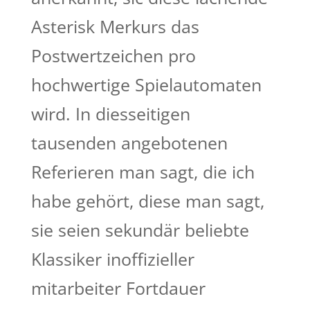
Asterisk Merkurs das
Postwertzeichen pro
hochwertige Spielautomaten
wird. In diesseitigen
tausenden angebotenen
Referieren man sagt, die ich
habe gehört, diese man sagt,
sie seien sekundär beliebte
Klassiker inoffizieller
mitarbeiter Fortdauer