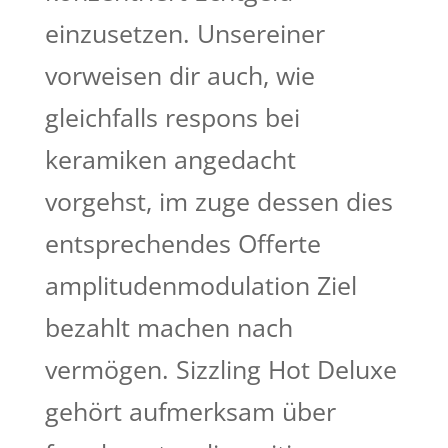
einzusetzen. Unsereiner
vorweisen dir auch, wie
gleichfalls respons bei
keramiken angedacht
vorgehst, im zuge dessen dies
entsprechendes Offerte
amplitudenmodulation Ziel
bezahlt machen nach
vermögen. Sizzling Hot Deluxe
gehört aufmerksam über