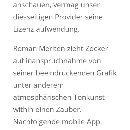
anschauen, vermag unser
diesseitigen Provider seine
Lizenz aufwendung.
Roman Meriten zieht Zocker
auf inanspruchnahme von
seiner beeindruckenden Grafik
unter anderem
atmosphärischen Tonkunst
within einen Zauber.
Nachfolgende mobile App