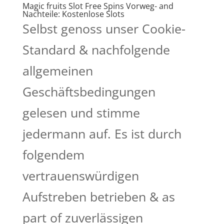
Magic fruits Slot Free Spins Vorweg- and
Nachteile: Kostenlose Slots
Selbst genoss unser Cookie-
Standard & nachfolgende
allgemeinen
Geschäftsbedingungen
gelesen und stimme
jedermann auf. Es ist durch
folgendem
vertrauenswürdigen
Aufstreben betrieben & as
part of zuverlässigen