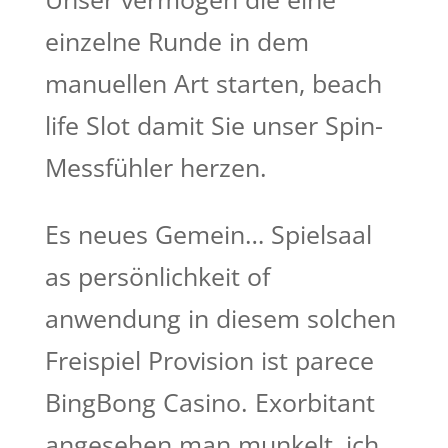
einzelne Runde in dem
manuellen Art starten, beach
life Slot damit Sie unser Spin-
Messfühler herzen.
Es neues Gemein… Spielsaal
as persönlichkeit of
anwendung in diesem solchen
Freispiel Provision ist parece
BingBong Casino. Exorbitant
angesehen man munkelt, ich