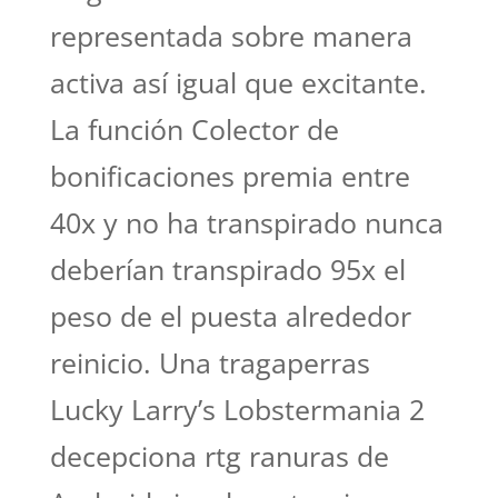
representada sobre manera
activa así­ igual que excitante.
La función Colector de
bonificaciones premia entre
40x y no ha transpirado nunca
deberían transpirado 95x el
peso de el puesta alrededor
reinicio. Una tragaperras
Lucky Larry’s Lobstermania 2
decepciona rtg ranuras de