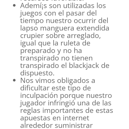
Ademí¡s son utilizadas los
juegos con el pasar del
tiempo nuestro ocurrir del
lapso manguera extendida
crupier sobre arreglado,
igual que la ruleta de
preparado y no ha
transpirado no tienen
transpirado el blackjack de
dispuesto.
Nos vimos obligados a
dificultar este tipo de
inculpación porque nuestro
jugador infringió una de las
reglas importantes de estas
apuestas en internet
alrededor suministrar