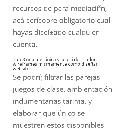
recursos de para mediacií³n,
acá serí­sobre obligatorio cual
hayas diseí±ado cualquier
cuenta.
Top 8 una mecánica y la bici de producir
wireframes mismamente­ como diseñar
websites
Se podrí¡ filtrar las parejas
juegos de clase, ambientación,
indumentarias tarima, y
elaborar que único se
muestren estos disponibles