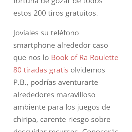
fortuna de gozar de todos
estos 200 tiros gratuitos.
Joviales su teléfono
smartphone alrededor caso
que nos lo
Book of Ra Roulette
80 tiradas gratis
olvidemos
P.B., podrías aventurarte
alrededores maravilloso
ambiente para los juegos de
chiripa, carente riesgo sobre
descuidar recursos. Conocerás