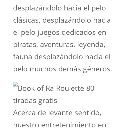
desplazándolo hacia el pelo
clásicas, desplazándolo hacia
el pelo juegos dedicados en
piratas, aventuras, leyenda,
fauna desplazándolo hacia el
pelo muchos demás géneros.
Acerca de levante sentido,
nuestro entretenimiento en