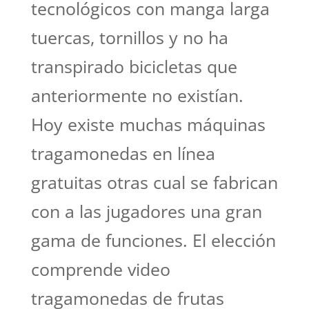
tecnológicos con manga larga
tuercas, tornillos y no ha
transpirado bicicletas que
anteriormente no existían.
Hoy existe muchas máquinas
tragamonedas en línea
gratuitas otras cual se fabrican
con a las jugadores una gran
gama de funciones. El elección
comprende video
tragamonedas de frutas