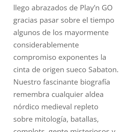
llego abrazados de Play’n GO
gracias pasar sobre el tiempo
algunos de los mayormente
considerablemente
compromiso exponentes la
cinta de origen sueco Sabaton.
Nuestro fascinante biografía
remembra cualquier aldea
nórdico medieval repleto
sobre mitología, batallas,
complots, gente misteriosos y