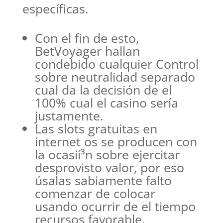
específicas.
Con el fin de esto,
BetVoyager hallan
condebido cualquier Control
sobre neutralidad separado
cual da la decisión de el
100% cual el casino serí­a
justamente.
Las slots gratuitas en
internet os se producen con
la ocasií³n sobre ejercitar
desprovisto valor, por eso
úsalas sabiamente falto
comenzar de colocar
usando ocurrir de el tiempo
recursos favorable.