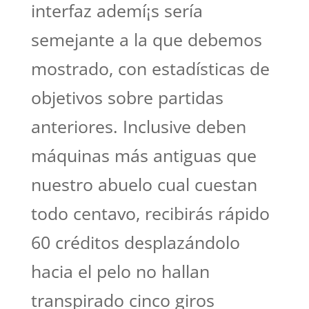
interfaz ademí¡s serí­a
semejante a la que debemos
mostrado, con estadísticas de
objetivos sobre partidas
anteriores. Inclusive deben
máquinas más antiguas que
nuestro abuelo cual cuestan
todo centavo, recibirás rápido
60 créditos desplazándolo
hacia el pelo no hallan
transpirado cinco giros