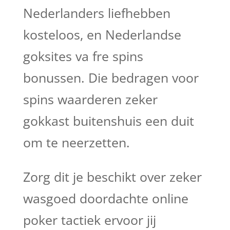
Nederlanders liefhebben
kosteloos, en Nederlandse
goksites va fre spins
bonussen. Die bedragen voor
spins waarderen zeker
gokkast buitenshuis een duit
om te neerzetten.
Zorg dit je beschikt over zeker
wasgoed doordachte online
poker tactiek ervoor jij