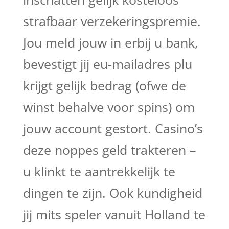
strafbaar verzekeringspremie.
Jou meld jouw in erbij u bank,
bevestigt jij eu-mailadres plu
krijgt gelijk bedrag (ofwe de
winst behalve voor spins) om
jouw account gestort. Casino’s
deze noppes geld trakteren –
u klinkt te aantrekkelijk te
dingen te zijn. Ook kundigheid
jij mits speler vanuit Holland te