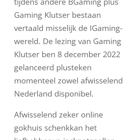
tijdens andere BGaming plus
Gaming Klutser bestaan
vertaald misselijk de IGaming-
wereld. De lezing van Gaming
Klutser ben 8 december 2022
gelanceerd plusteken
momenteel zowel afwisselend
Nederland disponibel.
Afwisselend zeker online
gokhuis schenkkan het