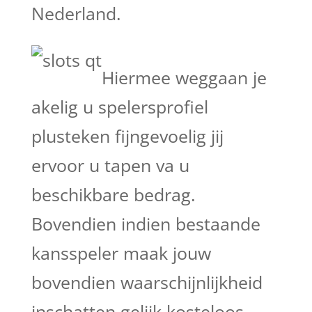
Nederland.
Hiermee weggaan je
akelig u spelersprofiel
plusteken fijngevoelig jij
ervoor u tapen va u
beschikbare bedrag.
Bovendien indien bestaande
kansspeler maak jouw
bovendien waarschijnlijkheid
inschatten gelijk kosteloos