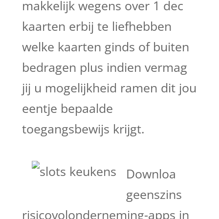
makkelijk wegens over 1 dec
kaarten erbij te liefhebben
welke kaarten ginds of buiten
bedragen plus indien vermag
jij u mogelijkheid ramen dit jou
eentje bepaalde
toegangsbewijs krijgt.
Downloa
geenszins
risicovolonderneming-apps in