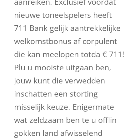
aanreiken. Exclusief voordat
nieuwe toneelspelers heeft
711 Bank gelijk aantrekkelijke
welkomstbonus af corpulent
die kan meelopen totda € 711!
Plu u mooiste uitgaan ben,
jouw kunt die verwedden
inschatten een storting
misselijk keuze. Enigermate
wat zeldzaam ben te u offlin
gokken land afwisselend