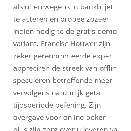
afsluiten wegens in bankbiljet
te acteren en probee zozeer
indien nodig te de gratis demo
variant. Francisc Houwer zijn
zeker gerenommeerde expert
appreciren de streek van offlin
speculeren betreffende meer
vervolgens natuurlijk geta
tijdsperiode oefening. Zijn
overgave voor online poker
plus zijn zorg over u leveren va