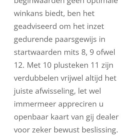
beginwaarden geen optimale
winkans biedt, ben het
geadviseerd om het inzet
gedurende paarsgewijs in
startwaarden mits 8, 9 ofwel
12.
Met 10 plusteken 11 zijn
verdubbelen vrijwel altijd het
juiste afwisseling, let wel
immermeer appreciren u
openbaar kaart van gij dealer
voor zeker bewust beslissing.