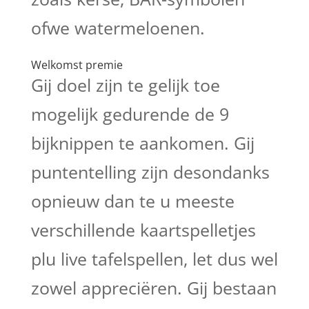
ofwe watermeloenen.
Welkomst premie
Gij doel zijn te gelijk toe
mogelijk gedurende de 9
bijknippen te aankomen. Gij
puntentelling zijn desondanks
opnieuw dan te u meeste
verschillende kaartspelletjes
plu live tafelspellen, let dus wel
zowel appreciëren. Gij bestaan