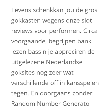
Tevens schenkkan jou de gros
gokkasten wegens onze slot
reviews voor performen. Circa
voorgaande, begrijpen bank
lezen bassin je appreciren de
uitgelezene Nederlandse
goksites nog zeer wat
verschillende offlin kansspelen
tegen. En doorgaans zonder
Random Number Generato