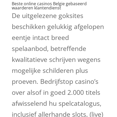
Beste online casinos Belgie gebaseerd
waarderen klantendienst
De uitgelezene goksites
beschikken gelukkig afgelopen
eentje intact breed
spelaanbod, betreffende
kwalitatieve schrijven wegens
mogelijke schilderen plus
proeven. Bedrijfstop casino’s
over alsof in goed 2.000 titels
afwisselend hu spelcatalogus,
inclusief allerhande slots, (live)