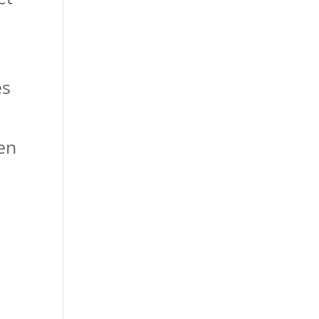
es
en