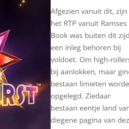
Afgezien vanuit dit, zijn
het RTP vanuit Ramses
Book was buiten dit zij
een inleg behoren bij
voldoet. Om high-roller
bij aanlokken, maar gi
bestaan limieten word
opgelegd. Ziedaar
bestaan eentje land va
diegene pagina van de