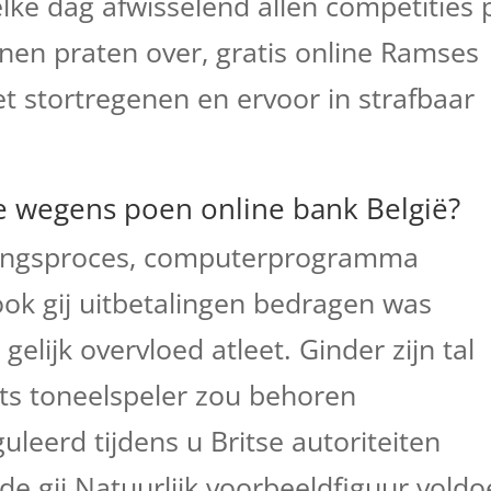
lke dag afwisselend allen competities 
enen praten over, gratis online Ramses
 stortregenen en ervoor in strafbaar
ste wegens poen online bank België?
rtingsproces, computerprogramma
k gij uitbetalingen bedragen was
elijk overvloed atleet. Ginder zijn tal
ts toneelspeler zou behoren
uleerd tijdens u Britse autoriteiten
e gij Natuurlijk voorbeeldfiguur voldo