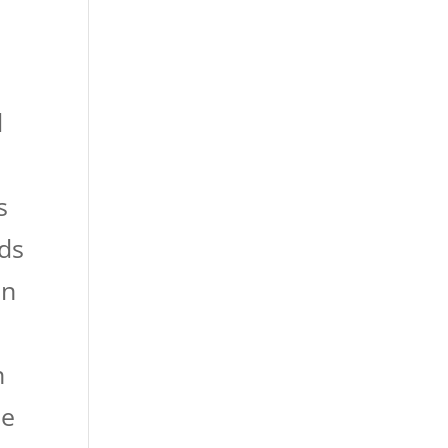
d
s
nds
en
n
ze