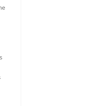
ne
e
s
s