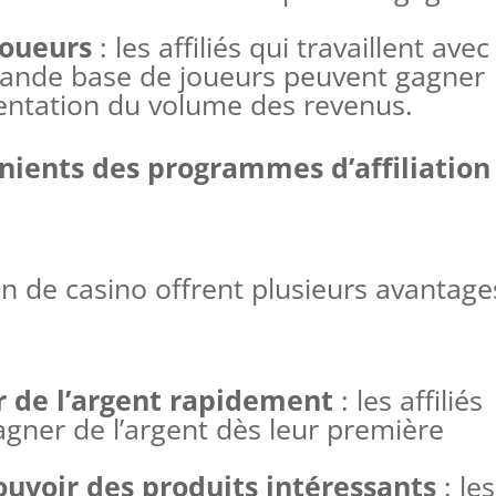
 joueurs
: les affiliés qui travaillent avec
rande base de joueurs peuvent gagner
mentation du volume des revenus.
nients des programmes d’affiliation
n de casino offrent plusieurs avantage
er de l’argent rapidement
: les affiliés
ner de l’argent dès leur première
uvoir des produits intéressants
: les