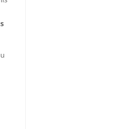
ns
du