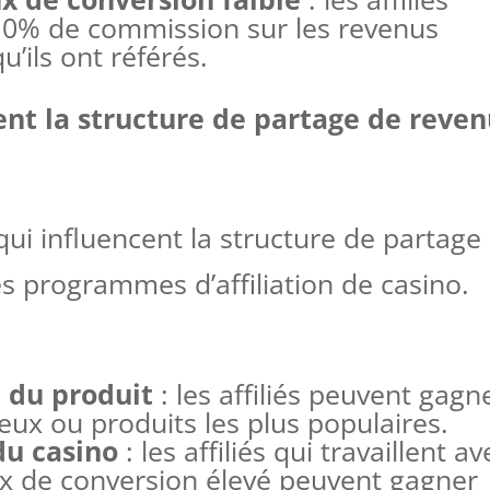
10% de commission sur les revenus
u’ils ont référés.
ent la structure de partage de reve
 qui influencent la structure de partage
 programmes d’affiliation de casino.
u du produit
: les affiliés peuvent gagn
eux ou produits les plus populaires.
du casino
: les affiliés qui travaillent av
ux de conversion élevé peuvent gagner