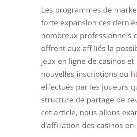
Les programmes de marketi
forte expansion ces dernièr
nombreux professionnels 
offrent aux affiliés la pos
jeux en ligne de casinos e
nouvelles inscriptions ou
h
effectués par les joueurs qu
structure de partage de r
cet article, nous allons ex
d’affiliation des casinos en 