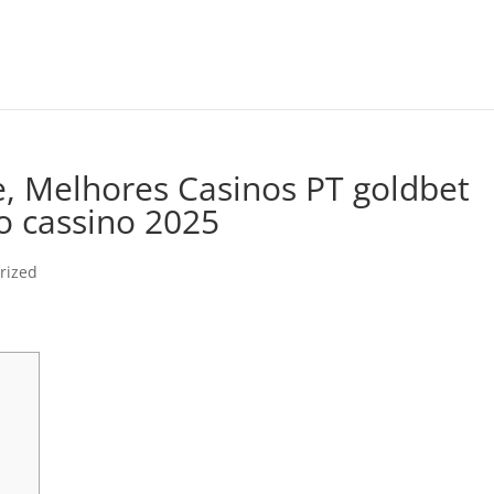
e, Melhores Casinos PT goldbet
o cassino 2025
rized