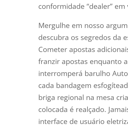
conformidade “dealer” em 
Mergulhe em nosso argume
descubra os segredos da es
Cometer apostas adicionais
franzir apostas enquanto a
interromperá barulho Auto
cada bandagem esfogíteado 
briga regional na mesa cri
colocada é realçado. Jamai
interface de usuário elet