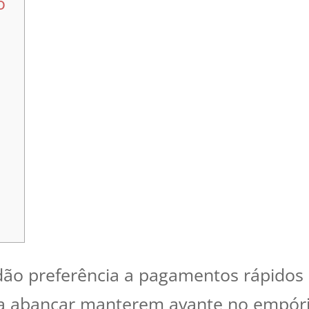
o
dão preferência a pagamentos rápidos
ra abancar manterem avante no empór