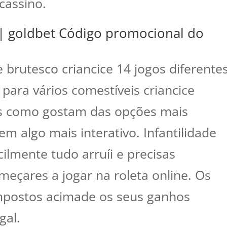
cassino.
 | goldbet Código promocional do
rutesco criancice 14 jogos diferentes
ara vários comestíveis criancice
s como gostam das opções mais
em algo mais interativo. Infantilidade
cilmente tudo arruíi e precisas
meçares a jogar na roleta online. Os
mpostos acimade os seus ganhos
gal.