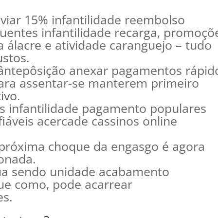
iar 15% infantilidade reembolso
uentes infantilidade recarga, promoçõ
a álacre e atividade caranguejo – tudo
ustos.
 ântepôsição anexar pagamentos rápid
ara assentar-se manterem primeiro
ivo.
s infantilidade pagamento populares
fiáveis acercade cassinos online
 próxima choque da engasgo é agora
ionada.
nua sendo unidade acabamento
que como, pode acarrear
es.