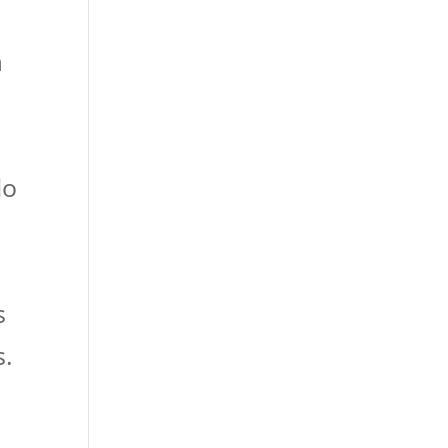
a
s
do
s
s.