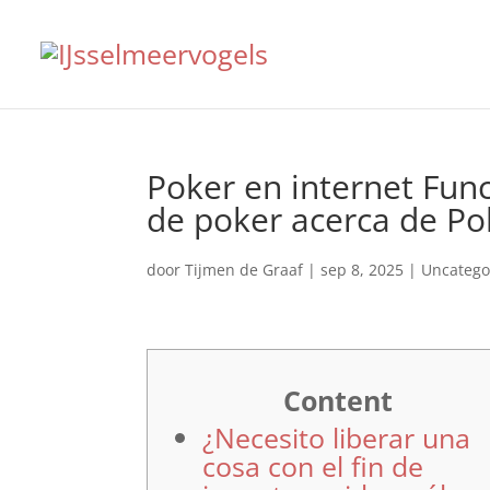
Poker en internet Fun
de poker acerca de Po
door
Tijmen de Graaf
|
sep 8, 2025
|
Uncatego
Content
¿Necesito liberar una
cosa con el fin de