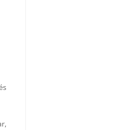
és
ar,