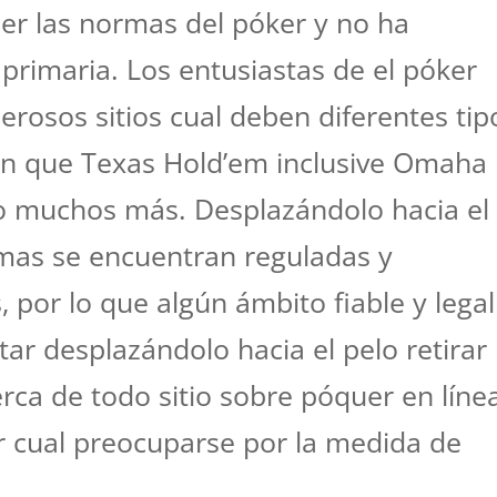
er las normas del póker y no ha
 primaria.
Los entusiastas de el póker
osos sitios cual deben diferentes tip
en que Texas Hold’em inclusive Omaha
lo muchos más. Desplazándolo hacia el
ormas se encuentran reguladas y
 por lo que algún ámbito fiable y legal
ar desplazándolo hacia el pelo retirar
erca de todo sitio sobre póquer en líne
ir cual preocuparse por la medida de