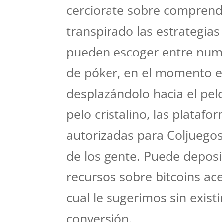
cerciorate sobre comprend
transpirado las estrategias
pueden escoger entre numer
de póker, en el momento 
desplazándolo hacia el pe
pelo cristalino, las plataf
autorizadas para Coljuegos,
de los gente. Puede deposit
recursos sobre bitcoins ac
cual le sugerimos sin exist
conversión.