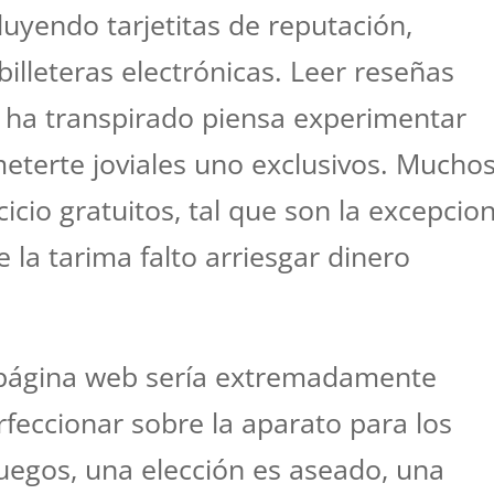
luyendo tarjetitas de reputación,
billeteras electrónicas. Leer reseñas
o ha transpirado piensa experimentar
eterte joviales uno exclusivos. Mucho
cicio gratuitos, tal que son la excepcio
 la tarima falto arriesgar dinero
página web serí­a extremadamente
rfeccionar sobre la aparato para los
uegos, una elección es aseado, una