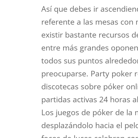
Así que debes ir ascendie
referente a las mesas con
existir bastante recursos d
entre más grandes oponente
todos sus puntos alrededor
preocuparse. Party poker 
discotecas sobre póker onl
partidas activas 24 horas a
Los juegos de póker de la 
desplazándolo hacia el pelo