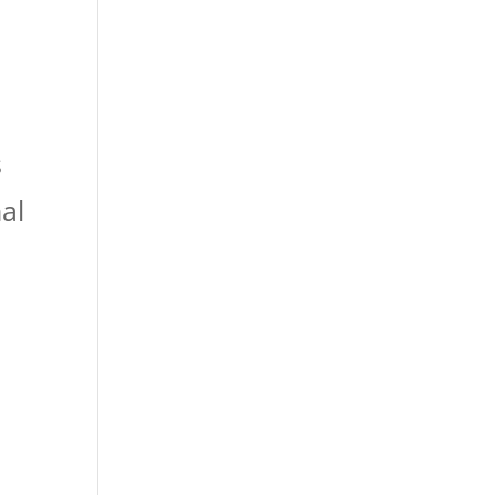
s
nal