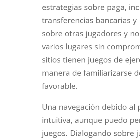
estrategias sobre paga, inc
transferencias bancarias y 
sobre otras jugadores y n
varios lugares sin comprom
sitios tienen juegos de ejer
manera de familiarizarse de
favorable.
Una navegación debido al 
intuitiva, aunque puedo pe
juegos. Dialogando sobre j