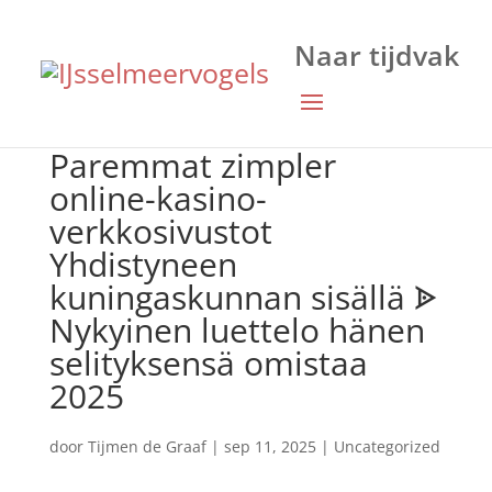
Paremmat zimpler
online-kasino-
verkkosivustot
Yhdistyneen
kuningaskunnan sisällä ᗎ
Nykyinen luettelo hänen
selityksensä omistaa
2025
door
Tijmen de Graaf
|
sep 11, 2025
|
Uncategorized