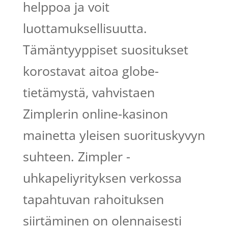
helppoa ja voit
luottamuksellisuutta.
Tämäntyyppiset suositukset
korostavat aitoa globe-
tietämystä, vahvistaen
Zimplerin online-kasinon
mainetta yleisen suorituskyvyn
suhteen. Zimpler -
uhkapeliyrityksen verkossa
tapahtuvan rahoituksen
siirtäminen on olennaisesti