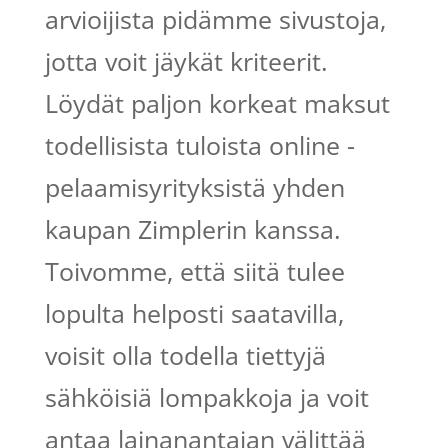
arvioijista pidämme sivustoja,
jotta voit jäykät kriteerit.
Löydät paljon korkeat maksut
todellisista tuloista online -
pelaamisyrityksistä yhden
kaupan Zimplerin kanssa.
Toivomme, että siitä tulee
lopulta helposti saatavilla,
voisit olla todella tiettyjä
sähköisiä lompakkoja ja voit
antaa lainanantajan välittää