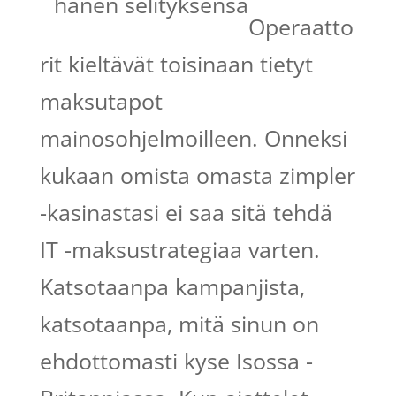
Operaatto
rit kieltävät toisinaan tietyt
maksutapot
mainosohjelmoilleen. Onneksi
kukaan omista omasta zimpler
-kasinastasi ei saa sitä tehdä
IT -maksustrategiaa varten.
Katsotaanpa kampanjista,
katsotaanpa, mitä sinun on
ehdottomasti kyse Isossa -