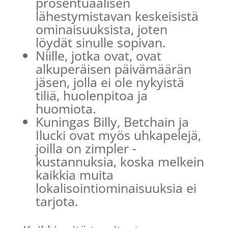
prosentuaalisen
lähestymistavan keskeisistä
ominaisuuksista, joten
löydät sinulle sopivan.
Niille, jotka ovat, ovat
alkuperäisen päivämäärän
jäsen, jolla ei ole nykyistä
tiliä, huolenpitoa ja
huomiota.
Kuningas Billy, Betchain ja
Ilucki ovat myös uhkapelejä,
joilla on zimpler -
kustannuksia, koska melkein
kaikkia muita
lokalisointiominaisuuksia ei
tarjota.