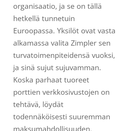
organisaatio, ja se on tällä
hetkellä tunnetuin
Euroopassa. Yksilöt ovat vasta
alkamassa valita Zimpler sen
turvatoimenpiteidensä vuoksi,
ja sinä sujut sujuvamman.
Koska parhaat tuoreet
porttien verkkosivustojen on
tehtävä, löydät
todennäköisesti suuremman
maksumahdollisuuden,