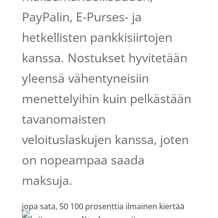
PayPalin, E-Purses- ja
hetkellisten pankkisiirtojen
kanssa. Nostukset hyvitetään
yleensä vähentyneisiin
menettelyihin kuin pelkästään
tavanomaisten
veloituslaskujen kanssa, joten
on nopeampaa saada
maksuja.
jopa sata, 50 100 prosenttia ilmainen kiertää