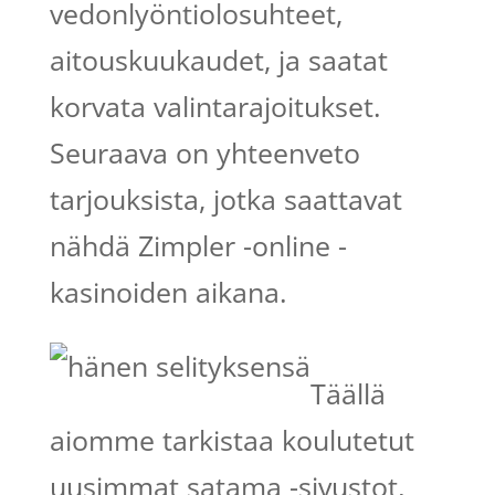
vedonlyöntiolosuhteet,
aitouskuukaudet, ja saatat
korvata valintarajoitukset.
Seuraava on yhteenveto
tarjouksista, jotka saattavat
nähdä Zimpler -online -
kasinoiden aikana.
Täällä
aiomme tarkistaa koulutetut
uusimmat satama -sivustot,