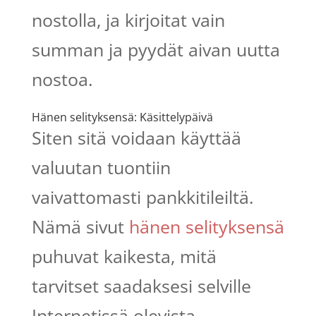
nostolla, ja kirjoitat vain
summan ja pyydät aivan uutta
nostoa.
Hänen selityksensä: Käsittelypäivä
Siten sitä voidaan käyttää
valuutan tuontiin
vaivattomasti pankkitileiltä.
Nämä sivut
hänen selityksensä
puhuvat kaikesta, mitä
tarvitset saadaksesi selville
Internetissä olevista