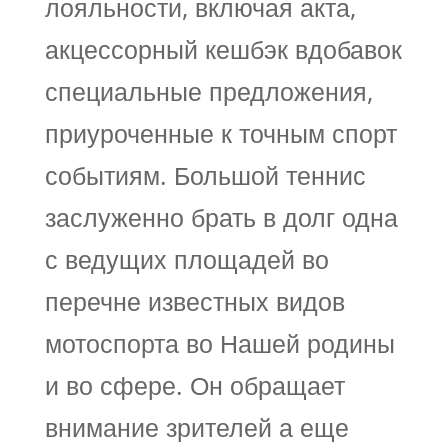
лояльности, включая акта,
акцессорный кешбэк вдобавок
специальные предложения,
приуроченные к точным спорт
событиям. Большой теннис
заслуженно брать в долг одна
с ведущих площадей во
перечне известных видов
мотоспорта во Нашей родины
и во сфере. Он обращает
внимание зрителей а еще