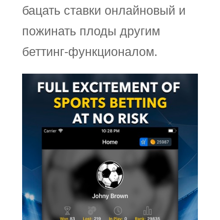
бацать ставки онлайновый и
пожинать плоды другим
беттинг-функционалом.