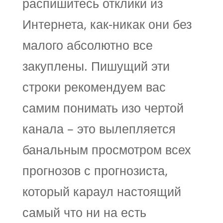
распишитесь отклики из
Интернета, как-никак они без
малого абсолютно все
закуплены.
Пишущий эти
строки рекомендуем вас
самим понимать изо чертой
канала – это вылепляется
банальным просмотром всех
прогнозов с прогнозиста,
который караул настоящий
самый что ни на есть