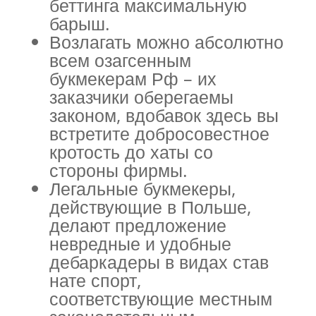
беттинга максимальную
барыш.
Возлагать можно абсолютно
всем озагсенным
букмекерам Рф – их
заказчики оберегаемы
законом, вдобавок здесь вы
встретите добросовестное
кротость до хаты со
стороны фирмы.
Легальные букмекеры,
действующие в Польше,
делают предложение
невредные и удобные
дебаркадеры в видах став
нате спорт,
соответствующие местным