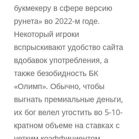
букмекеру в сфере версию
рунета» во 2022-м годе.
Некоторый игроки
вспрыскивают удобство сайта
вдобавок употребления, а
также безобидность БК
«Олимп». Обычно, чтобы
выгнать премиальные деньги,
их бог велел угостить во 5-10-
кратном объеме на ставках с
четким коэффициентом,