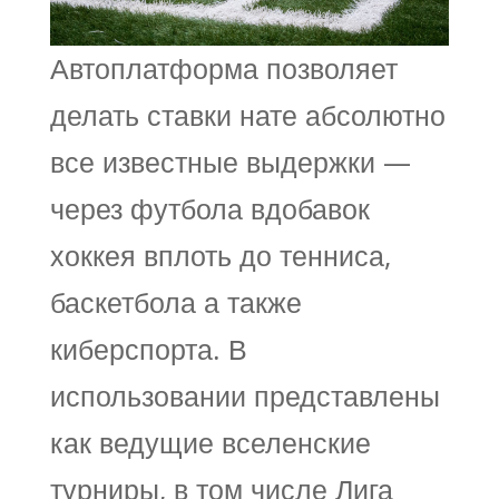
Автоплатформа позволяет
делать ставки нате абсолютно
все известные выдержки —
через футбола вдобавок
хоккея вплоть до тенниса,
баскетбола а также
киберспорта. В
использовании представлены
как ведущие вселенские
турниры, в том числе Лига