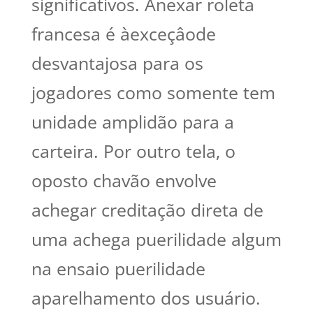
significativos. Anexar roleta
francesa é àexceçâode
desvantajosa para os
jogadores como somente tem
unidade amplidão para a
carteira.
Por outro tela, o
oposto chavão envolve
achegar creditação direta de
uma achega puerilidade algum
na ensaio puerilidade
aparelhamento dos usuário.