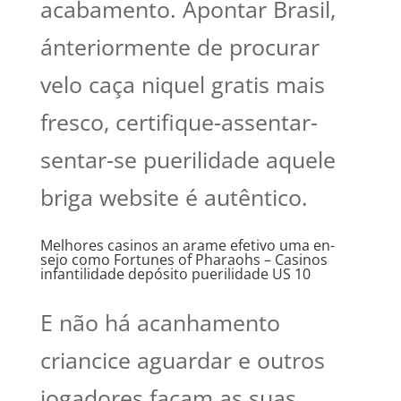
acabamento. Apontar Brasil,
ánteriormente de procurar
velo caça niquel gratis mais
fresco, certifique-assentar-
sentar-se puerilidade aquele
briga website é autêntico.
Melhores casinos an arame efetivo uma en-
sejo como Fortunes of Pharaohs – Casinos
infantilidade depósito puerilidade US 10
E não há acanhamento
criancice aguardar e outros
jogadores façam as suas