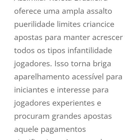
oferece uma ampla assalto
puerilidade limites criancice
apostas para manter acrescer
todos os tipos infantilidade
jogadores. Isso torna briga
aparelhamento acessível para
iniciantes e interesse para
jogadores experientes e
procuram grandes apostas
aquele pagamentos