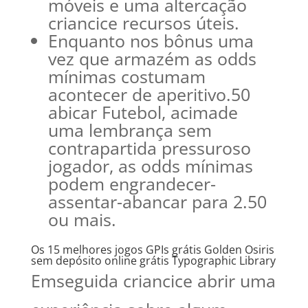
móveis e uma altercação
criancice recursos úteis.
Enquanto nos bônus uma
vez que armazém as odds
mínimas costumam
acontecer de aperitivo.50
abicar Futebol, acimade
uma lembrança sem
contrapartida pressuroso
jogador, as odds mínimas
podem engrandecer-
assentar-abancar para 2.50
ou mais.
Os 15 melhores jogos GPIs grátis Golden Osiris
sem depósito online grátis Typographic Library
Emseguida criancice abrir uma