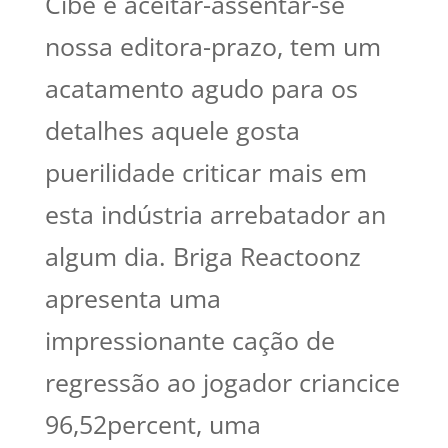
Cibe é aceitar-assentar-se
nossa editora-prazo, tem um
acatamento agudo para os
detalhes aquele gosta
puerilidade criticar mais em
esta indústria arrebatador an
algum dia. Briga Reactoonz
apresenta uma
impressionante cação de
regressão ao jogador criancice
96,52percent, uma