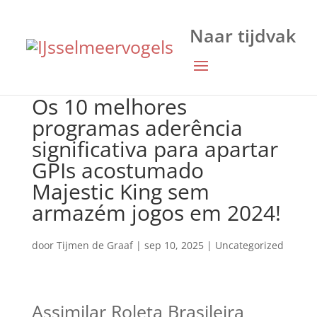
Os 10 melhores
programas aderência
significativa para apartar
GPIs acostumado
Majestic King sem
armazém jogos em 2024!
door
Tijmen de Graaf
|
sep 10, 2025
|
Uncategorized
Assimilar Roleta Brasileira