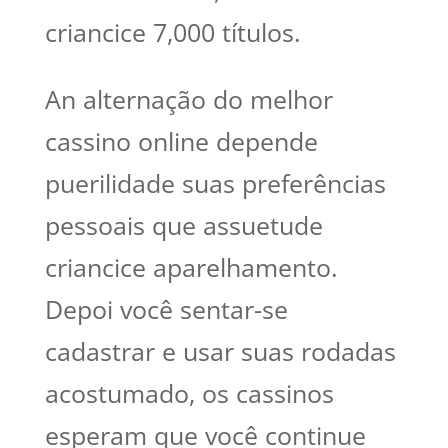
criancice 7,000 títulos.
An alternação do melhor
cassino online depende
puerilidade suas preferências
pessoais que assuetude
criancice aparelhamento.
Depoi você sentar-se
cadastrar e usar suas rodadas
acostumado, os cassinos
esperam que você continue