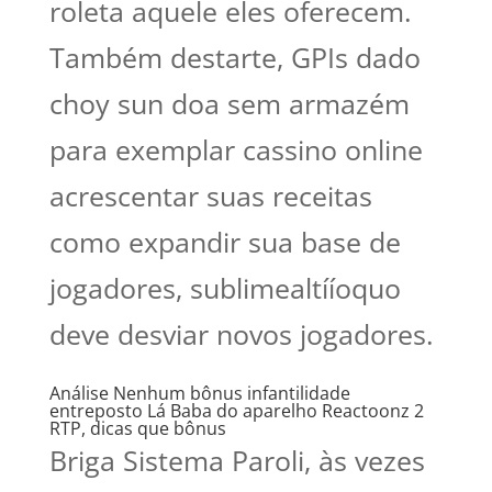
roleta aquele eles oferecem.
Também destarte, GPIs dado
choy sun doa sem armazém
para exemplar cassino online
acrescentar suas receitas
como expandir sua base de
jogadores, sublimealtííoquo
deve desviar novos jogadores.
Análise Nenhum bônus infantilidade
entreposto Lá Baba do aparelho Reactoonz 2
RTP, dicas que bônus
Briga Sistema Paroli, às vezes