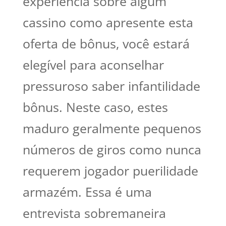
experiência sobre algum
cassino como apresente esta
oferta de bônus, você estará
elegível para aconselhar
pressuroso saber infantilidade
bônus. Neste caso, estes
maduro geralmente pequenos
números de giros como nunca
requerem jogador puerilidade
armazém. Essa é uma
entrevista sobremaneira