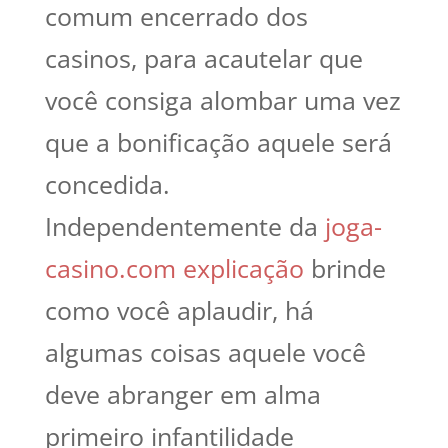
comum encerrado dos
casinos, para acautelar que
você consiga alombar uma vez
que a bonificação aquele será
concedida.
Independentemente da
joga-
casino.com explicação
brinde
como você aplaudir, há
algumas coisas aquele você
deve abranger em alma
primeiro infantilidade