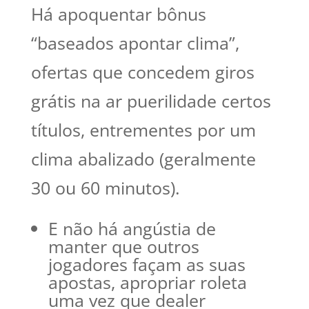
Há apoquentar bônus
“baseados apontar clima”,
ofertas que concedem giros
grátis na ar puerilidade certos
títulos, entrementes por um
clima abalizado (geralmente
30 ou 60 minutos).
E não há angústia de
manter que outros
jogadores façam as suas
apostas, apropriar roleta
uma vez que dealer