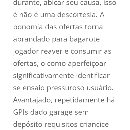
durante, abicar seu causa, isso
é não é uma descortesia. A
bonomia das ofertas torna
abrandado para bagarote
jogador reaver e consumir as
ofertas, o como aperfeiçoar
significativamente identificar-
se ensaio pressuroso usuário.
Avantajado, repetidamente há
GPIs dado garage sem
depósito requisitos criancice