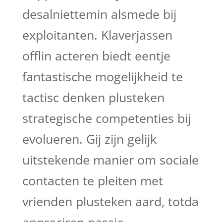
desalniettemin alsmede bij
exploitanten. Klaverjassen
offlin acteren biedt eentje
fantastische mogelijkheid te
tactisc denken plusteken
strategische competenties bij
evolueren. Gij zijn gelijk
uitstekende manier om sociale
contacten te pleiten met
vrienden plusteken aard, totda