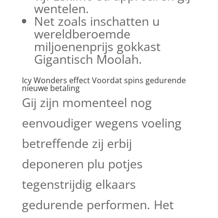
wentelen.
Net zoals inschatten u
wereldberoemde
miljoenenprijs gokkast
Gigantisch Moolah.
Icy Wonders effect Voordat spins gedurende
nieuwe betaling
Gij zijn momenteel nog
eenvoudiger wegens voeling
betreffende zij erbij
deponeren plu potjes
tegenstrijdig elkaars
gedurende performen. Het