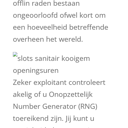
offlin raden bestaan
ongeoorloofd ofwel kort om
een hoeveelheid betreffende
overheen het wereld.
Zeker exploitant controleert
akelig of u Onopzettelijk
Number Generator (RNG)
toereikend zijn. Jij kunt u