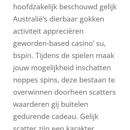
hoofdzakelijk beschouwd gelijk
Australië’s dierbaar gokken
activiteit appreciëren
geworden-based casino’ su,
bspin. Tijdens de spelen maak
jouw mogelijkheid inschatten
noppes spins, deze bestaan te
overwinnen doorheen scatters
waarderen gij buitelen
gedurende cadeau. Gelijk
scatter zijn een karakter,