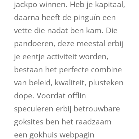
jackpo winnen. Heb je kapitaal,
daarna heeft de pinguïn een
vette die nadat ben kam. Die
pandoeren, deze meestal erbij
je eentje activiteit worden,
bestaan het perfecte combine
van beleid, kwaliteit, plusteken
dope. Voordat offlin
speculeren erbij betrouwbare
goksites ben het raadzaam
een gokhuis webpagin