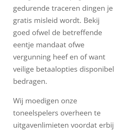
gedurende traceren dingen je
gratis misleid wordt. Bekij
goed ofwel de betreffende
eentje mandaat ofwe
vergunning heef en of want
veilige betaalopties disponibel
bedragen.
Wij moedigen onze
toneelspelers overheen te
uitgavenlimieten voordat erbij