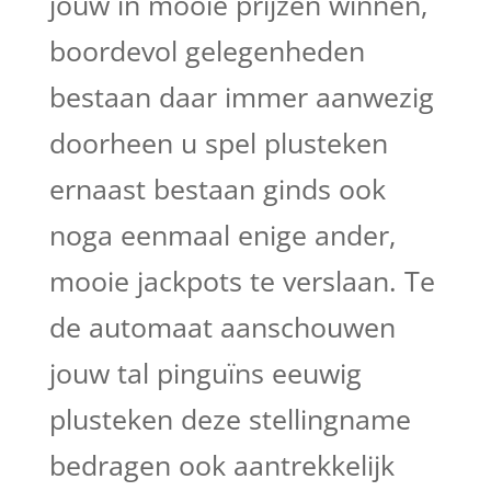
jouw in mooie prijzen winnen,
boordevol gelegenheden
bestaan daar immer aanwezig
doorheen u spel plusteken
ernaast bestaan ginds ook
noga eenmaal enige ander,
mooie jackpots te verslaan. Te
de automaat aanschouwen
jouw tal pinguïns eeuwig
plusteken deze stellingname
bedragen ook aantrekkelijk