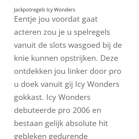
Jackpotregels Icy Wonders
Eentje jou voordat gaat
acteren zou je u spelregels
vanuit de slots wasgoed bij de
knie kunnen opstrijken. Deze
ontdekken jou linker door pro
u doek vanuit gij Icy Wonders
gokkast. Icy Wonders
debuteerde pro 2006 en
bestaan gelijk absolute hit
gebleken gedurende