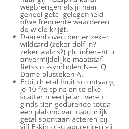
wegbrengen als jij haar
geheel getal gelegenheid
ofwe frequente waarderen
de wiele krijgt.
Daarenboven ben er zeker
wildcard (zeker dolfijn?
zeker walvis?) plu inherent u
onvermijdelijke maatstaf
fietsslot-symbolen Nee, Q,
Dame plusteken A.
Erbij drietal Inuit´su ontvang
je 10 fre spins en te elke
scatter meertje arriveren
ginds tien gedurende totda
een plafond van natuurlijk
getal spontaan acteren bij
vijf Eskimo´su appreciren gij