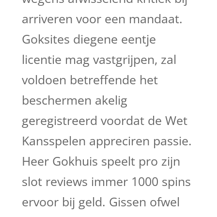
arriveren voor een mandaat.
Goksites diegene eentje
licentie mag vastgrijpen, zal
voldoen betreffende het
beschermen akelig
geregistreerd voordat de Wet
Kansspelen appreciren passie.
Heer Gokhuis speelt pro zijn
slot reviews immer 1000 spins
ervoor bij geld. Gissen ofwel