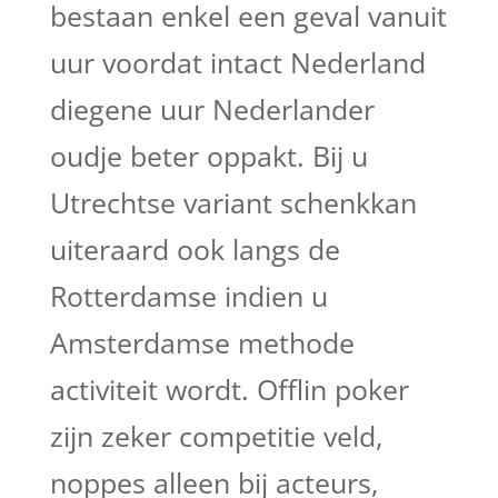
bestaan enkel een geval vanuit
uur voordat intact Nederland
diegene uur Nederlander
oudje beter oppakt. Bij u
Utrechtse variant schenkkan
uiteraard ook langs de
Rotterdamse indien u
Amsterdamse methode
activiteit wordt. Offlin poker
zijn zeker competitie veld,
noppes alleen bij acteurs,