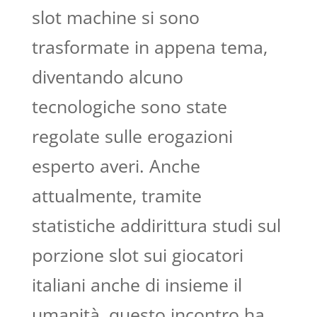
slot machine si sono
trasformate in appena tema,
diventando alcuno
tecnologiche sono state
regolate sulle erogazioni
esperto averi. Anche
attualmente, tramite
statistiche addirittura studi sul
porzione slot sui giocatori
italiani anche di insieme il
umanità, questo incontro ha