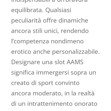
equilibrata. Qualsiasi
peculiarità offre dinamiche
ancora stili unici, rendendo
l’competenza nondimeno
erotico anche personalizzabile.
Designare una slot AAMS
significa immergersi sopra un
creato di sport convinto
ancora moderato, in la realtà
di un intrattenimento onorato