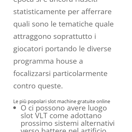
statisticamente per afferrare
quali sono le tematiche quale
attraggono soprattutto i
giocatori portando le diverse
programma house a
focalizzarsi particolarmente
contro queste.
Le più popolari slot machine gratuite online
O ci possono avere luogo
slot VLT come adottano
prossimo sistemi alternativi
verso battere nel artificio