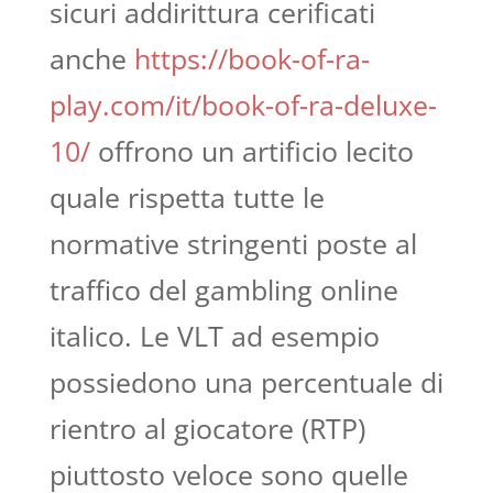
sicuri addirittura cerificati
anche
https://book-of-ra-
play.com/it/book-of-ra-deluxe-
10/
offrono un artificio lecito
quale rispetta tutte le
normative stringenti poste al
traffico del gambling online
italico. Le VLT ad esempio
possiedono una percentuale di
rientro al giocatore (RTP)
piuttosto veloce sono quelle