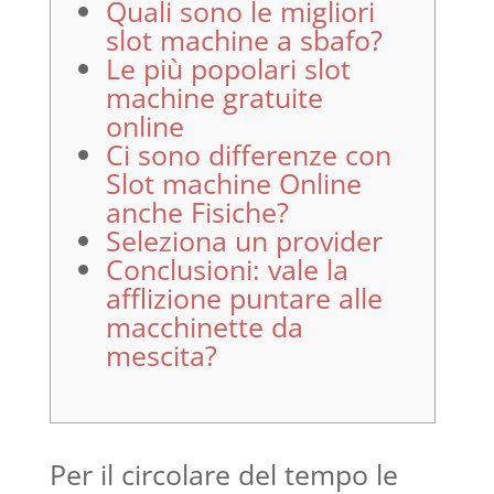
Quali sono le migliori
slot machine a sbafo?
Le più popolari slot
machine gratuite
online
Ci sono differenze con
Slot machine Online
anche Fisiche?
Seleziona un provider
Conclusioni: vale la
afflizione puntare alle
macchinette da
mescita?
Per il circolare del tempo le