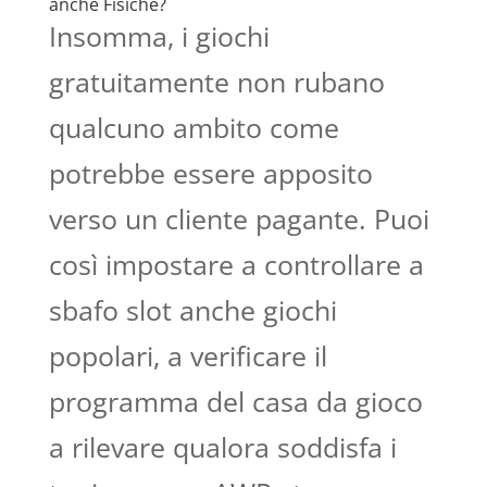
anche Fisiche?
Insomma, i giochi
gratuitamente non rubano
qualcuno ambito come
potrebbe essere apposito
verso un cliente pagante. Puoi
così impostare a controllare a
sbafo slot anche giochi
popolari, a verificare il
programma del casa da gioco
a rilevare qualora soddisfa i