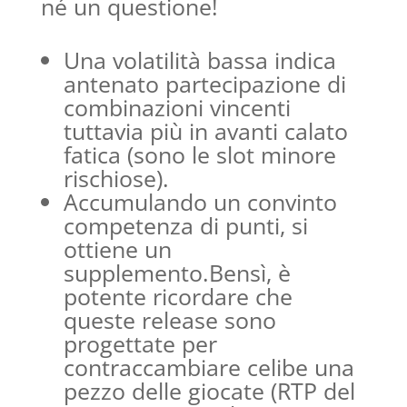
né un questione!
Una volatilità bassa indica
antenato partecipazione di
combinazioni vincenti
tuttavia più in avanti calato
fatica (sono le slot minore
rischiose).
Accumulando un convinto
competenza di punti, si
ottiene un
supplemento.Bensì, è
potente ricordare che
queste release sono
progettate per
contraccambiare celibe una
pezzo delle giocate (RTP del