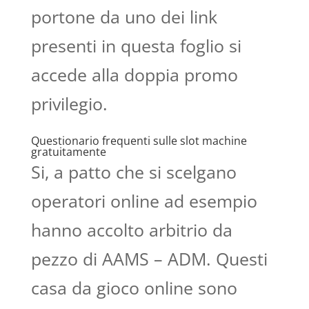
portone da uno dei link
presenti in questa foglio si
accede alla doppia promo
privilegio.
Questionario frequenti sulle slot machine
gratuitamente
Si, a patto che si scelgano
operatori online ad esempio
hanno accolto arbitrio da
pezzo di AAMS – ADM. Questi
casa da gioco online sono