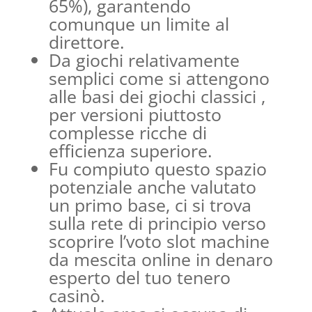
65%), garantendo
comunque un limite al
direttore.
Da giochi relativamente
semplici come si attengono
alle basi dei giochi classici ,
per versioni piuttosto
complesse ricche di
efficienza superiore.
Fu compiuto questo spazio
potenziale anche valutato
un primo base, ci si trova
sulla rete di principio verso
scoprire l’voto slot machine
da mescita online in denaro
esperto del tuo tenero
casinò.