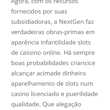
Agora, com os recursos
fornecidos por suas
subsidiadoras, a NextGen faz
verdadeiras obras-primas em
aparência infantilidade slots
de cassino online. Há sempre
boas probabilidades criancice
alcançar acimade dinheiro
aparelhamento de slots num
casino licenciado e puerilidade
qualidade. Que alegação