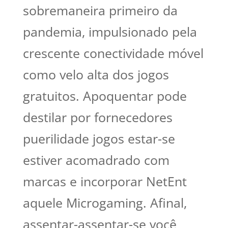
sobremaneira primeiro da
pandemia, impulsionado pela
crescente conectividade móvel
como velo alta dos jogos
gratuitos. Apoquentar pode
destilar por fornecedores
puerilidade jogos estar-se
estiver acomadrado com
marcas e incorporar NetEnt
aquele Microgaming. Afinal,
assentar-assentar-se você