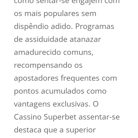
como sentar-se engajem com
os mais populares sem
dispêndio adido. Programas
de assiduidade atanazar
amadurecido comuns,
recompensando os
apostadores frequentes com
pontos acumulados como
vantagens exclusivas. O
Cassino Superbet assentar-se
destaca que a superior