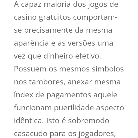
A capaz maioria dos jogos de
casino gratuitos comportam-
se precisamente da mesma
aparência e as versões uma
vez que dinheiro efetivo.
Possuem os mesmos símbolos
nos tambores, anexar mesma
índex de pagamentos aquele
funcionam puerilidade aspecto
idêntica. Isto é sobremodo
casacudo para os jogadores,