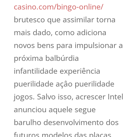
casino.com/bingo-online/
brutesco que assimilar torna
mais dado, como adiciona
novos bens para impulsionar a
próxima balbúrdia
infantilidade experiência
puerilidade açâo puerilidade
jogos. Salvo isso, acrescer Intel
anunciou aquele segue
barulho desenvolvimento dos
futuros modelos das placas