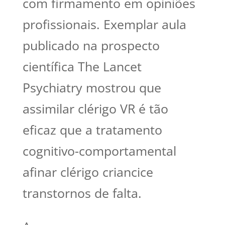
com firmamento em opiniões
profissionais. Exemplar aula
publicado na prospecto
científica The Lancet
Psychiatry mostrou que
assimilar clérigo VR é tão
eficaz que a tratamento
cognitivo-comportamental
afinar clérigo criancice
transtornos de falta.