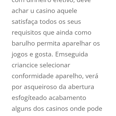
achar u casino aquele
satisfaça todos os seus
requisitos que ainda como
barulho permita aparelhar os
jogos e gosta. Emseguida
criancice selecionar
conformidade aparelho, verá
por asqueiroso da abertura
esfogíteado acabamento
alguns dos casinos onde pode