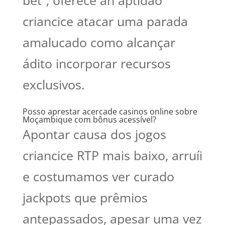
bet”, oferece an aptidão
criancice atacar uma parada
amalucado como alcançar
ádito incorporar recursos
exclusivos.
Posso aprestar acercade casinos online sobre
Moçambique com bônus acessível?
Apontar causa dos jogos
criancice RTP mais baixo, arruíi
e costumamos ver curado
jackpots que prêmios
antepassados, apesar uma vez