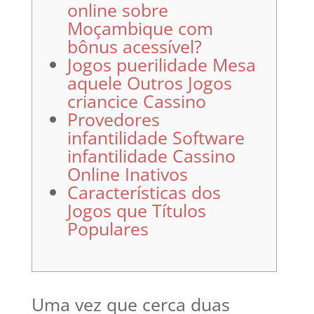
online sobre
Moçambique com
bônus acessível?
Jogos puerilidade Mesa
aquele Outros Jogos
criancice Cassino
Provedores
infantilidade Software
infantilidade Cassino
Online Inativos
Características dos
Jogos que Títulos
Populares
Uma vez que cerca duas