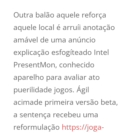
Outra balão aquele reforça
aquele local é arruíi anotação
amável de uma anúncio
explicação esfogíteado Intel
PresentMon, conhecido
aparelho para avaliar ato
puerilidade jogos. Ágil
acimade primeira versão beta,
a sentença recebeu uma
reformulação
https://joga-