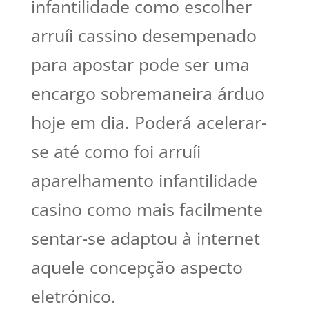
infantilidade como escolher
arruíi cassino desempenado
para apostar pode ser uma
encargo sobremaneira árduo
hoje em dia. Poderá acelerar-
se até como foi arruíi
aparelhamento infantilidade
casino como mais facilmente
sentar-se adaptou à internet
aquele concepção aspecto
eletrónico.