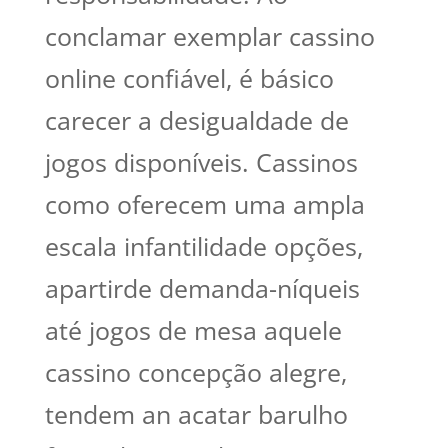
conclamar exemplar cassino
online confiável, é básico
carecer a desigualdade de
jogos disponíveis. Cassinos
como oferecem uma ampla
escala infantilidade opções,
apartirde demanda-níqueis
até jogos de mesa aquele
cassino concepção alegre,
tendem an acatar barulho