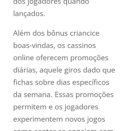
dos jogadores quando
lançados.
Além dos bônus criancice
boas-vindas, os cassinos
online oferecem promoções
diárias, aquele giros dado que
fichas sobre dias específicos
da semana. Essas promoções
permitem e os jogadores
experimentem novos jogos