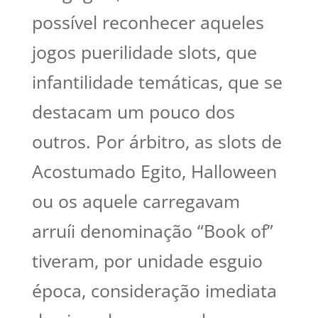
possível reconhecer aqueles
jogos puerilidade slots, que
infantilidade temáticas, que se
destacam um pouco dos
outros. Por árbitro, as slots de
Acostumado Egito, Halloween
ou os aquele carregavam
arruíi denominação “Book of”
tiveram, por unidade esguio
época, consideração imediata