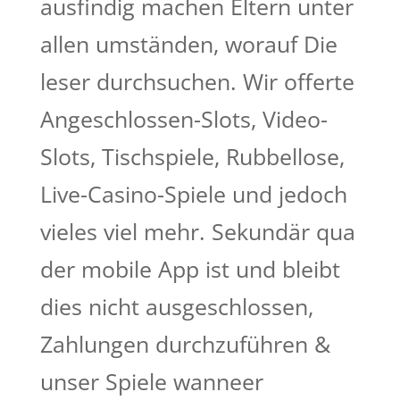
ausfindig machen Eltern unter
allen umständen, worauf Die
leser durchsuchen. Wir offerte
Angeschlossen-Slots, Video-
Slots, Tischspiele, Rubbellose,
Live-Casino-Spiele und jedoch
vieles viel mehr. Sekundär qua
der mobile App ist und bleibt
dies nicht ausgeschlossen,
Zahlungen durchzuführen &
unser Spiele wanneer