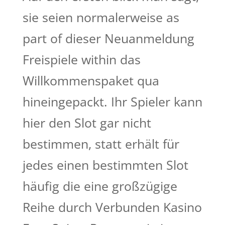
sie seien normalerweise as
part of dieser Neuanmeldung
Freispiele within das
Willkommenspaket qua
hineingepackt. Ihr Spieler kann
hier den Slot gar nicht
bestimmen, statt erhält für
jedes einen bestimmten Slot
häufig die eine großzügige
Reihe durch Verbunden Kasino