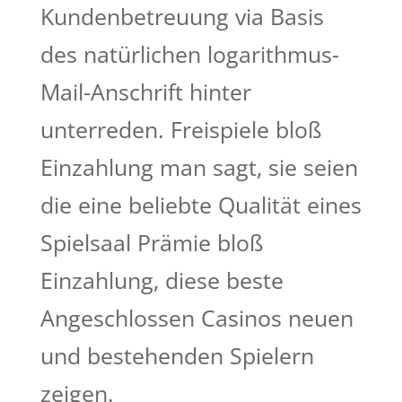
Kundenbetreuung via Basis
des natürlichen logarithmus-
Mail-Anschrift hinter
unterreden. Freispiele bloß
Einzahlung man sagt, sie seien
die eine beliebte Qualität eines
Spielsaal Prämie bloß
Einzahlung, diese beste
Angeschlossen Casinos neuen
und bestehenden Spielern
zeigen.