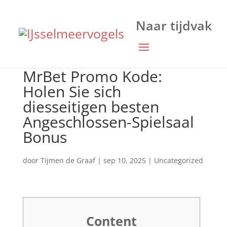
MrBet Promo Kode:
Holen Sie sich
diesseitigen besten
Angeschlossen-Spielsaal
Bonus
door
Tijmen de Graaf
|
sep 10, 2025
|
Uncategorized
Content