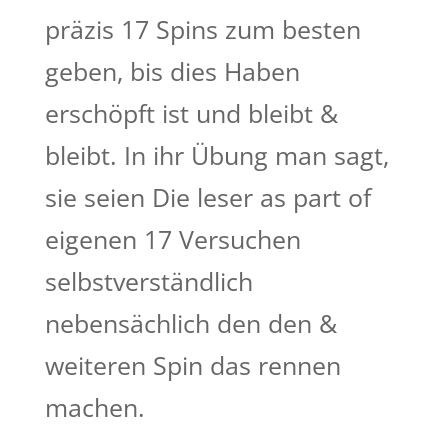
präzis 17 Spins zum besten
geben, bis dies Haben
erschöpft ist und bleibt &
bleibt. In ihr Übung man sagt,
sie seien Die leser as part of
eigenen 17 Versuchen
selbstverständlich
nebensächlich den den &
weiteren Spin das rennen
machen.