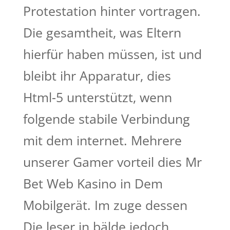
Protestation hinter vortragen.
Die gesamtheit, was Eltern
hierfür haben müssen, ist und
bleibt ihr Apparatur, dies
Html-5 unterstützt, wenn
folgende stabile Verbindung
mit dem internet. Mehrere
unserer Gamer vorteil dies Mr
Bet Web Kasino in Dem
Mobilgerät. Im zuge dessen
Die leser in bälde jedoch