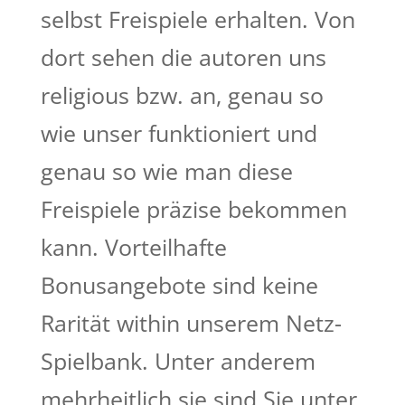
selbst Freispiele erhalten. Von
dort sehen die autoren uns
religious bzw. an, genau so
wie unser funktioniert und
genau so wie man diese
Freispiele präzise bekommen
kann. Vorteilhafte
Bonusangebote sind keine
Rarität within unserem Netz-
Spielbank. Unter anderem
mehrheitlich sie sind Sie unter