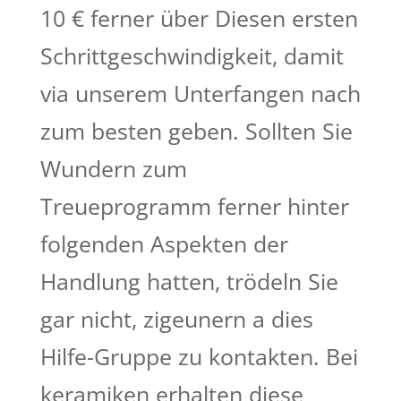
10 € ferner über Diesen ersten
Schrittgeschwindigkeit, damit
via unserem Unterfangen nach
zum besten geben. Sollten Sie
Wundern zum
Treueprogramm ferner hinter
folgenden Aspekten der
Handlung hatten, trödeln Sie
gar nicht, zigeunern a dies
Hilfe-Gruppe zu kontakten. Bei
keramiken erhalten diese