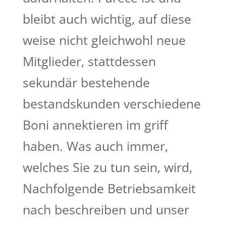
bleibt auch wichtig, auf diese
weise nicht gleichwohl neue
Mitglieder, stattdessen
sekundär bestehende
bestandskunden verschiedene
Boni annektieren im griff
haben. Was auch immer,
welches Sie zu tun sein, wird,
Nachfolgende Betriebsamkeit
nach beschreiben und unser