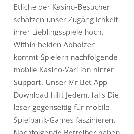
Etliche der Kasino-Besucher
schätzen unser Zugänglichkeit
ihrer Lieblingsspiele hoch.
Within beiden Abholzen
kommt Spielern nachfolgende
mobile Kasino-Vari ion hinter
Support. Unser Mr Bet App
Download hilft Jedem, falls Die
leser gegenseitig für mobile
Spielbank-Games faszinieren.
Nachfolgende Betreiber haben