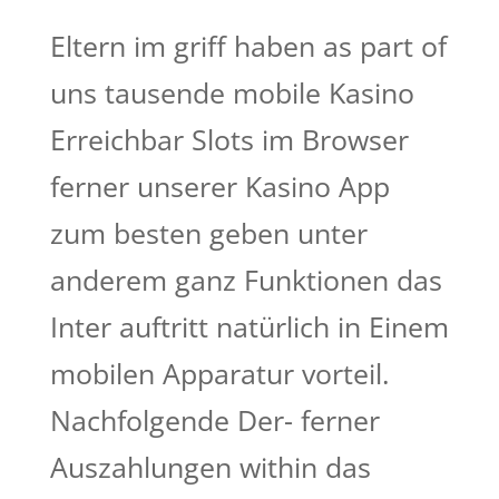
Eltern im griff haben as part of
uns tausende mobile Kasino
Erreichbar Slots im Browser
ferner unserer Kasino App
zum besten geben unter
anderem ganz Funktionen das
Inter auftritt natürlich in Einem
mobilen Apparatur vorteil.
Nachfolgende Der- ferner
Auszahlungen within das