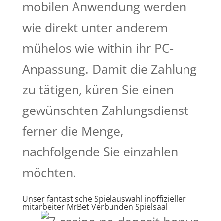
mobilen Anwendung werden
wie direkt unter anderem
mühelos wie within ihr PC-
Anpassung. Damit die Zahlung
zu tätigen, küren Sie einen
gewünschten Zahlungsdienst
ferner die Menge,
nachfolgende Sie einzahlen
möchten.
Unser fantastische Spielauswahl inoffizieller
mitarbeiter MrBet Verbunden Spielsaal