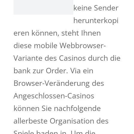
keine Sender
herunterkopi
eren können, steht Ihnen
diese mobile Webbrowser-
Variante des Casinos durch die
bank zur Order. Via ein
Browser-Veränderung des
Angeschlossen-Casinos
können Sie nachfolgende
allerbeste Organisation des
Spiele baden in. Um die