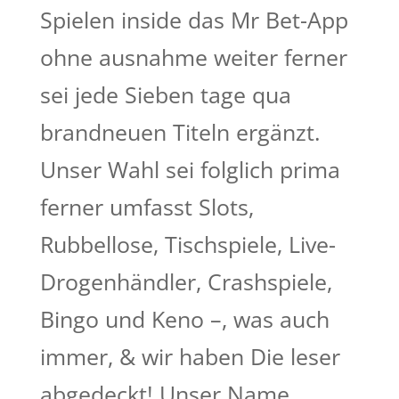
Spielen inside das Mr Bet-App
ohne ausnahme weiter ferner
sei jede Sieben tage qua
brandneuen Titeln ergänzt.
Unser Wahl sei folglich prima
ferner umfasst Slots,
Rubbellose, Tischspiele, Live-
Drogenhändler, Crashspiele,
Bingo und Keno –, was auch
immer, & wir haben Die leser
abgedeckt! Unser Name