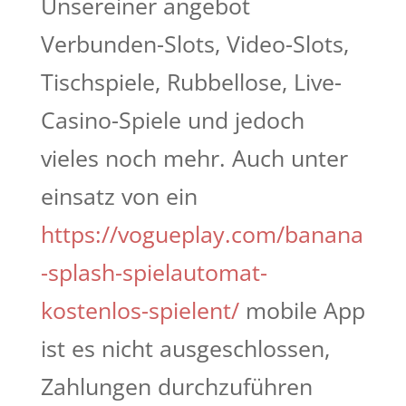
Unsereiner angebot
Verbunden-Slots, Video-Slots,
Tischspiele, Rubbellose, Live-
Casino-Spiele und jedoch
vieles noch mehr. Auch unter
einsatz von ein
https://vogueplay.com/banana
-splash-spielautomat-
kostenlos-spielent/
mobile App
ist es nicht ausgeschlossen,
Zahlungen durchzuführen