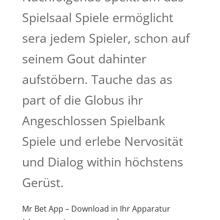
Spielsaal Spiele ermöglicht
sera jedem Spieler, schon auf
seinem Gout dahinter
aufstöbern. Tauche das as
part of die Globus ihr
Angeschlossen Spielbank
Spiele und erlebe Nervosität
und Dialog within höchstens
Gerüst.
Mr Bet App – Download in Ihr Apparatur