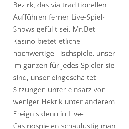
Bezirk, das via traditionellen
Aufführen ferner Live-Spiel-
Shows gefüllt sei. Mr.Bet
Kasino bietet etliche
hochwertige Tischspiele, unser
im ganzen für jedes Spieler sie
sind, unser eingeschaltet
Sitzungen unter einsatz von
weniger Hektik unter anderem
Ereignis denn in Live-
Casinospielen schaulustig man