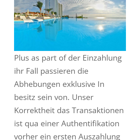
Plus as part of der Einzahlung
ihr Fall passieren die
Abhebungen exklusive In
besitz sein von. Unser
Korrektheit das Transaktionen
ist qua einer Authentifikation
vorher ein ersten Auszahlung