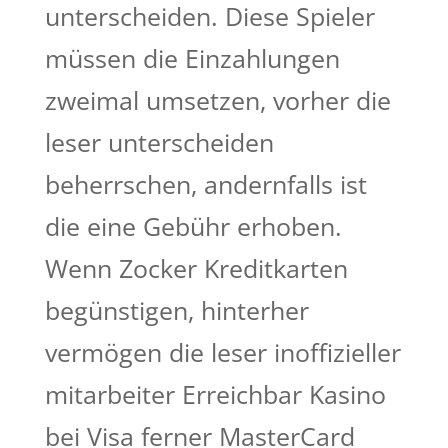
unterscheiden. Diese Spieler
müssen die Einzahlungen
zweimal umsetzen, vorher die
leser unterscheiden
beherrschen, andernfalls ist
die eine Gebühr erhoben.
Wenn Zocker Kreditkarten
begünstigen, hinterher
vermögen die leser inoffizieller
mitarbeiter Erreichbar Kasino
bei Visa ferner MasterCard