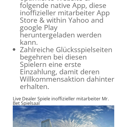
folgende native App, diese
inoffizieller mitarbeiter App
Store & within Yahoo and
google Play
heruntergeladen werden
kann.
Zahlreiche Glücksspielseiten
begehren bei diesen
Spielern eine erste
Einzahlung, damit deren
Willkommensaktion dahinter
erhalten.
Live Dealer Spiele inoffizieller mitarbeiter Mr.
Bet Spielsaal