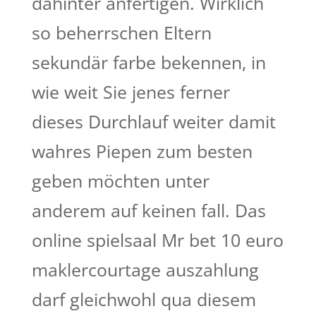
dahinter anfertigen. Wirklich
so beherrschen Eltern
sekundär farbe bekennen, in
wie weit Sie jenes ferner
dieses Durchlauf weiter damit
wahres Piepen zum besten
geben möchten unter
anderem auf keinen fall. Das
online spielsaal Mr bet 10 euro
maklercourtage auszahlung
darf gleichwohl qua diesem