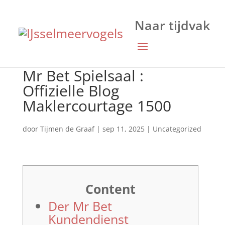
Mr Bet Spielsaal :
Offizielle Blog
Maklercourtage 1500
door
Tijmen de Graaf
|
sep 11, 2025
|
Uncategorized
Content
Der Mr Bet
Kundendienst