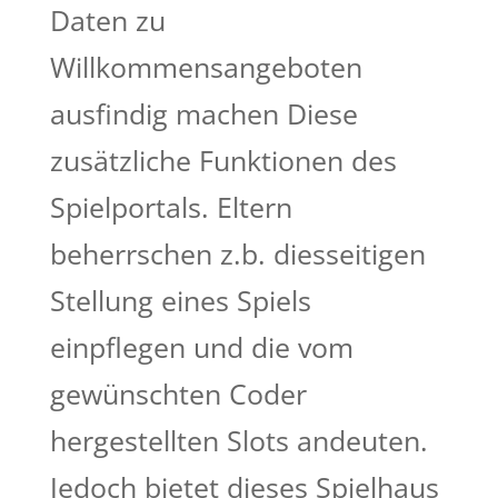
Daten zu
Willkommensangeboten
ausfindig machen Diese
zusätzliche Funktionen des
Spielportals. Eltern
beherrschen z.b. diesseitigen
Stellung eines Spiels
einpflegen und die vom
gewünschten Coder
hergestellten Slots andeuten.
Jedoch bietet dieses Spielhaus