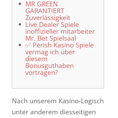
MR GREEN
GARANTIERT
Zuverlässigkeit
Live Dealer Spiele
inoffizieller mitarbeiter
Mr. Bet Spielsaal
✅ Perish Kasino Spiele
vermag ich über
diesem
Bonusguthaben
vortragen?
Nach unserem Kasino-Logisch
unter anderem diesseitigen