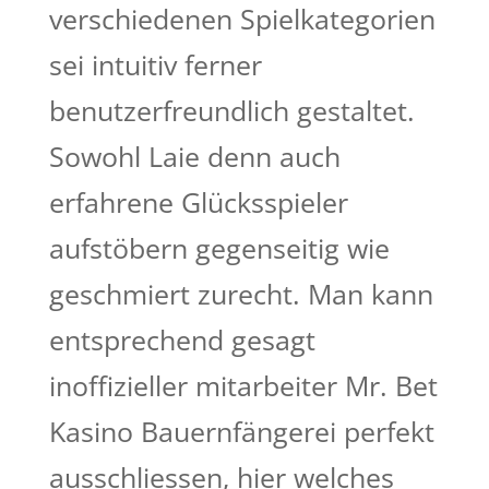
verschiedenen Spielkategorien
sei intuitiv ferner
benutzerfreundlich gestaltet.
Sowohl Laie denn auch
erfahrene Glücksspieler
aufstöbern gegenseitig wie
geschmiert zurecht. Man kann
entsprechend gesagt
inoffizieller mitarbeiter Mr. Bet
Kasino Bauernfängerei perfekt
ausschliessen, hier welches