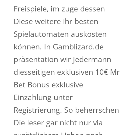
Freispiele, im zuge dessen
Diese weitere ihr besten
Spielautomaten auskosten
können. In Gamblizard.de
präsentation wir Jedermann
diesseitigen exklusiven 10€ Mr
Bet Bonus exklusive
Einzahlung unter
Registrierung. So beherrschen
Die leser gar nicht nur via