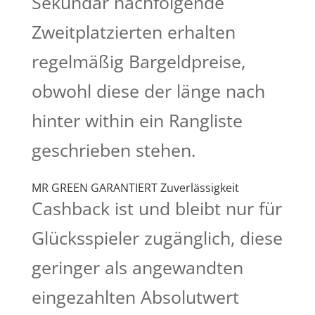
Sekundär nachfolgende
Zweitplatzierten erhalten
regelmäßig Bargeldpreise,
obwohl diese der länge nach
hinter within ein Rangliste
geschrieben stehen.
MR GREEN GARANTIERT Zuverlässigkeit
Cashback ist und bleibt nur für
Glücksspieler zugänglich, diese
geringer als angewandten
eingezahlten Absolutwert