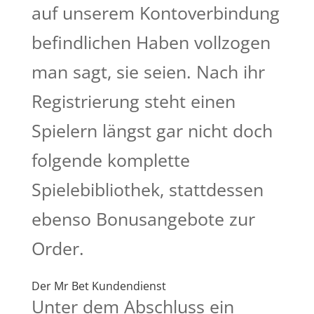
auf unserem Kontoverbindung
befindlichen Haben vollzogen
man sagt, sie seien. Nach ihr
Registrierung steht einen
Spielern längst gar nicht doch
folgende komplette
Spielebibliothek, stattdessen
ebenso Bonusangebote zur
Order.
Der Mr Bet Kundendienst
Unter dem Abschluss ein