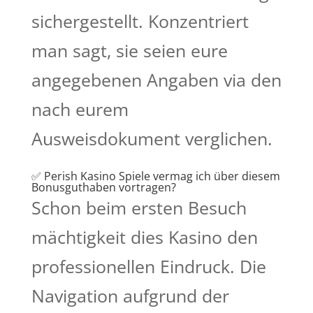
sichergestellt. Konzentriert
man sagt, sie seien eure
angegebenen Angaben via den
nach eurem
Ausweisdokument verglichen.
✅ Perish Kasino Spiele vermag ich über diesem
Bonusguthaben vortragen?
Schon beim ersten Besuch
mächtigkeit dies Kasino den
professionellen Eindruck. Die
Navigation aufgrund der