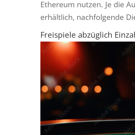
Ethereum nutzen. Je die A
erhältlich, nachfolgende D
Freispiele abzüglich Einz