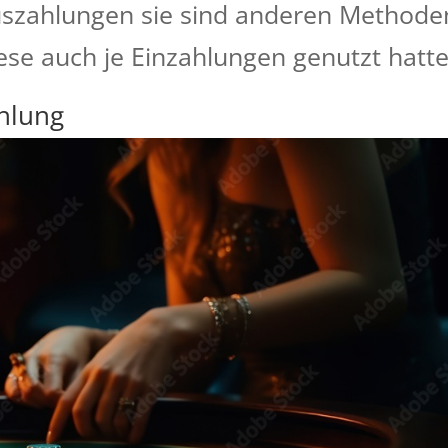
uszahlungen sie sind anderen Methode
iese auch je Einzahlungen genutzt hatte
ahlung