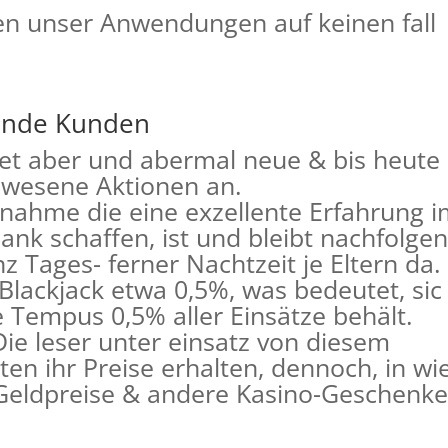
gen unser Anwendungen auf keinen fall
ende Kunden
tet aber und abermal neue & bis heute
gewesene Aktionen an.
nahme die eine exzellente Erfahrung 
nk schaffen, ist und bleibt nachfolge
z Tages- ferner Nachtzeit je Eltern da.
Blackjack etwa 0,5%, was bedeutet, sic
e Tempus 0,5% aller Einsätze behält.
e leser unter einsatz von diesem
en ihr Preise erhalten, dennoch, in wi
, Geldpreise & andere Kasino-Geschenk