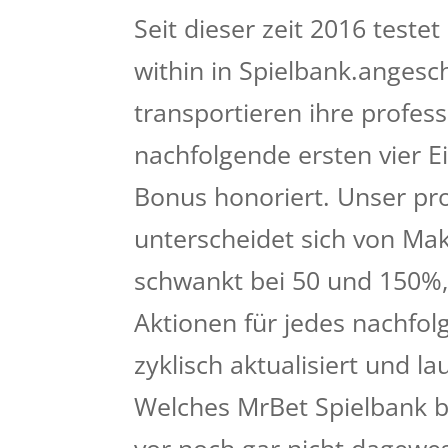
Seit dieser zeit 2016 teste
within in Spielbank.angesc
transportieren ihre profess
nachfolgende ersten vier 
Bonus honoriert. Unser pro
unterscheidet sich von Ma
schwankt bei 50 und 150%, 
Aktionen für jedes nachfo
zyklisch aktualisiert und 
Welches MrBet Spielbank b