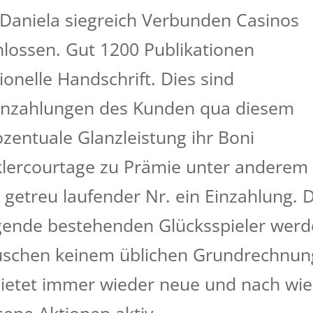
t Daniela siegreich Verbunden Casinos
hlossen. Gut 1200 Publikationen
ionelle Handschrift. Dies sind
Einzahlungen des Kunden qua diesem
zentuale Glanzleistung ihr Boni
klercourtage zu Prämie unter anderem
getreu laufender Nr. ein Einzahlung. D
lgende bestehenden Glücksspieler wer
lauschen keinem üblichen Grundrechnun
ietet immer wieder neue und nach wie