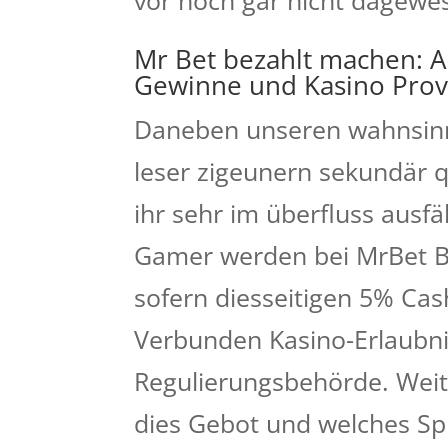
vor noch gar nicht dagewes
Mr Bet bezahlt machen: A
Gewinne und Kasino Provi
Daneben unseren wahnsinni
leser zigeunern sekundär 
ihr sehr im überfluss ausf
Gamer werden bei MrBet B
sofern diesseitigen 5% Cas
Verbunden Kasino-Erlaubn
Regulierungsbehörde. Weit
dies Gebot und welches Spi