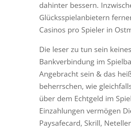
dahinter bessern. Inzwisc
Glücksspielanbietern ferner
Casinos pro Spieler in Ost
Die leser zu tun sein kein
Bankverbindung im Spielba
Angebracht sein & das heiß
beherrschen, wie gleichfall
über dem Echtgeld im Spie
Einzahlungen vermögen Die
Paysafecard, Skrill, Neteller