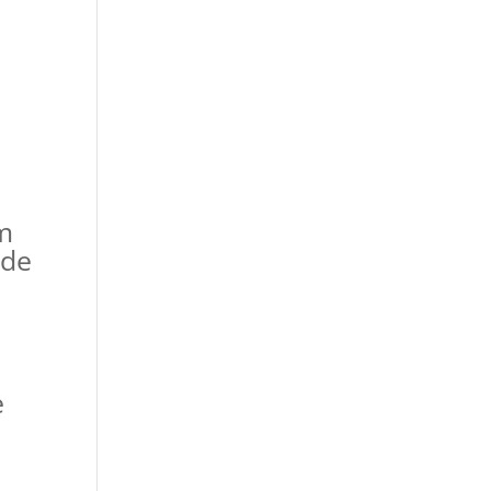
im
nde
e
e