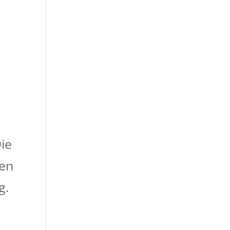
ie
den
g.