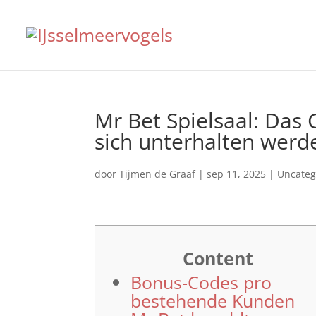
Mr Bet Spielsaal: Das 
sich unterhalten werd
door
Tijmen de Graaf
|
sep 11, 2025
|
Uncateg
Content
Bonus-Codes pro
bestehende Kunden