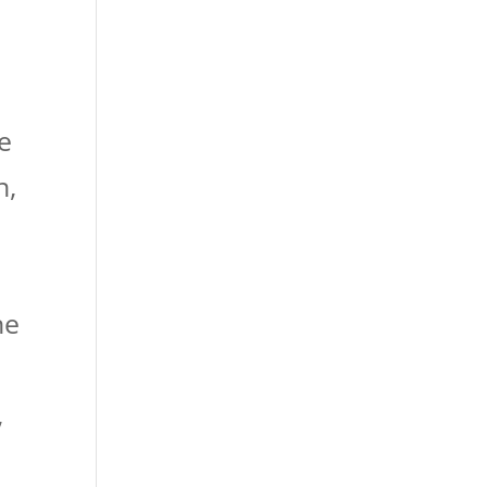
e
n,
ne
,