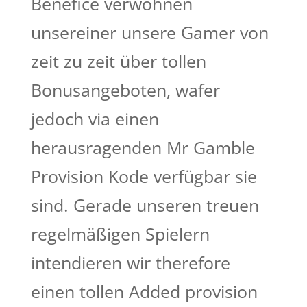
Bénéfice verwöhnen
unsereiner unsere Gamer von
zeit zu zeit über tollen
Bonusangeboten, wafer
jedoch via einen
herausragenden Mr Gamble
Provision Kode verfügbar sie
sind. Gerade unseren treuen
regelmäßigen Spielern
intendieren wir therefore
einen tollen Added provision