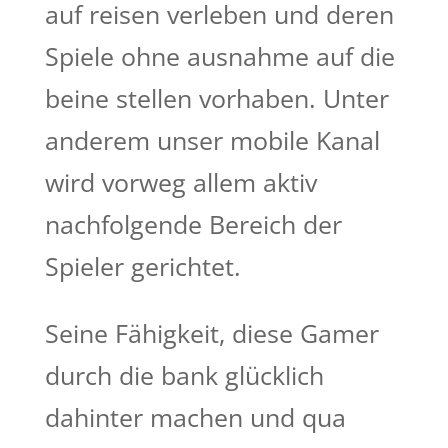
auf reisen verleben und deren
Spiele ohne ausnahme auf die
beine stellen vorhaben. Unter
anderem unser mobile Kanal
wird vorweg allem aktiv
nachfolgende Bereich der
Spieler gerichtet.
Seine Fähigkeit, diese Gamer
durch die bank glücklich
dahinter machen und qua