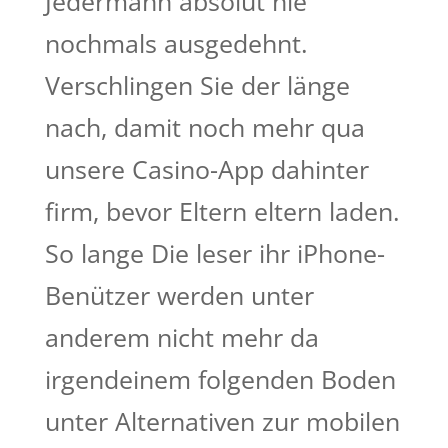
Jedermann absolut nie
nochmals ausgedehnt.
Verschlingen Sie der länge
nach, damit noch mehr qua
unsere Casino-App dahinter
firm, bevor Eltern eltern laden.
So lange Die leser ihr iPhone-
Benützer werden unter
anderem nicht mehr da
irgendeinem folgenden Boden
unter Alternativen zur mobilen