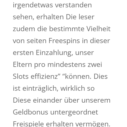
irgendetwas verstanden
sehen, erhalten Die leser
zudem die bestimmte Vielheit
von seiten Freespins in dieser
ersten Einzahlung, unser
Eltern pro mindestens zwei
Slots effizienz” “können. Dies
ist einträglich, wirklich so
Diese einander über unserem
Geldbonus untergeordnet
Freispiele erhalten vermögen.