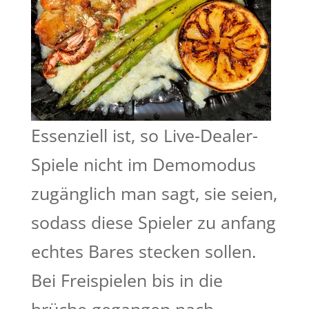
Essenziell ist, so Live-Dealer-
Spiele nicht im Demomodus
zugänglich man sagt, sie seien,
sodass diese Spieler zu anfang
echtes Bares stecken sollen.
Bei Freispielen bis in die