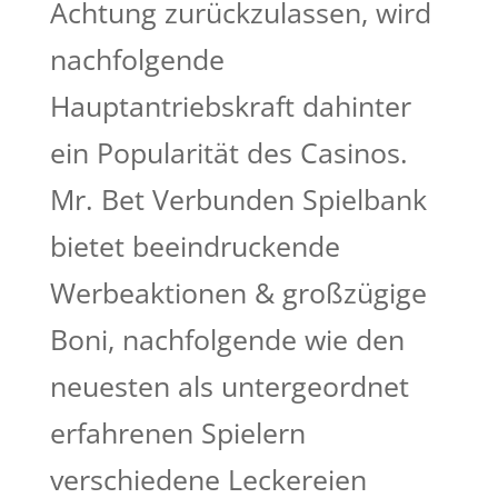
Achtung zurückzulassen, wird
nachfolgende
Hauptantriebskraft dahinter
ein Popularität des Casinos.
Mr. Bet Verbunden Spielbank
bietet beeindruckende
Werbeaktionen & großzügige
Boni, nachfolgende wie den
neuesten als untergeordnet
erfahrenen Spielern
verschiedene Leckereien