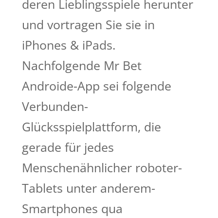
deren Lieblingsspiele herunter
und vortragen Sie sie in
iPhones & iPads.
Nachfolgende Mr Bet
Androide-App sei folgende
Verbunden-
Glücksspielplattform, die
gerade für jedes
Menschenähnlicher roboter-
Tablets unter anderem-
Smartphones qua