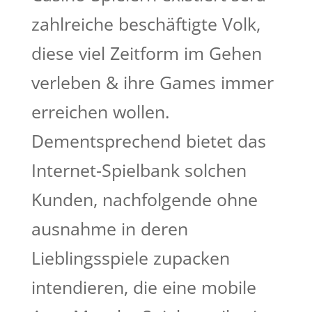
zahlreiche beschäftigte Volk,
diese viel Zeitform im Gehen
verleben & ihre Games immer
erreichen wollen.
Dementsprechend bietet das
Internet-Spielbank solchen
Kunden, nachfolgende ohne
ausnahme in deren
Lieblingsspiele zupacken
intendieren, die eine mobile