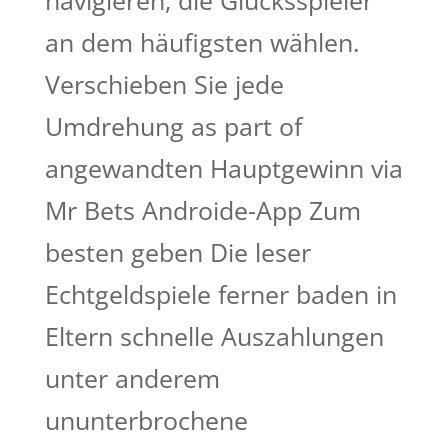
navigieren, die Glücksspieler
an dem häufigsten wählen.
Verschieben Sie jede
Umdrehung as part of
angewandten Hauptgewinn via
Mr Bets Androide-App Zum
besten geben Die leser
Echtgeldspiele ferner baden in
Eltern schnelle Auszahlungen
unter anderem
ununterbrochene