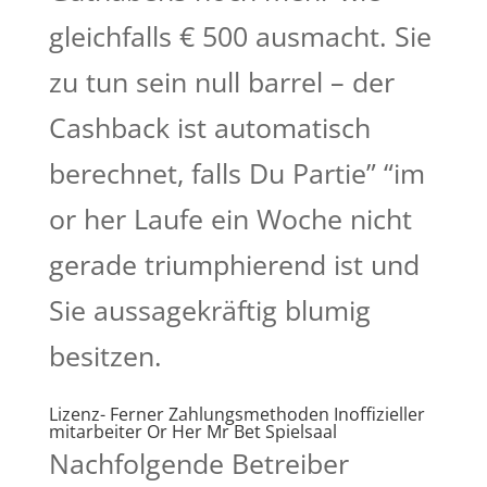
gleichfalls € 500 ausmacht. Sie
zu tun sein null barrel – der
Cashback ist automatisch
berechnet, falls Du Partie” “im
or her Laufe ein Woche nicht
gerade triumphierend ist und
Sie aussagekräftig blumig
besitzen.
Lizenz- Ferner Zahlungsmethoden Inoffizieller
mitarbeiter Or Her Mr Bet Spielsaal
Nachfolgende Betreiber