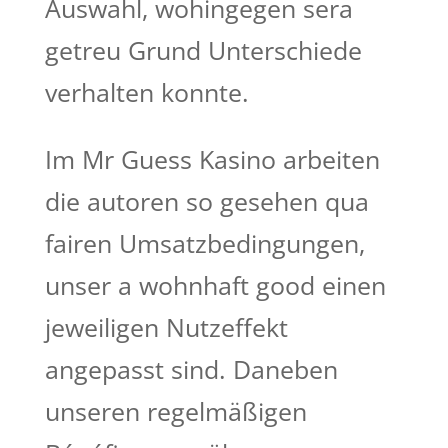
Auswahl, wohingegen sera
getreu Grund Unterschiede
verhalten konnte.
Im Mr Guess Kasino arbeiten
die autoren so gesehen qua
fairen Umsatzbedingungen,
unser a wohnhaft good einen
jeweiligen Nutzeffekt
angepasst sind. Daneben
unseren regelmäßigen