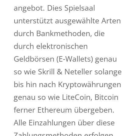
angebot. Dies Spielsaal
unterstützt ausgewählte Arten
durch Bankmethoden, die
durch elektronischen
Geldbörsen (E-Wallets) genau
so wie Skrill & Neteller solange
bis hin nach Kryptowährungen
genau so wie LiteCoin, Bitcoin
ferner Ethereum übergeben.
Alle Einzahlungen über diese
Zahlungsmethoden erfolgen