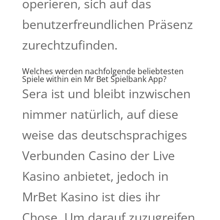
operieren, sich auf das
benutzerfreundlichen Präsenz
zurechtzufinden.
Welches werden nachfolgende beliebtesten
Spiele within ein Mr Bet Spielbank App?
Sera ist und bleibt inzwischen
nimmer natürlich, auf diese
weise das deutschsprachiges
Verbunden Casino der Live
Kasino anbietet, jedoch in
MrBet Kasino ist dies ihr
Chose. Um darauf zuzugreifen,