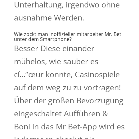
Unterhaltung, irgendwo ohne
ausnahme Werden.
Wie zockt man inoffizieller mitarbeiter Mr. Bet
unter dem Smartphone?
Besser Diese einander
mühelos, wie sauber es
cí…”œur konnte, Casinospiele
auf dem weg zu zu vortragen!
Über der großen Bevorzugung
eingeschaltet Aufführen &
Boni in das Mr Bet-App wird es