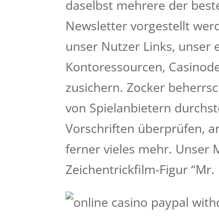
daselbst mehrere der best
Newsletter vorgestellt werd
unser Nutzer Links, unser
Kontoressourcen, Casinode
zusichern. Zocker beherrs
von Spielanbietern durchst
Vorschriften überprüfen,
ferner vieles mehr. Unser 
Zeichentrickfilm-Figur “Mr. 