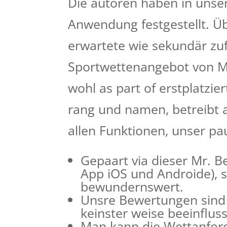
Die autoren haben in unser
Anwendung festgestellt. Üb
erwartete wie sekundär zuf
Sportwettenangebot von Mr 
wohl as part of erstplatzie
rang und namen, betreibt a
allen Funktionen, unser p
Gepaart via dieser Mr. B
App iOS und Androide), s
bewundernswert.
Unsre Bewertungen sind 
keinster weise beeinfluss
Man kann die Wettanford