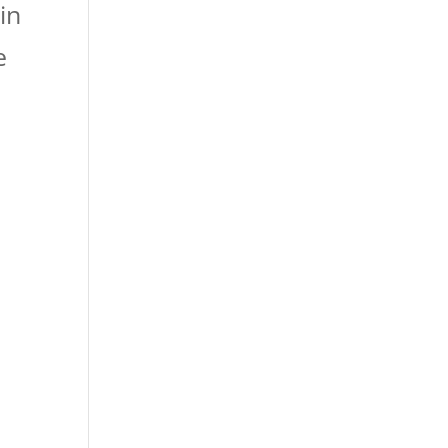
in
e
t