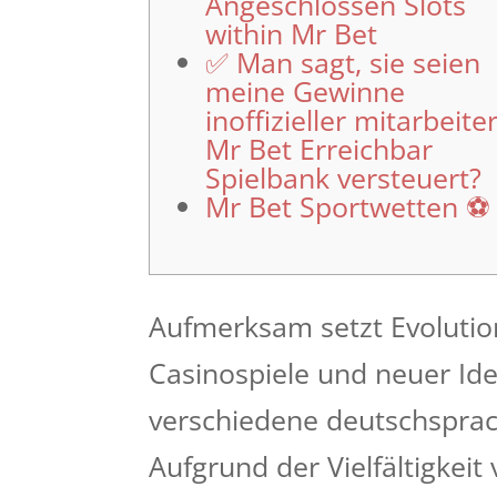
Angeschlossen Slots
within Mr Bet
✅ Man sagt, sie seien
meine Gewinne
inoffizieller mitarbeite
Mr Bet Erreichbar
Spielbank versteuert?
Mr Bet Sportwetten ⚽️
Aufmerksam setzt Evolution
Casinospiele und neuer Id
verschiedene deutschsprach
Aufgrund der Vielfältigkeit