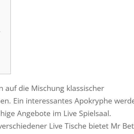
r
 auf die Mischung klassischer
een. Ein interessantes Apokryphe werd
ige Angebote im Live Spielsaal.
 verschiedener Live Tische bietet Mr Be