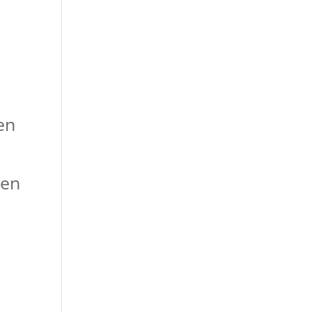
n
en
ren
e