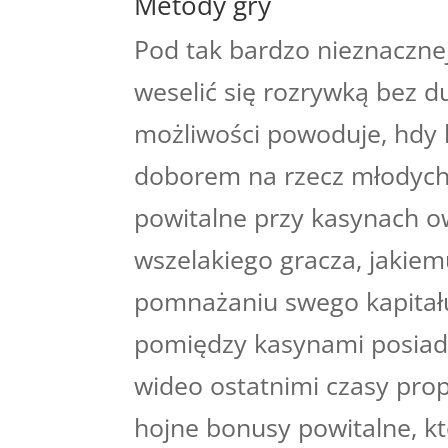
Metody gry
Pod tak bardzo nieznaczne
weselić się rozrywką bez d
możliwości powoduje, hdy 
doborem na rzecz młodych 
powitalne przy kasynach 
wszelakiego gracza, jakiemu
pomnażaniu swego kapitał
pomiędzy kasynami posiad
wideo ostatnimi czasy prop
hojne bonusy powitalne, kt