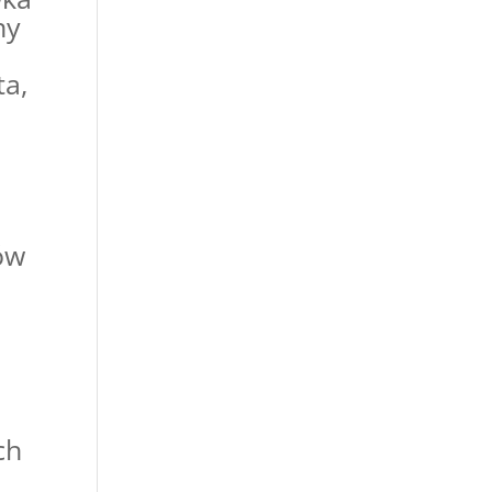
ny
ta,
ów
ch