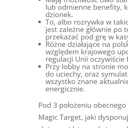
lub odmienne benefity, k
dzionek.
To, albo rozrywka w taki
jest zależne głównie po 
przekazać pod grę w kasy
Różne działające na pols
względem krajowego upowa
regulacji Unii oczywiście 
Przy lobby na stronie 
do uciechy, oraz symul
wszystko znane aktualnie
energicznie.
Pod 3 położeniu obecnego 
Magic Target, jaki dysponu