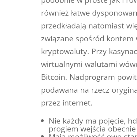
również łatwe dysponowani
przedkładają natomiast więc
związane spośród kontem w 
kryptowaluty.
Przy kasynac
wirtualnymi walutami wówc
Bitcoin. Nadprogram powi
podawana na rzecz orygin
przez internet.
Nie każdy ma pojęcie, hd
progiem wejścia obecnie 
Mają możliwość owo sta