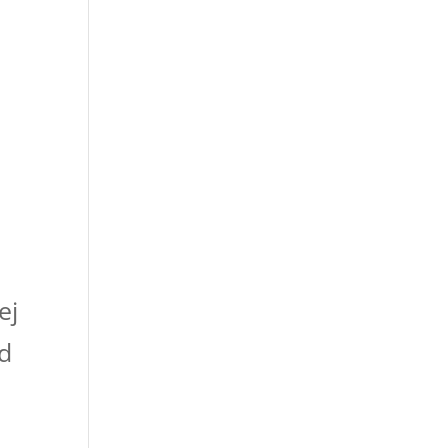
a
ej
od