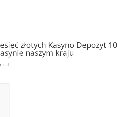
esięć złotych Kasyno Depozyt 1
kasynie naszym kraju
rized