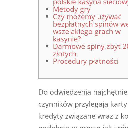
polskie kasyna sieciow
Metody gry
Czy możemy używać
bezpłatnych spinów w
wszelakiego grach w
kasynie?
Darmowe spiny zbyt 2
złotych
Procedury płatności
Do odwiedzenia najchętnie
czynników przylegają karty
kredyty związane wraz z 
podobnie w proste jak i ró