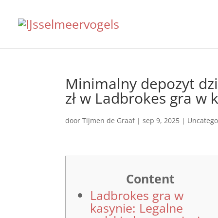
Minimalny depozyt dzi
zł w Ladbrokes gra w 
door
Tijmen de Graaf
|
sep 9, 2025
|
Uncatego
Content
Ladbrokes gra w
kasynie: Legalne