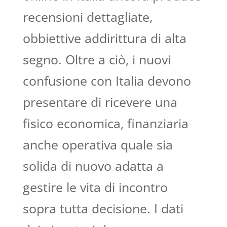
recensioni dettagliate,
obbiettive addirittura di alta
segno. Oltre a ciò, i nuovi
confusione con Italia devono
presentare di ricevere una
fisico economica, finanziaria
anche operativa quale sia
solida di nuovo adatta a
gestire le vita di incontro
sopra tutta decisione. I dati