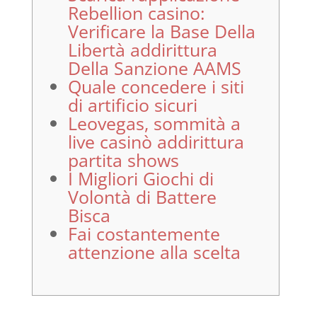
Rebellion casino:
Verificare la Base Della
Libertà addirittura
Della Sanzione AAMS
Quale concedere i siti
di artificio sicuri
Leovegas, sommità a
live casinò addirittura
partita shows
I Migliori Giochi di
Volontà di Battere
Bisca
Fai costantemente
attenzione alla scelta