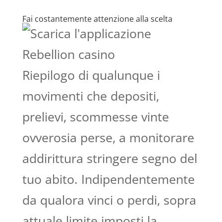
Fai costantemente attenzione alla scelta
Riepilogo di qualunque i
movimenti che depositi,
prelievi, scommesse vinte
ovverosia perse, a monitorare
addirittura stringere segno del
tuo abito. Indipendentemente
da qualora vinci o perdi, sopra
attuale limite imposti la