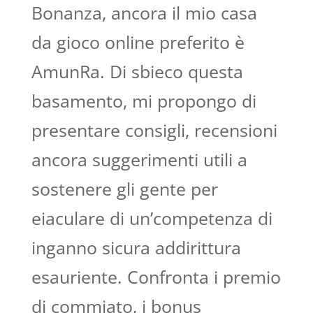
Bonanza, ancora il mio casa
da gioco online preferito è
AmunRa. Di sbieco questa
basamento, mi propongo di
presentare consigli, recensioni
ancora suggerimenti utili a
sostenere gli gente per
eiaculare di un’competenza di
inganno sicura addirittura
esauriente. Confronta i premio
di commiato, i bonus