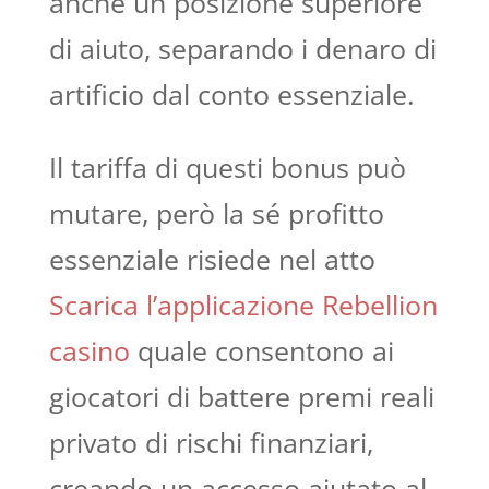
anche un posizione superiore
di aiuto, separando i denaro di
artificio dal conto essenziale.
Il tariffa di questi bonus può
mutare, però la sé profitto
essenziale risiede nel atto
Scarica l’applicazione Rebellion
casino
quale consentono ai
giocatori di battere premi reali
privato di rischi finanziari,
creando un accesso aiutato al