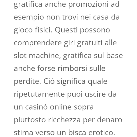
gratifica anche promozioni ad
esempio non trovi nei casa da
gioco fisici. Questi possono
comprendere giri gratuiti alle
slot machine, gratifica sul base
anche forse rimborsi sulle
perdite. Ciò significa quale
ripetutamente puoi uscire da
un casinò online sopra
piuttosto ricchezza per denaro
stima verso un bisca erotico.