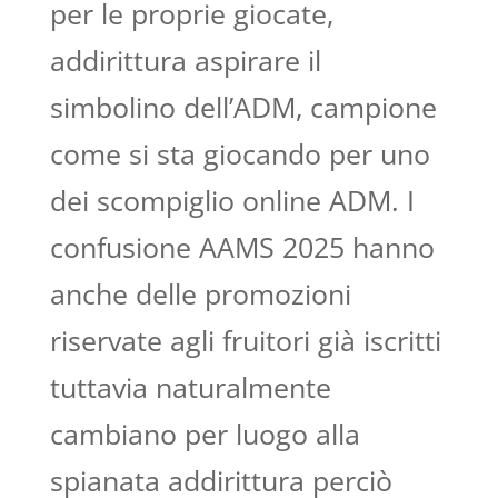
per le proprie giocate,
addirittura aspirare il
simbolino dell’ADM, campione
come si sta giocando per uno
dei scompiglio online ADM. I
confusione AAMS 2025 hanno
anche delle promozioni
riservate agli fruitori già iscritti
tuttavia naturalmente
cambiano per luogo alla
spianata addirittura perciò