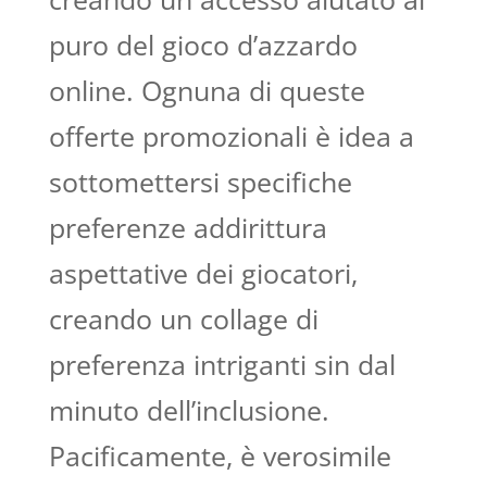
puro del gioco d’azzardo
online. Ognuna di queste
offerte promozionali è idea a
sottomettersi specifiche
preferenze addirittura
aspettative dei giocatori,
creando un collage di
preferenza intriganti sin dal
minuto dell’inclusione.
Pacificamente, è verosimile