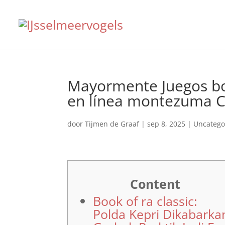
Mayormente Juegos bo
en línea montezuma C
door
Tijmen de Graaf
|
sep 8, 2025
|
Uncatego
Content
Book of ra classic:
Polda Kepri Dikabarka