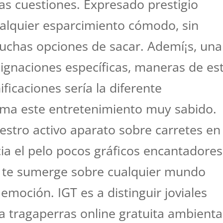
as cuestiones. Expresado prestigio
ualquier esparcimiento cómodo, sin
chas opciones de sacar. Ademí¡s, una
signaciones específicas, maneras de es
icaciones serí­a la diferente
orma este entretenimiento muy sabido.
estro activo aparato sobre carretes en
a el pelo pocos gráficos encantadores
es te sumerge sobre cualquier mundo
emoción. IGT es a distinguir joviales
a tragaperras online gratuita ambient