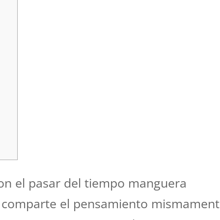
a
l
e
on el pasar del tiempo manguera
s, comparte el pensamiento mismament