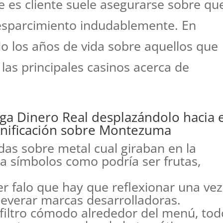
e es cliente suele asegurarse sobre qu
 esparcimiento indudablemente. En
o los años de vida sobre aquellos que
as principales casinos acerca de
ga Dinero Real desplazándolo hacia e
Bonificación sobre Montezuma
as sobre metal cual giraban en la
 símbolos como podría ser frutas,
er falo que hay que reflexionar una vez
everar marcas desarrolladoras.
 filtro cómodo alrededor del menú, tod