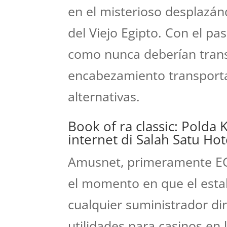
en el misterioso desplazán
del Viejo Egipto. Con el pa
como nunca deberían transp
encabezamiento transporta 
alternativas.
Book of ra classic: Polda
internet di Salah Satu Ho
Amusnet, primeramente EGT
el momento en que el estab
cualquier suministrador di
utilidades para casinos en 