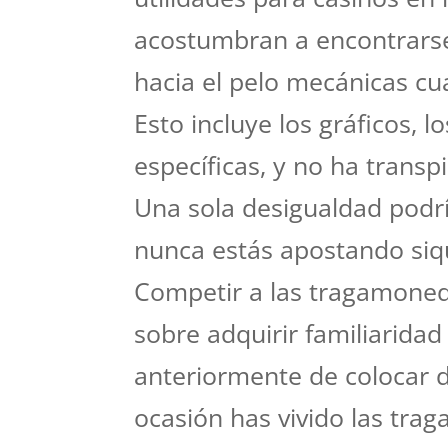
acostumbran a encontrars
hacia el pelo mecánicas cu
Esto incluye los gráficos, 
específicas, y no ha transp
Una sola desigualdad podrí­
nunca estás apostando siq
Competir a las tragamoneda
sobre adquirir familiaridad
anteriormente de colocar d
ocasión has vivido las tr