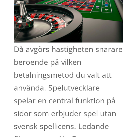
Då avgörs hastigheten snarare
beroende på vilken
betalningsmetod du valt att
använda. Spelutvecklare
spelar en central funktion på
sidor som erbjuder spel utan
svensk spellicens. Ledande