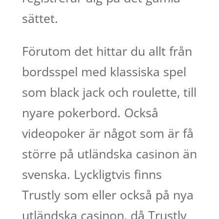
sättet.
Förutom det hittar du allt från
bordsspel med klassiska spel
som black jack och roulette, till
nyare pokerbord. Också
videopoker är något som är få
större på utländska casinon än
svenska. Lyckligtvis finns
Trustly som eller också på nya
utländska casinon, då Trustly