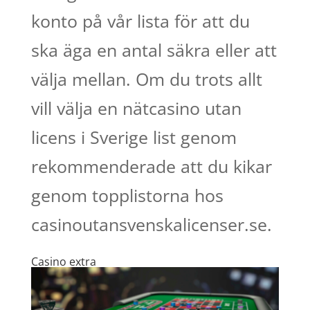
konto på vår lista för att du
ska äga en antal säkra eller att
välja mellan. Om du trots allt
vill välja en nätcasino utan
licens i Sverige list genom
rekommenderade att du kikar
genom topplistorna hos
casinoutansvenskalicenser.se.
Casino extra