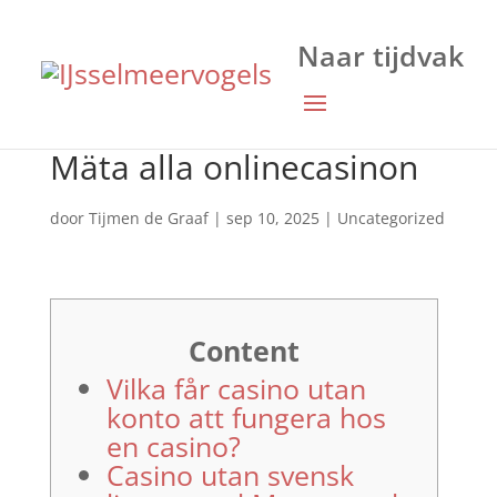
Mäta alla onlinecasinon
door
Tijmen de Graaf
|
sep 10, 2025
|
Uncategorized
Content
Vilka får casino utan
konto att fungera hos
en casino?
Casino utan svensk