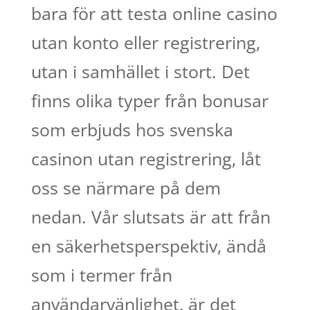
bara för att testa online casino
utan konto eller registrering,
utan i samhället i stort. Det
finns olika typer från bonusar
som erbjuds hos svenska
casinon utan registrering, låt
oss se närmare på dem
nedan. Vår slutsats är att från
en säkerhetsperspektiv, ändå
som i termer från
användarvänlighet, är det