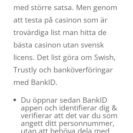
med större satsa. Men genom
att testa på casinon som är
trovärdiga list man hitta de
bästa casinon utan svensk
licens. Det list göra om Swish,
Trustly och banköverföringar
med BankID.
Du öppnar sedan BankID
appen och identifierar dig &
verifierar att det var du som
angett ditt personnummer,
utan att behöva dela med