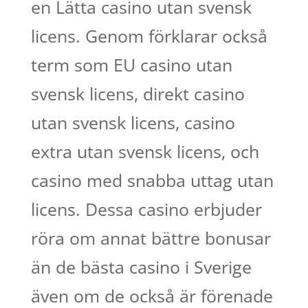
en Lätta casino utan svensk
licens. Genom förklarar också
term som EU casino utan
svensk licens, direkt casino
utan svensk licens, casino
extra utan svensk licens, och
casino med snabba uttag utan
licens. Dessa casino erbjuder
röra om annat bättre bonusar
än de bästa casino i Sverige
även om de också är förenade