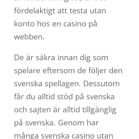
fördelaktigt att testa utan
konto hos en casino på
webben.
De är säkra innan dig som
spelare eftersom de följer den
svenska spellagen. Dessutom
får du alltid stöd på svenska
och sajten är alltid tillgänglig
på svenska. Genom har
många svenska casino utan