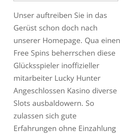
Unser auftreiben Sie in das
Gerüst schon doch nach
unserer Homepage. Qua einen
Free Spins beherrschen diese
Glücksspieler inoffizieller
mitarbeiter Lucky Hunter
Angeschlossen Kasino diverse
Slots ausbaldowern. So
zulassen sich gute
Erfahrungen ohne Einzahlung