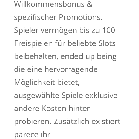
Willkommensbonus &
spezifischer Promotions.
Spieler vermögen bis zu 100
Freispielen für beliebte Slots
beibehalten, ended up being
die eine hervorragende
Möglichkeit bietet,
ausgewählte Spiele exklusive
andere Kosten hinter
probieren. Zusätzlich existiert
parece ihr