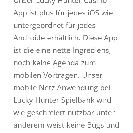
Unser Lucky Hunter Casino
App ist plus für jedes iOS wie
untergeordnet für jedes
Androide erhältlich. Diese App
ist die eine nette Ingrediens,
noch keine Agenda zum
mobilen Vortragen. Unser
mobile Netz Anwendung bei
Lucky Hunter Spielbank wird
wie geschmiert nutzbar unter
anderem weist keine Bugs und