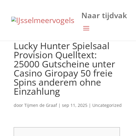
Lucky Hunter Spielsaal
Provision Quelltext:
25000 Gutscheine unter
Casino Giropay 50 freie
Spins anderem ohne
Einzahlung
door
Tijmen de Graaf
|
sep 11, 2025
|
Uncategorized