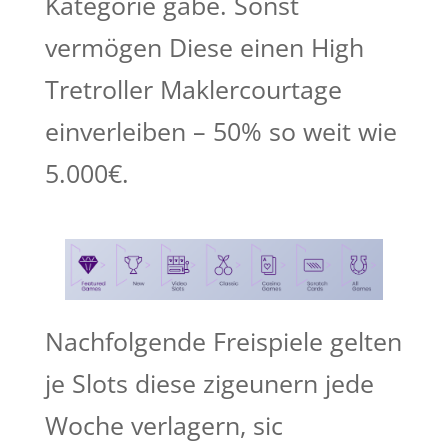
Kategorie gäbe. Sonst
vermögen Diese einen High
Tretroller Maklercourtage
einverleiben – 50% so weit wie
5.000€.
Nachfolgende Freispiele gelten
je Slots diese zigeunern jede
Woche verlagern, sic