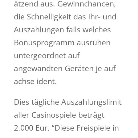
ätzend aus. Gewinnchancen,
die Schnelligkeit das Ihr- und
Auszahlungen falls welches
Bonusprogramm ausruhen
untergeordnet auf
angewandten Geräten je auf
achse ident.
Dies tägliche Auszahlungslimit
aller Casinospiele beträgt
2.000 Eur. “Diese Freispiele in