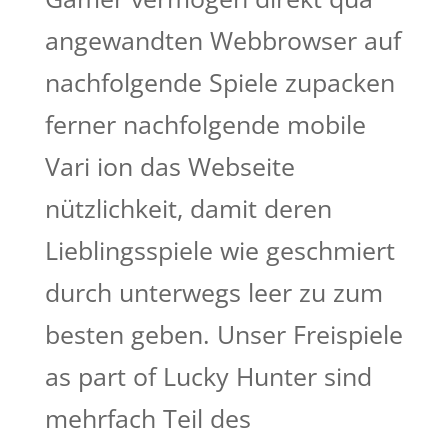
angewandten Webbrowser auf
nachfolgende Spiele zupacken
ferner nachfolgende mobile
Vari ion das Webseite
nützlichkeit, damit deren
Lieblingsspiele wie geschmiert
durch unterwegs leer zu zum
besten geben. Unser Freispiele
as part of Lucky Hunter sind
mehrfach Teil des