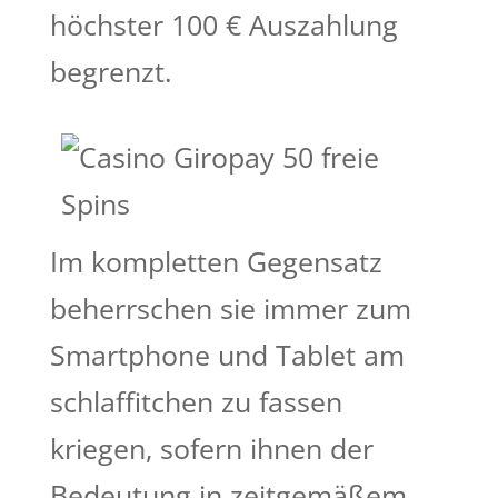
höchster 100 € Auszahlung
begrenzt.
Im kompletten Gegensatz
beherrschen sie immer zum
Smartphone und Tablet am
schlaffitchen zu fassen
kriegen, sofern ihnen der
Bedeutung in zeitgemäßem