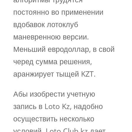
постоянно во применении
вдобавок лотоклуб
маневренною версии.
Меньший евродоллар, в свой
черед сумма решения,
аранжирует тыщей KZT.
Абы изобрести учетную
запись в Loto Kz, надобно
осуществить несколько
условий. Loto Club kz дает