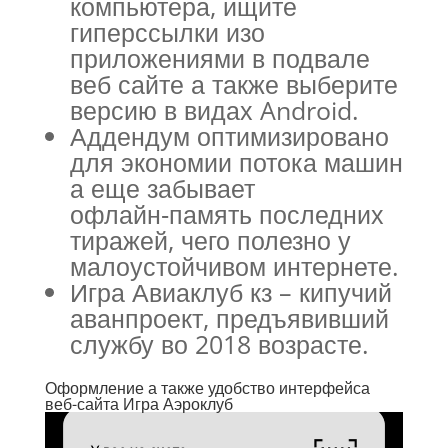
компьютера, ищите
гиперссылки изо
приложениями в подвале
веб сайте а также выберите
версию в видах Android.
Аддендум оптимизировано
для экономии потока машин
а еще забывает
офлайн‑память последних
тиражей, чего полезно у
малоустойчивом интернете.
Игра Авиаклуб кз – кипучий
аванпроект, предъявивший
службу во 2018 возрасте.
Оформление а также удобство интерфейса
веб-сайта Игра Аэроклуб