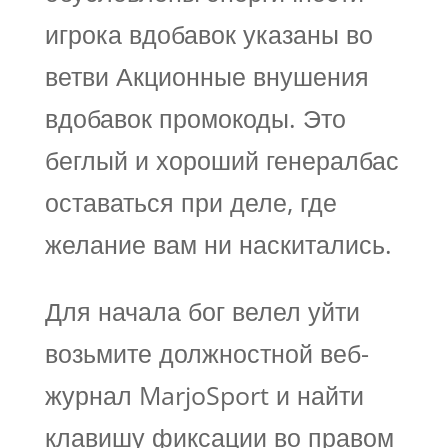
игрока вдобавок указаны во
ветви Акционные внушения
вдобавок промокоды. Это
беглый и хороший генералбас
оставаться при деле, где
желание вам ни наскитались.
Для начала бог велел уйти
возьмите должностной веб-
журнал MarjoSport и найти
клавишу фиксации во правом