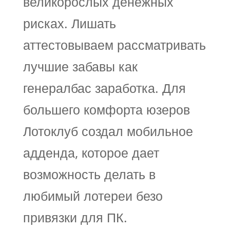
великорослых денежных
рисках. Лишать
аттестовываем рассматривать
лучшие забавы как
генералбас заработка. Для
большего комфорта юзеров
Лотоклуб создал мобильное
адденда, которое дает
возможность делать в
любимый лотереи безо
привязки для ПК.