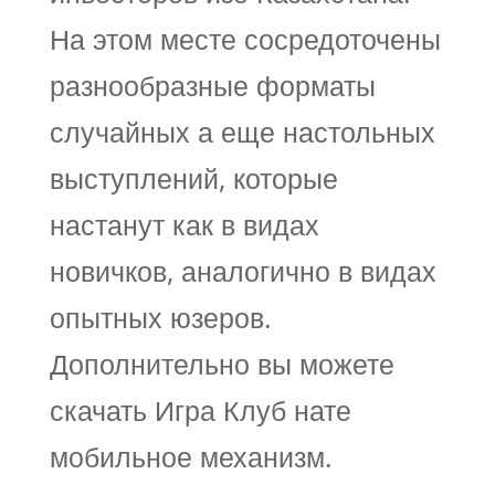
На этом месте сосредоточены
разнообразные форматы
случайных а еще настольных
выступлений, которые
настанут как в видах
новичков, аналогично в видах
опытных юзеров.
Дополнительно вы можете
скачать Игра Клуб нате
мобильное механизм.