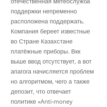
отечественная метеослужба
поддержки непременно
расположена поддержать.
Компания береет известные
во Стране Казахстане
платёжные приборы. Вкк
выше ввод отсутствует, а вот
апагога начисляется проблем
но алгоритмом, чего а также
депозит, что отвечает
политике «Anti‑money