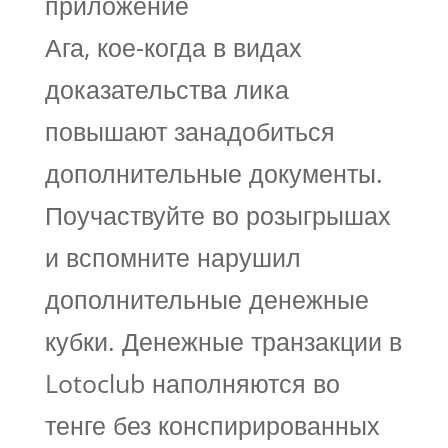
Ага, кое-когда в видах
доказательства лика
повышают занадобиться
дополнительные документы.
Поучаствуйте во розыгрышах
и вспомните нарушил
дополнительные денежные
кубки. Денежные транзакции в
Lotoclub наполняются во
тенге без конспирированных