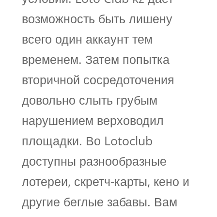
возможность быть лишену
всего один аккаунт тем
временем. Затем попытка
вторичной сосредоточения
довольно слыть грубым
нарушением верховодил
площадки. Во Lotoclub
доступны разнообразные
лотереи, скретч-карты, кено и
другие беглые забавы. Вам