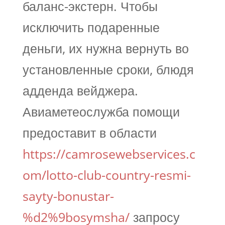
баланс-экстерн. Чтобы
исключить подаренные
деньги, их нужна вернуть во
установленные сроки, блюдя
адденда вейджера.
Авиаметеослужба помощи
предоставит в области
https://camrosewebservices.c
om/lotto-club-country-resmi-
sayty-bonustar-
%d2%9bosymsha/
запросу