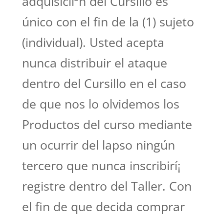
adquisicií³n del Cursillo es
único con el fin de la (1) sujeto
(individual). Usted acepta
nunca distribuir el ataque
dentro del Cursillo en el caso
de que nos lo olvidemos los
Productos del curso mediante
un ocurrir del lapso ningún
tercero que nunca inscribirí¡
registre dentro del Taller. Con
el fin de que decida comprar