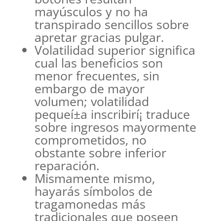
mayúsculos y no ha
transpirado sencillos sobre
apretar gracias pulgar.
Volatilidad superior significa
cual las beneficios son
menor frecuentes, sin
embargo de mayor
volumen; volatilidad
pequeí±a inscribirí¡ traduce
sobre ingresos mayormente
comprometidos, no
obstante sobre inferior
reparación.
Mismamente mismo,
hayarás símbolos de
tragamonedas más
tradicionales que poseen