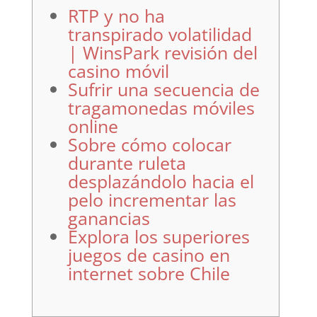
RTP y no ha
transpirado volatilidad
| WinsPark revisión del
casino móvil
Sufrir una secuencia de
tragamonedas móviles
online
Sobre cómo colocar
durante ruleta
desplazándolo hacia el
pelo incrementar las
ganancias
Explora los superiores
juegos de casino en
internet sobre Chile