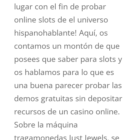
lugar con el fin de probar
online slots de el universo
hispanohablante! Aquí, os
contamos un montón de que
posees que saber para slots y
os hablamos para lo que es
una buena parecer probar las
demos gratuitas sin depositar
recursos de un casino online.
Sobre la máquina
tragamonedas Just Jewels, se