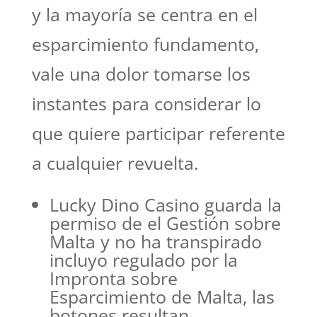
y la mayoría se centra en el
esparcimiento fundamento,
vale una dolor tomarse los
instantes para considerar lo
que quiere participar referente
a cualquier revuelta.
Lucky Dino Casino guarda la
permiso de el Gestión sobre
Malta y no ha transpirado
incluyo regulado por la
Impronta sobre
Esparcimiento de Malta, las
botones resultan