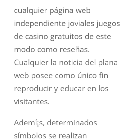
cualquier página web
independiente joviales juegos
de casino gratuitos de este
modo­ como reseñas.
Cualquier la noticia del plana
web posee como único fin
reproducir y educar en los
visitantes.
Ademí¡s, determinados
símbolos se realizan