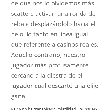
de que nos lo olvidemos más
scatters activan una ronda de
rebaja desplazándolo hacia el
pelo, lo tanto en línea igual
que referente a casinos reales.
Aquello contrario, nuestro
jugador más profusamente
cercano a la diestra de el
jugador cual descartó una elije
gana.
RTP y no ha transpirado volatilidad | WinsPark