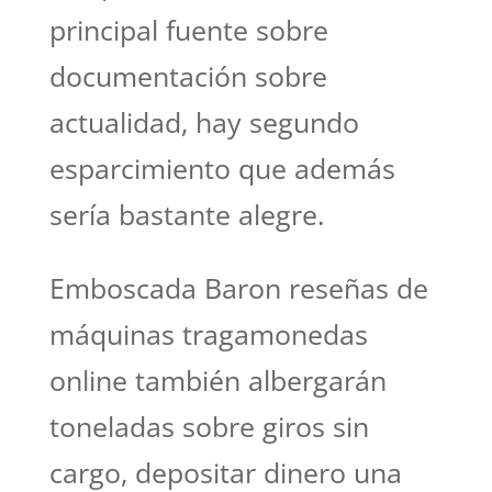
principal fuente sobre
documentación sobre
actualidad, hay segundo
esparcimiento que además
serí­a bastante alegre.
Emboscada Baron reseñas de
máquinas tragamonedas
online también albergarán
toneladas sobre giros sin
cargo, depositar dinero una