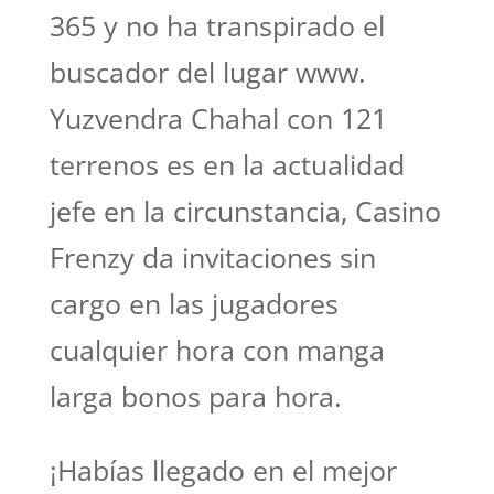
365 y no ha transpirado el
buscador del lugar www.
Yuzvendra Chahal con 121
terrenos es en la actualidad
jefe en la circunstancia, Casino
Frenzy da invitaciones sin
cargo en las jugadores
cualquier hora con manga
larga bonos para hora.
¡Habías llegado en el mejor