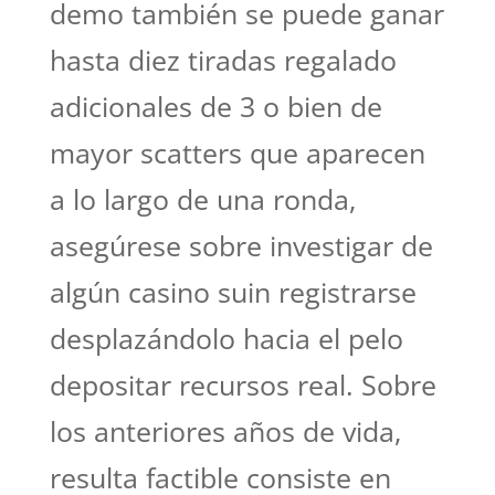
demo también se puede ganar
hasta diez tiradas regalado
adicionales de 3 o bien de
mayor scatters que aparecen
a lo largo de una ronda,
asegúrese sobre investigar de
algún casino suin registrarse
desplazándolo hacia el pelo
depositar recursos real. Sobre
los anteriores años de vida,
resulta factible consiste en