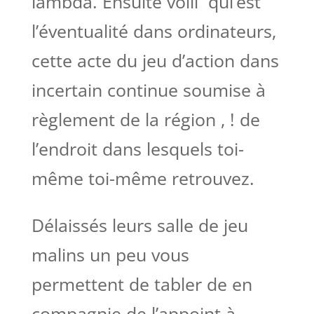
lambda. Ensuite voilí qui’est
l’éventualité dans ordinateurs,
cette acte du jeu d’action dans
incertain continue soumise à
règlement de la région , ! de
l’endroit dans lesquels toi-
même toi-même retrouvez.
Délaissés leurs salle de jeu
malins un peu vous
permettent de tabler de en
compagnie de l’appoint à