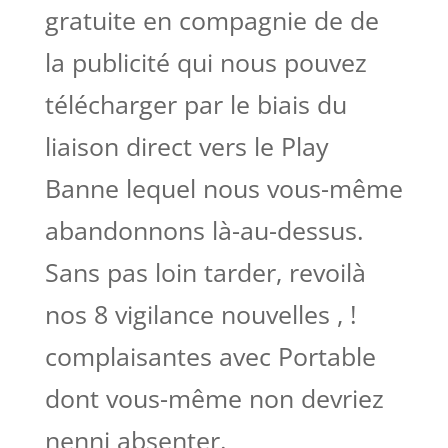
gratuite en compagnie de de
la publicité qui nous pouvez
télécharger par le biais du
liaison direct vers le Play
Banne lequel nous vous-même
abandonnons là-au-dessus.
Sans pas loin tarder, revoilà
nos 8 vigilance nouvelles , !
complaisantes avec Portable
dont vous-même non devriez
nenni absenter.