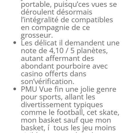
portable, puisqu’ces vues se
déroulent désormais
l’intégralité de compatibles
en compagnie de ce
grosseur.
Les délicat il demandent une
note de 4,10 / 5 planètes,
autant affermant des
abondant pourboire avec
casino offerts dans
son’vérification.
PMU Vue fin une jolie genre
pour sports, allant les
divertissement typiques
comme le football, cet skate,
mon basket sauf que mon
basket, í tous les jeu moins