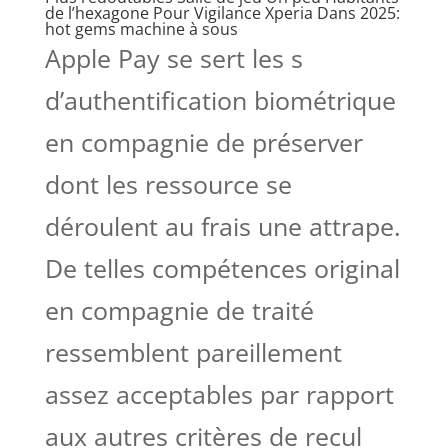
de l’hexagone Pour Vigilance Xperia Dans 2025:
hot gems machine à sous
Apple Pay se sert les s
d’authentification biométrique
en compagnie de préserver
dont les ressource se
déroulent au frais une attrape.
De telles compétences original
en compagnie de traité
ressemblent pareillement
assez acceptables par rapport
aux autres critères de recul