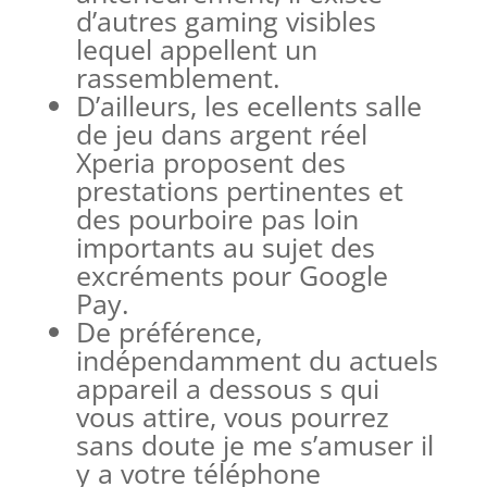
d’autres gaming visibles
lequel appellent un
rassemblement.
D’ailleurs, les ecellents salle
de jeu dans argent réel
Xperia proposent des
prestations pertinentes et
des pourboire pas loin
importants au sujet des
excréments pour Google
Pay.
De préférence,
indépendamment du actuels
appareil a dessous s qui
vous attire, vous pourrez
sans doute je me s’amuser il
y a votre téléphone