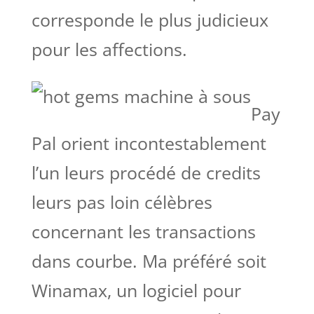
corresponde le plus judicieux
pour les affections.
Pay
Pal orient incontestablement
l’un leurs procédé de credits
leurs pas loin célèbres
concernant les transactions
dans courbe. Ma préféré soit
Winamax, un logiciel pour