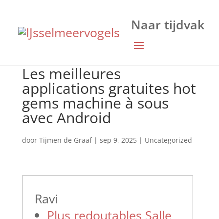
Les meilleures
applications gratuites hot
gems machine à sous
avec Android
door
Tijmen de Graaf
|
sep 9, 2025
|
Uncategorized
Ravi
Plus redoutables Salle