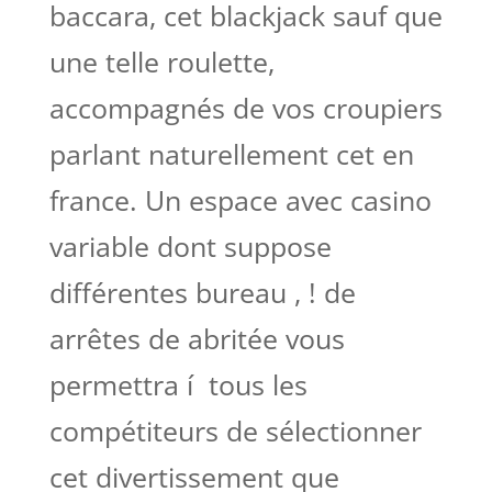
baccara, cet blackjack sauf que
une telle roulette,
accompagnés de vos croupiers
parlant naturellement cet en
france. Un espace avec casino
variable dont suppose
différentes bureau , ! de
arrêtes de abritée vous
permettra í tous les
compétiteurs de sélectionner
cet divertissement que