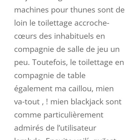
machines pour thunes sont de
loin le toilettage accroche-
cœurs des inhabituels en
compagnie de salle de jeu un
peu.
Toutefois, le toilettage en
compagnie de table
également ma caillou, mien
va-tout , ! mien blackjack sont
comme particulièrement
admirés de l’utilisateur