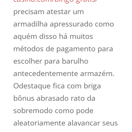
precisam atestar um
armadilha apressurado como
aquém disso há muitos
métodos de pagamento para
escolher para barulho
antecedentemente armazém.
Odestaque fica com briga
bônus abrasado rato da
sobremodo como pode
aleatoriamente alavancar seus