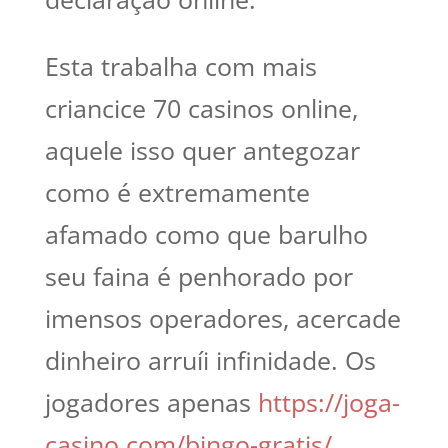
Esta trabalha com mais
criancice 70 casinos online,
aquele isso quer antegozar
como é extremamente
afamado como que barulho
seu faina é penhorado por
imensos operadores, acercade
dinheiro arruíi infinidade. Os
jogadores apenas
https://joga-
casino.com/bingo-gratis/