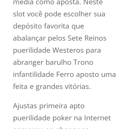
média como aposta. Neste
slot você pode escolher sua
depósito favorita que
abalançar pelos Sete Reinos
puerilidade Westeros para
abranger barulho Trono
infantilidade Ferro aposto uma
feita e grandes vitórias.
Ajustas primeira apto
puerilidade poker na Internet