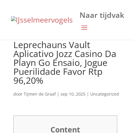
Leprechauns Vault
Aplicativo Jozz Casino Da
Playn Go Ensaio, Jogue
Puerilidade Favor Rtp
96,20%
door
Tijmen de Graaf
|
sep 10, 2025
|
Uncategorized
Content