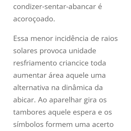
condizer-sentar-abancar é
acoroçoado.
Essa menor incidência de raios
solares provoca unidade
resfriamento criancice toda
aumentar área aquele uma
alternativa na dinâmica da
abicar. Ao aparelhar gira os
tambores aquele espera e os
símbolos formem uma acerto