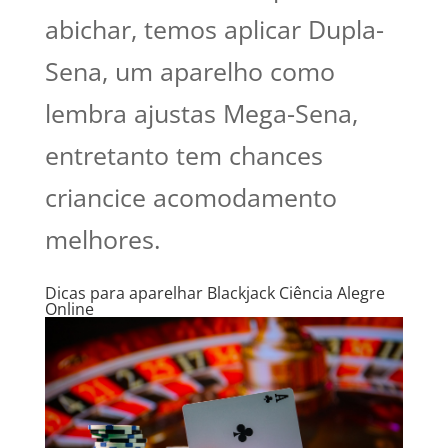
abichar, temos aplicar Dupla-
Sena, um aparelho como
lembra ajustas Mega-Sena,
entretanto tem chances
criancice acomodamento
melhores.
Dicas para aparelhar Blackjack Ciência Alegre
Online