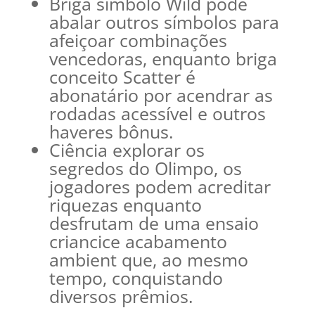
Briga símbolo Wild pode
abalar outros símbolos para
afeiçoar combinações
vencedoras, enquanto briga
conceito Scatter é
abonatário por acendrar as
rodadas acessível e outros
haveres bônus.
Ciência explorar os
segredos do Olimpo, os
jogadores podem acreditar
riquezas enquanto
desfrutam de uma ensaio
criancice acabamento
ambient que, ao mesmo
tempo, conquistando
diversos prêmios.