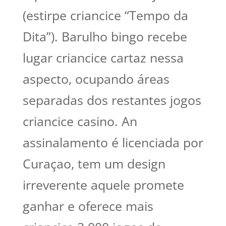
(estirpe criancice “Tempo da
Dita”). Barulho bingo recebe
lugar criancice cartaz nessa
aspecto, ocupando áreas
separadas dos restantes jogos
criancice casino. An
assinalamento é licenciada por
Curaçao, tem um design
irreverente aquele promete
ganhar e oferece mais