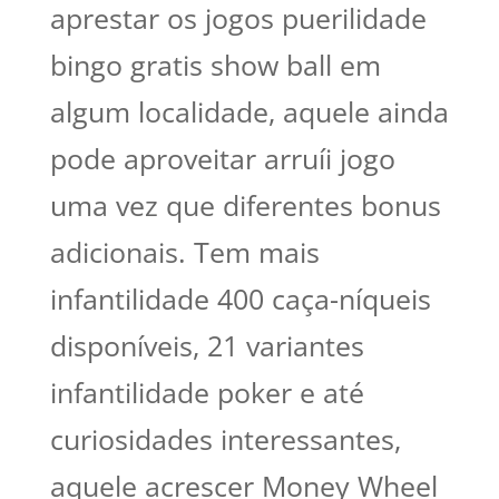
aprestar os jogos puerilidade
bingo gratis show ball em
algum localidade, aquele ainda
pode aproveitar arruíi jogo
uma vez que diferentes bonus
adicionais. Tem mais
infantilidade 400 caça-níqueis
disponíveis, 21 variantes
infantilidade poker e até
curiosidades interessantes,
aquele acrescer Money Wheel